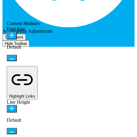
Content Modules
Font Size
Accessibility Adjustments
Statement
Hide Toolbar
Default
Highlight Links
Line Height
Default