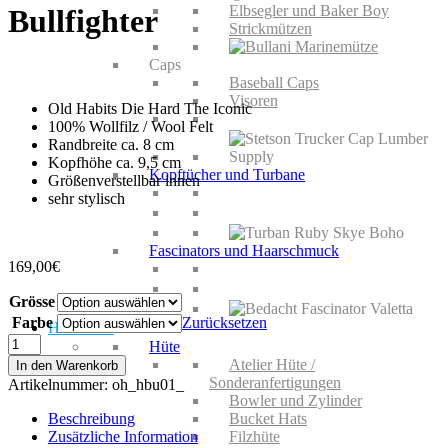
Elbsegler und Baker Boy
Bullfighter
Strickmützen
Caps
Baseball Caps
Visoren
Old Habits Die Hard The Iconic
100% Wollfilz / Wool Felt
Randbreite ca. 8 cm
Kopfhöhe ca. 9,5 cm
Kopftücher und Turbane
Größenverstellbar innen
sehr stylisch
Fascinators und Haarschmuck
169,00
€
Grösse
Farbe
Zurücksetzen
HERREN
Old
Hüte
Habits
Atelier Hüte /
In den Warenkorb
Die
Sonderanfertigungen
Artikelnummer:
oh_hbu01_
Hard
Bowler und Zylinder
The
Beschreibung
Bucket Hats
Bullfighter
Zusätzliche Information
Filzhüte