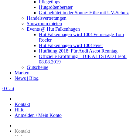
Pflegetipps
Hutgrößenberater
Gut behütet in der Sonne: Hüte mit UV-Schutz
Handelsvertretungen
Showroom mieten
Events @ Hut Falkenhagen
Hut Falkenhagen wird 100! Vernissage Tom
Roeler
Hut Falkenhagen wird 100! Feier
Hutfitting 2018: Für Audi Ascot Renntag
Offizielle Eröffnung – DIE ALTSTADT lebt!
08.08.2019
Gutscheine
Marken
News | Blog
0
Cart
Kontakt
Hilfe
Anmelden / Mein Konto
Kontakt