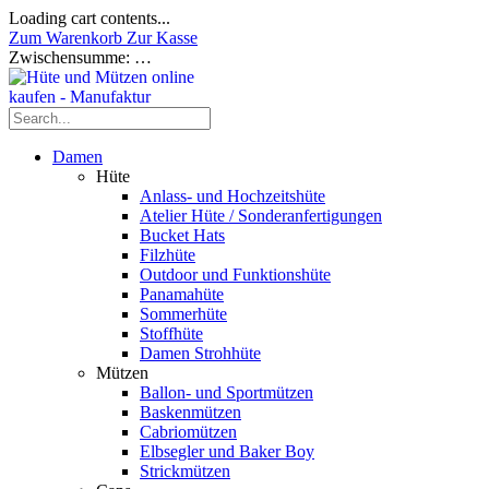
Loading cart contents...
Zum Warenkorb
Zur Kasse
Zwischensumme:
…
Damen
Hüte
Anlass- und Hochzeitshüte
Atelier Hüte / Sonderanfertigungen
Bucket Hats
Filzhüte
Outdoor und Funktionshüte
Panamahüte
Sommerhüte
Stoffhüte
Damen Strohhüte
Mützen
Ballon- und Sportmützen
Baskenmützen
Cabriomützen
Elbsegler und Baker Boy
Strickmützen