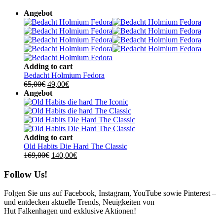
Angebot
Adding to cart
Bedacht Holmium Fedora
Ursprünglicher
Aktueller
65,00
€
49,00
€
Preis
Preis
Angebot
war:
ist:
65,00€
49,00€.
Adding to cart
Old Habits Die Hard The Classic
Ursprünglicher
Aktueller
169,00
€
140,00
€
Preis
Preis
war:
ist:
Follow Us!
169,00€
140,00€.
Folgen Sie uns auf Facebook, Instagram, YouTube sowie Pinterest –
und entdecken aktuelle Trends, Neuigkeiten von
Hut Falkenhagen und exklusive Aktionen!