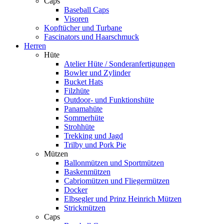
Caps
Baseball Caps
Visoren
Kopftücher und Turbane
Fascinators und Haarschmuck
Herren
Hüte
Atelier Hüte / Sonderanfertigungen
Bowler und Zylinder
Bucket Hats
Filzhüte
Outdoor- und Funktionshüte
Panamahüte
Sommerhüte
Strohhüte
Trekking und Jagd
Trilby und Pork Pie
Mützen
Ballonmützen und Sportmützen
Baskenmützen
Cabriomützen und Fliegermützen
Docker
Elbsegler und Prinz Heinrich Mützen
Strickmützen
Caps