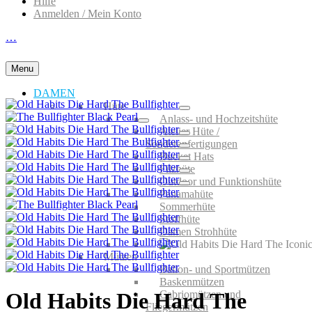
Hilfe
Anmelden / Mein Konto
…
Menu
DAMEN
Hüte
Anlass- und Hochzeitshüte
Atelier Hüte /
Sonderanfertigungen
Bucket Hats
Filzhüte
Outdoor und Funktionshüte
Panamahüte
Sommerhüte
Stoffhüte
Damen Strohhüte
Mützen
Ballon- und Sportmützen
Baskenmützen
Cabriomützen und
Old Habits Die Hard The
Fliegermützen