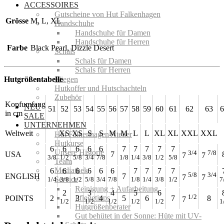
ACCESSOIRES
Gutscheine von Hut Falkenhagen
Grösse
M, L, XL
Handschuhe
Handschuhe für Damen
Handschuhe für Herren
Farbe
Black Pearl, Dizzle Desert
Schals
Schals für Damen
Schals für Herren
Hutgrößentabelle
Fliegen
Hutkoffer und Hutschachteln
Zubehör
Kopfumfang
NEU
51
52
53
54
55
56
57
58
59
60
61
62
63
6
in cm
SALE
UNTERNEHMEN
Weltweit
XS
XS
S
S
M
M
L
L
XL
XL
XXL
XXL
Hut Falkenhagen Atelier
Hutkurse
6
6
6
6
6
7
7
7
7
7
Unsere Historie
3/4
7/8
USA
7
7
7
3/8
1/2
5/8
3/4
7/8
1/8
1/4
3/8
1/2
5/8
Team
Mediathek
6
6
6
6
6
6
7
7
7
7
5/8
3/4
ENGLISH
7
7
7
Service
1/4
3/8
1/2
5/8
3/4
7/8
1/8
1/4
3/8
1/2
7
Reinigung + Aufarbeitung
2
3
4
5
6
1/2
Pflegetipps
POINTS
2
3
4
5
6
7
8
7
1/2
1/2
1/2
1/2
1/2
1
Hutgrößenberater
Gut behütet in der Sonne: Hüte mit UV-