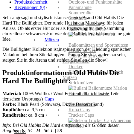
Menge
Produktsicherheit
Outdoor- und Funktionshüte
Rezensionen (0)
Panamahüte
Sommerhüte
Sehr angesagt und stylisch ist unser neues Brand Old Habits Die
Strohhüte
Hard The Bullfighter. Der runde Hut ist ein Must-have für jeden
Trekking und Jagd
Anlass. Ob als erster Hut oder als Ergänzung für Ihre Sammlung –
Trilby und Pork Pie
ein zeitloser schwarzer Hut wie der „Bullfighter“ ist immer eine gute
Idee.
Mützen
Ballonmützen und Sportmützen
Die Bullfighter-Kollektion ist inspiriert von der Kleidung spanischer
Baskenmützen
Matadore bei ihren Stierkämpfen. Trauen Sie sich, anders zu sein,
Cabriomützen und
steigen Sie in die Arena und stehlen Sie allen die Show!
Fliegermützen
Docker
Produktinformationen Old Habits Die
Elbsegler und Prinz Heinrich
Mützen
Hard The Bullfighter:
Strickmützen
Material:
100% Wollfilz / Wool Felt (enthält nichttextile Teile
tierischen Ursprungs)
Caps
Farbe:
Black Pearl (Schwarz), Dizzle Dessert (Sand)
Baseball Caps
Kopfhöhe:
ca. 9,5 cm
Kuba Caps
Randbreite:
ca. 8 cm
Trucker Caps
Info: Bei Old Habits Die Hard entsprechen die Größen diesen
Angaben S | 54 M | 56 L | 58
KIDS