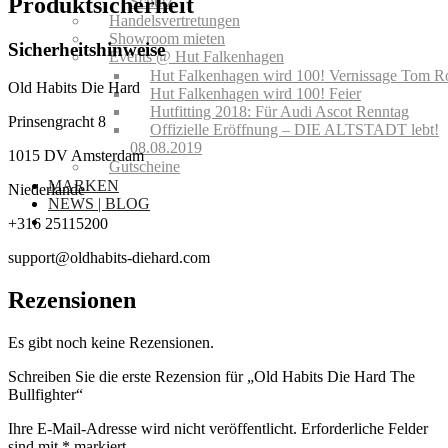
Produktsicherheit
Schutz
Handelsvertretungen
Showroom mieten
Sicherheitshinweise
Events @ Hut Falkenhagen
Hut Falkenhagen wird 100! Vernissage Tom R
Old Habits Die Hard
Hut Falkenhagen wird 100! Feier
Hutfitting 2018: Für Audi Ascot Renntag
Prinsengracht 8
Offizielle Eröffnung – DIE ALTSTADT lebt!
08.08.2019
1015 DV Amsterdam
Gutscheine
MARKEN
Niederlande
NEWS | BLOG
+316 25115200
support@oldhabits-diehard.com
Rezensionen
Es gibt noch keine Rezensionen.
Schreiben Sie die erste Rezension für „Old Habits Die Hard The
Bullfighter“
Ihre E-Mail-Adresse wird nicht veröffentlicht.
Erforderliche Felder
sind mit
*
markiert