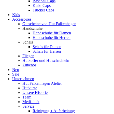
Baseball Caps
Kuba Caps
Trucker Caps
Kids
Accessoires
Gutscheine von Hut Falkenhagen
Handschuhe
Handschuhe für Damen
Handschuhe für Herren
Schals
Schals für Damen
Schals für Herren
Fliegen
Hutkoffer und Hutschachteln
Zubehör
Neu
Sale
Unternehmen
Hut Falkenhagen Atelier
Hutkurse
Unsere Historie
Team
Mediathek
Service
Reinigung + Aufarbeitung