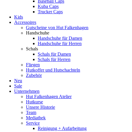
Baseball Caps
Kuba Caps
Trucker Caps
Kids
Accessoires
Gutscheine von Hut Falkenhagen
Handschuhe
Handschuhe für Damen
Handschuhe für Herren
Schals
Schals für Damen
Schals für Herren
Fliegen
Hutkoffer und Hutschachteln
Zubehör
Neu
Sale
Unternehmen
Hut Falkenhagen Atelier
Hutkurse
Unsere Historie
Team
Mediathek
Service
Reinigung + Aufarbeitung