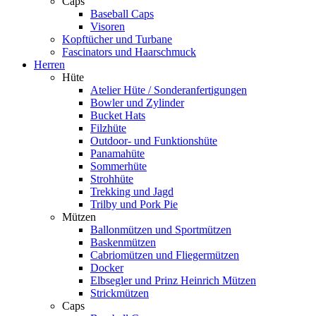
Caps
Baseball Caps
Visoren
Kopftücher und Turbane
Fascinators und Haarschmuck
Herren
Hüte
Atelier Hüte / Sonderanfertigungen
Bowler und Zylinder
Bucket Hats
Filzhüte
Outdoor- und Funktionshüte
Panamahüte
Sommerhüte
Strohhüte
Trekking und Jagd
Trilby und Pork Pie
Mützen
Ballonmützen und Sportmützen
Baskenmützen
Cabriomützen und Fliegermützen
Docker
Elbsegler und Prinz Heinrich Mützen
Strickmützen
Caps