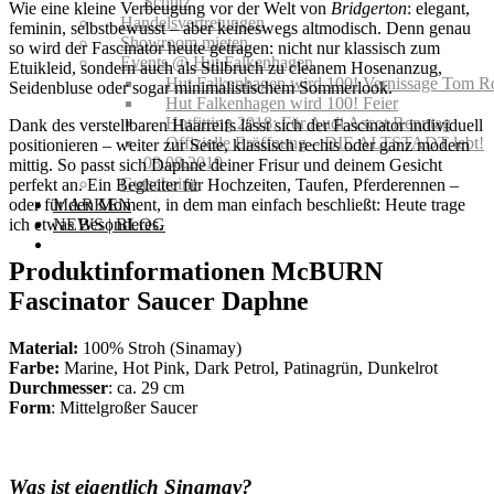
Schutz
Wie eine kleine Verbeugung vor der Welt von
Bridgerton
: elegant,
Handelsvertretungen
feminin, selbstbewusst – aber keineswegs altmodisch. Denn genau
Showroom mieten
so wird der Fascinator heute getragen: nicht nur klassisch zum
Events @ Hut Falkenhagen
Etuikleid, sondern auch als Stilbruch zu cleanem Hosenanzug,
Hut Falkenhagen wird 100! Vernissage Tom R
Seidenbluse oder sogar minimalistischem Sommerlook.
Hut Falkenhagen wird 100! Feier
Hutfitting 2018: Für Audi Ascot Renntag
Dank des verstellbaren Haarreifs lässt sich der Fascinator individuell
Offizielle Eröffnung – DIE ALTSTADT lebt!
positionieren – weiter zur Seite, klassisch rechts oder ganz modern
08.08.2019
mittig. So passt sich Daphne deiner Frisur und deinem Gesicht
Gutscheine
perfekt an. Ein Begleiter für Hochzeiten, Taufen, Pferderennen –
oder für den Moment, in dem man einfach beschließt: Heute trage
MARKEN
ich etwas Besonderes.
NEWS | BLOG
Produktinformationen McBURN
Fascinator Saucer Daphne
Material:
100% Stroh (Sinamay)
Farbe:
Marine, Hot Pink, Dark Petrol, Patinagrün, Dunkelrot
Durchmesser
: ca. 29 cm
Form
:
Mittelgroßer Saucer
Was ist eigentlich Sinamay?