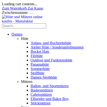
Loading cart contents...
Zum Warenkorb
Zur Kasse
Zwischensumme:
…
Damen
Hüte
Anlass- und Hochzeitshüte
Atelier Hüte / Sonderanfertigungen
Bucket Hats
Filzhüte
Outdoor und Funktionshüte
Panamahüte
Sommerhüte
Stoffhüte
Damen Strohhüte
Mützen
Ballon- und Sportmützen
Baskenmützen
Cabriomützen
Elbsegler und Baker Boy
Strickmützen