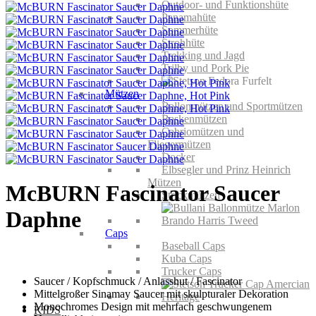
Outdoor- und Funktionshüte
Panamahüte
Sommerhüte
Strohhüte
Trekking und Jagd
Trilby und Pork Pie
Mützen
Ballonmützen und Sportmützen
Baskenmützen
Cabriomützen und
Fliegermützen
Docker
Elbsegler und Prinz Heinrich
Mützen
McBURN Fascinator Saucer
Strickmützen
Daphne
Caps
Baseball Caps
Kuba Caps
Trucker Caps
Saucer / Kopfschmuck / Anlasshut / Fascinator
Mittelgroßer Sinamay Saucer mit skulpturaler Dekoration
Monochromes Design mit mehrfach geschwungenem
KIDS