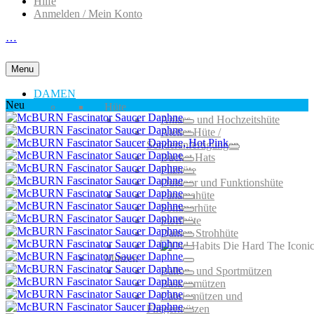
Hilfe
Anmelden / Mein Konto
…
Menu
DAMEN
Neu
Hüte
Anlass- und Hochzeitshüte
Atelier Hüte /
Sonderanfertigungen
Bucket Hats
Filzhüte
Outdoor und Funktionshüte
Panamahüte
Sommerhüte
Stoffhüte
Damen Strohhüte
Mützen
Ballon- und Sportmützen
Baskenmützen
Cabriomützen und
Fliegermützen