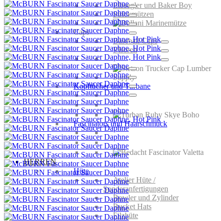
Elbsegler und Baker Boy
Strickmützen
Caps
Baseball Caps
Visoren
Kopftücher und Turbane
Fascinators und Haarschmuck
HERREN
Hüte
Atelier Hüte /
Sonderanfertigungen
Bowler und Zylinder
Bucket Hats
Filzhüte