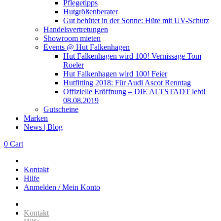
Pflegetipps
Hutgrößenberater
Gut behütet in der Sonne: Hüte mit UV-Schutz
Handelsvertretungen
Showroom mieten
Events @ Hut Falkenhagen
Hut Falkenhagen wird 100! Vernissage Tom
Roeler
Hut Falkenhagen wird 100! Feier
Hutfitting 2018: Für Audi Ascot Renntag
Offizielle Eröffnung – DIE ALTSTADT lebt!
08.08.2019
Gutscheine
Marken
News | Blog
0
Cart
Kontakt
Hilfe
Anmelden / Mein Konto
Kontakt