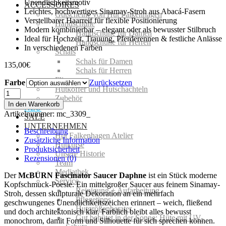
Unendlichkeitsmotiv
ACCESSOIRES
Leichtes, hochwertiges Sinamay-Stroh aus Abacá-Fasern
Gutscheine von Hut Falkenhagen
Verstellbarer Haarreif für flexible Positionierung
Handschuhe
Modern kombinierbar – elegant oder als bewusster Stilbruch
Handschuhe für Damen
Ideal für Hochzeit, Trauung, Pferderennen & festliche Anlässe
Handschuhe für Herren
In verschiedenen Farben
Schals
Schals für Damen
135,00
€
Schals für Herren
Fliegen
Farbe
Zurücksetzen
Hutkoffer und Hutschachteln
McBURN
Zubehör
Fascinator
In den Warenkorb
NEU
Saucer
Artikelnummer:
mc_3309_
SALE
Daphne
UNTERNEHMEN
Menge
Beschreibung
Hut Falkenhagen Atelier
Zusätzliche Information
Hutkurse
Produktsicherheit
Unsere Historie
Rezensionen (0)
Team
Mediathek
Der
McBURN Fascinator Saucer Daphne
ist ein Stück moderne
Service
Kopfschmuck-Poesie. Ein mittelgroßer Saucer aus feinem Sinamay-
Reinigung + Aufarbeitung
Stroh, dessen skulpturale Dekoration an ein mehrfach
Pflegetipps
geschwungenes Unendlichkeitszeichen erinnert – weich, fließend
Hutgrößenberater
und doch architektonisch klar. Farblich bleibt alles bewusst
Gut behütet in der Sonne: Hüte mit UV-
monochrom, damit Form und Silhouette für sich sprechen können.