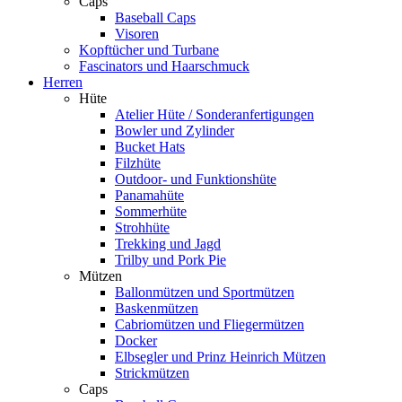
Caps
Baseball Caps
Visoren
Kopftücher und Turbane
Fascinators und Haarschmuck
Herren
Hüte
Atelier Hüte / Sonderanfertigungen
Bowler und Zylinder
Bucket Hats
Filzhüte
Outdoor- und Funktionshüte
Panamahüte
Sommerhüte
Strohhüte
Trekking und Jagd
Trilby und Pork Pie
Mützen
Ballonmützen und Sportmützen
Baskenmützen
Cabriomützen und Fliegermützen
Docker
Elbsegler und Prinz Heinrich Mützen
Strickmützen
Caps