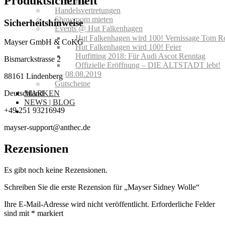
Produktsicherheit
Schutz
Handelsvertretungen
Showroom mieten
Sicherheitshinweise
Events @ Hut Falkenhagen
Hut Falkenhagen wird 100! Vernissage Tom R
Mayser GmbH & CoKG
Hut Falkenhagen wird 100! Feier
Hutfitting 2018: Für Audi Ascot Renntag
Bismarckstrasse 2
Offizielle Eröffnung – DIE ALTSTADT lebt!
08.08.2019
88161 Lindenberg
Gutscheine
MARKEN
Deutschland
NEWS | BLOG
+49 251 93216949
mayser-support@anthec.de
Rezensionen
Es gibt noch keine Rezensionen.
Schreiben Sie die erste Rezension für „Mayser Sidney Wolle“
Ihre E-Mail-Adresse wird nicht veröffentlicht.
Erforderliche Felder
sind mit
*
markiert