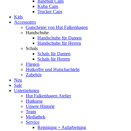
Baseball Caps
Kuba Caps
Trucker Caps
Kids
Accessoires
Gutscheine von Hut Falkenhagen
Handschuhe
Handschuhe für Damen
Handschuhe für Herren
Schals
Schals für Damen
Schals für Herren
Fliegen
Hutkoffer und Hutschachteln
Zubehör
Neu
Sale
Unternehmen
Hut Falkenhagen Atelier
Hutkurse
Unsere Historie
Team
Mediathek
Service
Reinigung + Aufarbeitung