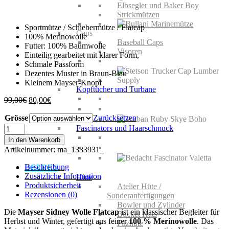
Elbsegler und Baker Boy
Strickmützen
Sportmütze / Schiebermütze / Flatcap
Caps
100% Merinowolle
Baseball Caps
Futter: 100% Baumwolle
Visoren
Einteilig gearbeitet mit klarer Form,
Schmale Passform
Dezentes Muster in Braun-Blau
Kleinem Mayser-Knopf
Kopftücher und Turbane
Ursprünglicher
Aktueller
99,00
€
80,00
€
Preis
Preis
Grösse
war:
ist:
Zurücksetzen
99,00€
80,00€.
Mayser
Fascinators und Haarschmuck
Sidney
In den Warenkorb
Wolle
Artikelnummer:
ma_1333931_
Menge
Beschreibung
HERREN
Zusätzliche Information
Hüte
Produktsicherheit
Atelier Hüte /
Rezensionen (0)
Sonderanfertigungen
Bowler und Zylinder
Die
Mayser Sidney Wolle Flatcap
ist ein klassischer Begleiter für
Bucket Hats
Herbst und Winter, gefertigt aus feiner
100 % Merinowolle
. Das
Filzhüte