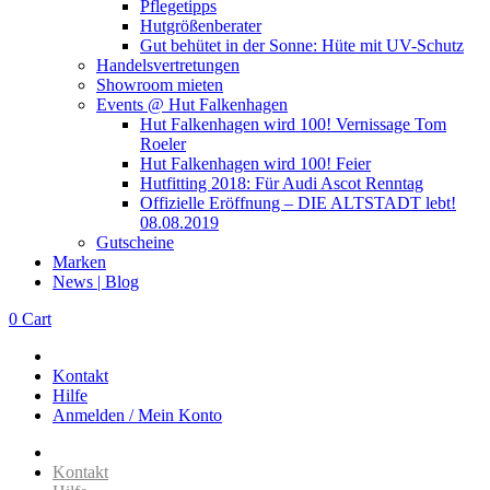
Pflegetipps
Hutgrößenberater
Gut behütet in der Sonne: Hüte mit UV-Schutz
Handelsvertretungen
Showroom mieten
Events @ Hut Falkenhagen
Hut Falkenhagen wird 100! Vernissage Tom
Roeler
Hut Falkenhagen wird 100! Feier
Hutfitting 2018: Für Audi Ascot Renntag
Offizielle Eröffnung – DIE ALTSTADT lebt!
08.08.2019
Gutscheine
Marken
News | Blog
0
Cart
Kontakt
Hilfe
Anmelden / Mein Konto
Kontakt