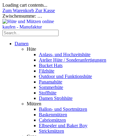
Loading cart contents...
Zum Warenkorb
Zur Kasse
Zwischensumme:
…
Damen
Hüte
Anlass- und Hochzeitshüte
Atelier Hüte / Sonderanfertigungen
Bucket Hats
Filzhüte
Outdoor und Funktionshüte
Panamahüte
Sommerhüte
Stoffhüte
Damen Strohhüte
Mützen
Ballon- und Sportmützen
Baskenmützen
Cabriomützen
Elbsegler und Baker Boy
Strickmützen