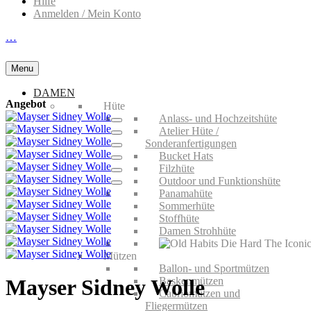
Hilfe
Anmelden / Mein Konto
…
Menu
DAMEN
Angebot
Hüte
Anlass- und Hochzeitshüte
Atelier Hüte /
Sonderanfertigungen
Bucket Hats
Filzhüte
Outdoor und Funktionshüte
Panamahüte
Sommerhüte
Stoffhüte
Damen Strohhüte
Mützen
Ballon- und Sportmützen
Baskenmützen
Mayser Sidney Wolle
Cabriomützen und
Fliegermützen