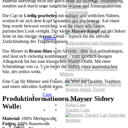
Material überzeugt nicht nur durch seine hochwertige Verarbeitung,
Outdoor- und Funktionshüte
sondern auch durch seine natürliche Wärme und Atmungsaktivität.
Panamahüte
Sommerhüte
Die Cap ist
1-teilig gearbeitet
mit mittiger und seitlichen Nähten,
Strohhüte
wodurch sie sich dem Kopf besonders gut anschmiegt. Auf einen
Trekking und Jagd
Steg wurde bewusst verzichtet, was ihr einen sehr klaren,
Trilby und Pork Pie
puristischen Look verleiht. Der kleine
Mayser-Knopf
auf der linken
Seite ist das einzige dezente Detail – typisch für die stilvolle
Mützen
Zurückhaltung des Traditionshauses.
Ballonmützen und Sportmützen
Baskenmützen
Das Muster in
Braun-Blau
setzt Akzente, ohne sich aufzudrängen,
Cabriomützen und
und lässt sich vielseitig kombinieren – vom sportlich-lässigen
Fliegermützen
Alltagslook bis hin zum klassischen Mantel-Outfit. Mit einer
Docker
Schirmlänge von ca. 5 cm bietet die Sidney einen harmonischen
Elbsegler und Prinz Heinrich
Sitz, der zeitlos wirkt.
Mützen
Strickmützen
Eine Cap für Männer und Frauen, die Wert auf Qualität, Tradition
und einen stilvollen Auftritt legen.
Caps
Produktinformationen Mayser Sidney
Baseball Caps
Kuba Caps
Wolle:
Trucker Caps
Material:
100% Merinowolle
Futter:
100% Baumwolle
KIDS