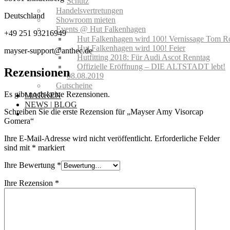
Schutz
Handelsvertretungen
Deutschland
Showroom mieten
Events @ Hut Falkenhagen
+49 251 93216949
Hut Falkenhagen wird 100! Vernissage Tom R
Hut Falkenhagen wird 100! Feier
mayser-support@anthec.de
Hutfitting 2018: Für Audi Ascot Renntag
Offizielle Eröffnung – DIE ALTSTADT lebt!
Rezensionen
08.08.2019
Gutscheine
Es gibt noch keine Rezensionen.
MARKEN
NEWS | BLOG
Schreiben Sie die erste Rezension für „Mayser Amy Visorcap
Gomera“
Ihre E-Mail-Adresse wird nicht veröffentlicht.
Erforderliche Felder
sind mit
*
markiert
Ihre Bewertung
*
Ihre Rezension
*