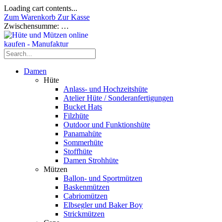
Loading cart contents...
Zum Warenkorb
Zur Kasse
Zwischensumme:
…
Damen
Hüte
Anlass- und Hochzeitshüte
Atelier Hüte / Sonderanfertigungen
Bucket Hats
Filzhüte
Outdoor und Funktionshüte
Panamahüte
Sommerhüte
Stoffhüte
Damen Strohhüte
Mützen
Ballon- und Sportmützen
Baskenmützen
Cabriomützen
Elbsegler und Baker Boy
Strickmützen