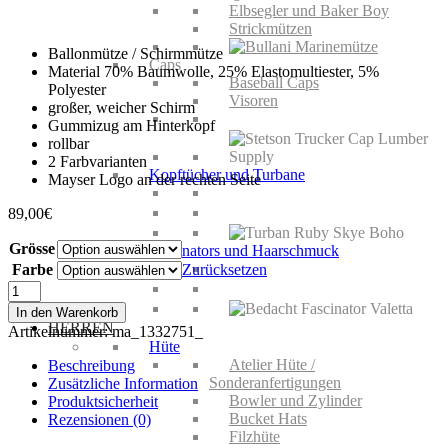
Elbsegler und Baker Boy
Strickmützen
Ballonmütze / Schirmmütze
Caps
Material 70% Baumwolle, 25% Elastomultiester, 5%
Baseball Caps
Polyester
Visoren
großer, weicher Schirm
Gummizug am Hinterkopf
rollbar
2 Farbvarianten
Kopftücher und Turbane
Mayser Logo an der rechten Seite
89,00
€
Grösse
Fascinators und Haarschmuck
Farbe
Zurücksetzen
Mayser
Amy
In den Warenkorb
Visorcap
HERREN
Artikelnummer:
ma_1332751_
Gomera
Hüte
Menge
Atelier Hüte /
Beschreibung
Sonderanfertigungen
Zusätzliche Information
Bowler und Zylinder
Produktsicherheit
Bucket Hats
Rezensionen (0)
Filzhüte