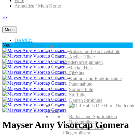
Hilfe
Anmelden / Mein Konto
…
Menu
DAMEN
Neu
Hüte
Anlass- und Hochzeitshüte
Atelier Hüte /
Sonderanfertigungen
Bucket Hats
Filzhüte
Outdoor und Funktionshüte
Panamahüte
Sommerhüte
Stoffhüte
Damen Strohhüte
Mützen
Ballon- und Sportmützen
Baskenmützen
Mayser Amy Visorcap Gomera
Cabriomützen und
Fliegermützen