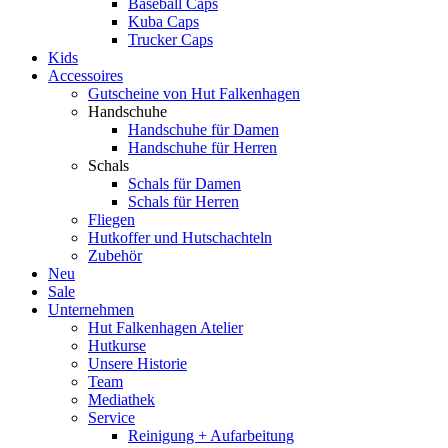
Baseball Caps
Kuba Caps
Trucker Caps
Kids
Accessoires
Gutscheine von Hut Falkenhagen
Handschuhe
Handschuhe für Damen
Handschuhe für Herren
Schals
Schals für Damen
Schals für Herren
Fliegen
Hutkoffer und Hutschachteln
Zubehör
Neu
Sale
Unternehmen
Hut Falkenhagen Atelier
Hutkurse
Unsere Historie
Team
Mediathek
Service
Reinigung + Aufarbeitung