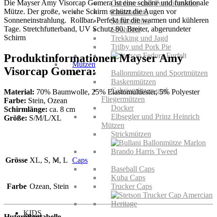
Die Mayser Amy Visorcap Gomera ist eine schöne und funktionale
Outdoor- und Funktionshüte
Mütze. Der große, weiche Schirm schützt die Augen vor
Panamahüte
Sonneneinstrahlung. Rollbar. Perfekt für die warmen und kühleren
Sommerhüte
Tage. Stretchfutterband, UV Schutz 80. Breiter, abgerundeter
Strohhüte
Schirm
Trekking und Jagd
Trilby und Pork Pie
Produktinformationen Mayser Amy
Mützen
Visorcap Gomera:
Ballonmützen und Sportmützen
Baskenmützen
Cabriomützen und
Material:
70% Baumwolle, 25% Elastomultiester, 5% Polyester
Fliegermützen
Farbe:
Stein, Ozean
Docker
Schirmlänge:
ca. 8 cm
Elbsegler und Prinz Heinrich
Größe:
S/M/L/XL
Mützen
Strickmützen
Grösse
XL, S, M, L
Caps
Baseball Caps
Kuba Caps
Farbe
Ozean, Stein
Trucker Caps
KIDS
Hutgrößentabelle