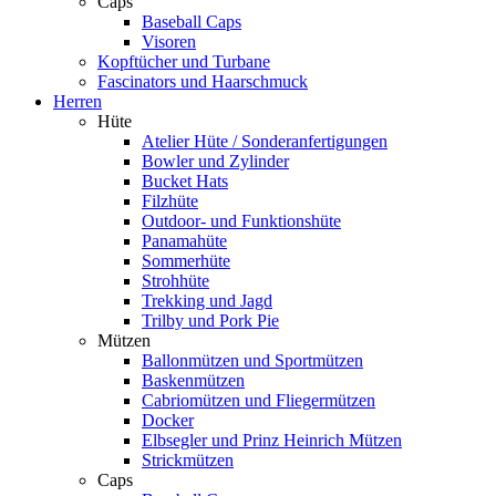
Caps
Baseball Caps
Visoren
Kopftücher und Turbane
Fascinators und Haarschmuck
Herren
Hüte
Atelier Hüte / Sonderanfertigungen
Bowler und Zylinder
Bucket Hats
Filzhüte
Outdoor- und Funktionshüte
Panamahüte
Sommerhüte
Strohhüte
Trekking und Jagd
Trilby und Pork Pie
Mützen
Ballonmützen und Sportmützen
Baskenmützen
Cabriomützen und Fliegermützen
Docker
Elbsegler und Prinz Heinrich Mützen
Strickmützen
Caps