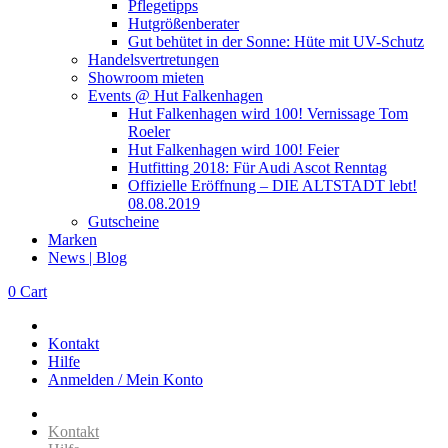
Pflegetipps
Hutgrößenberater
Gut behütet in der Sonne: Hüte mit UV-Schutz
Handelsvertretungen
Showroom mieten
Events @ Hut Falkenhagen
Hut Falkenhagen wird 100! Vernissage Tom
Roeler
Hut Falkenhagen wird 100! Feier
Hutfitting 2018: Für Audi Ascot Renntag
Offizielle Eröffnung – DIE ALTSTADT lebt!
08.08.2019
Gutscheine
Marken
News | Blog
0
Cart
Kontakt
Hilfe
Anmelden / Mein Konto
Kontakt