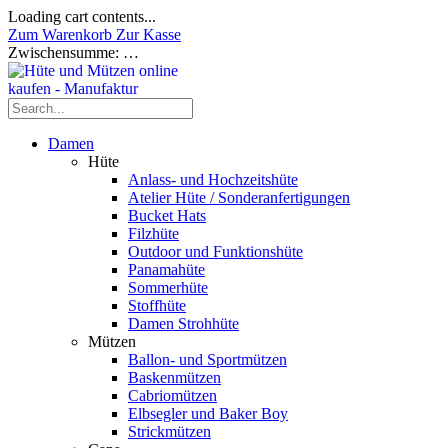
Loading cart contents...
Zum Warenkorb
Zur Kasse
Zwischensumme:
…
Damen
Hüte
Anlass- und Hochzeitshüte
Atelier Hüte / Sonderanfertigungen
Bucket Hats
Filzhüte
Outdoor und Funktionshüte
Panamahüte
Sommerhüte
Stoffhüte
Damen Strohhüte
Mützen
Ballon- und Sportmützen
Baskenmützen
Cabriomützen
Elbsegler und Baker Boy
Strickmützen