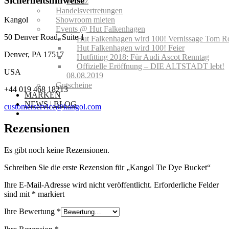
Sicherheitshinweise
Schutz
Handelsvertretungen
Showroom mieten
Kangol
Events @ Hut Falkenhagen
50 Denver Road, Suite 1
Hut Falkenhagen wird 100! Vernissage Tom R
Hut Falkenhagen wird 100! Feier
Denver, PA 17517
Hutfitting 2018: Für Audi Ascot Renntag
Offizielle Eröffnung – DIE ALTSTADT lebt!
USA
08.08.2019
Gutscheine
+44 019 468 18213
MARKEN
NEWS | BLOG
customerservice@kangol.com
Rezensionen
Es gibt noch keine Rezensionen.
Schreiben Sie die erste Rezension für „Kangol Tie Dye Bucket“
Ihre E-Mail-Adresse wird nicht veröffentlicht.
Erforderliche Felder
sind mit
*
markiert
Ihre Bewertung
*