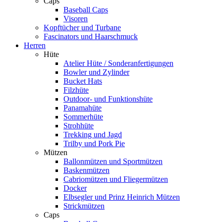
Caps
Baseball Caps
Visoren
Kopftücher und Turbane
Fascinators und Haarschmuck
Herren
Hüte
Atelier Hüte / Sonderanfertigungen
Bowler und Zylinder
Bucket Hats
Filzhüte
Outdoor- und Funktionshüte
Panamahüte
Sommerhüte
Strohhüte
Trekking und Jagd
Trilby und Pork Pie
Mützen
Ballonmützen und Sportmützen
Baskenmützen
Cabriomützen und Fliegermützen
Docker
Elbsegler und Prinz Heinrich Mützen
Strickmützen
Caps