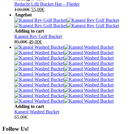
Bedacht Lilli Bucket Hat – Flieder
Ursprünglicher
Aktueller
110,00
€
55,00
€
Preis
Preis
Angebot
war:
ist:
110,00€
55,00€.
Adding to cart
Kangol Rev Golf Bucket
Ursprünglicher
Aktueller
85,00
€
49,00
€
Preis
Preis
war:
ist:
85,00€
49,00€.
Adding to cart
Kangol Washed Bucket
65,00
€
Follow Us!