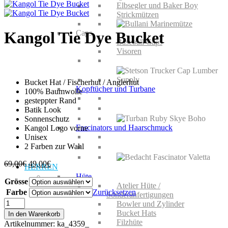
Elbsegler und Baker Boy
Strickmützen
Caps
Kangol Tie Dye Bucket
Baseball Caps
Visoren
Bucket Hat / Fischerhut / Anglerhut
Kopftücher und Turbane
100% Baumwolle
gesteppter Rand
Batik Look
Sonnenschutz
Fascinators und Haarschmuck
Kangol Logo vorne
Unisex
2 Farben zur Wahl
Ursprünglicher
Aktueller
69,00
€
49,00
€
HERREN
Preis
Preis
Hüte
Grösse
war:
ist:
Atelier Hüte /
69,00€
49,00€.
Farbe
Zurücksetzen
Sonderanfertigungen
Kangol
Bowler und Zylinder
Tie
Bucket Hats
In den Warenkorb
Dye
Filzhüte
Artikelnummer:
ka_4359_