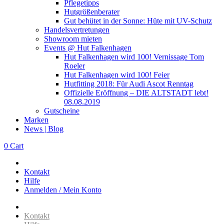
Pflegetipps
Hutgrößenberater
Gut behütet in der Sonne: Hüte mit UV-Schutz
Handelsvertretungen
Showroom mieten
Events @ Hut Falkenhagen
Hut Falkenhagen wird 100! Vernissage Tom
Roeler
Hut Falkenhagen wird 100! Feier
Hutfitting 2018: Für Audi Ascot Renntag
Offizielle Eröffnung – DIE ALTSTADT lebt!
08.08.2019
Gutscheine
Marken
News | Blog
0
Cart
Kontakt
Hilfe
Anmelden / Mein Konto
Kontakt