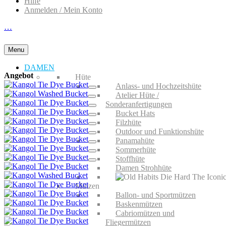
Hilfe
Anmelden / Mein Konto
…
Menu
DAMEN
Angebot
Hüte
Anlass- und Hochzeitshüte
Atelier Hüte /
Sonderanfertigungen
Bucket Hats
Filzhüte
Outdoor und Funktionshüte
Panamahüte
Sommerhüte
Stoffhüte
Damen Strohhüte
Mützen
Ballon- und Sportmützen
Baskenmützen
Cabriomützen und
Fliegermützen