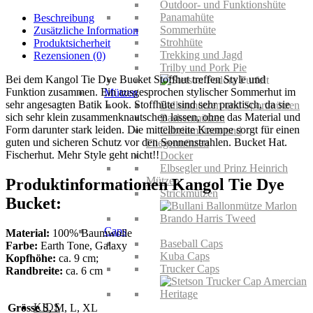
Bucket
Outdoor- und Funktionshüte
Menge
Panamahüte
Beschreibung
Sommerhüte
Zusätzliche Information
Strohhüte
Produktsicherheit
Trekking und Jagd
Rezensionen (0)
Trilby und Pork Pie
Bei dem Kangol Tie Dye Bucket Stoffhut treffen Style und
Funktion zusammen. Ein ausgesprochen stylischer Sommerhut im
Mützen
sehr angesagten Batik Look. Stoffhüte sind sehr praktisch, da sie
Ballonmützen und Sportmützen
sich sehr klein zusammenknautschen lassen, ohne das Material und
Baskenmützen
Form darunter stark leiden. Die mittelbreite Krempe sorgt für einen
Cabriomützen und
guten und sicheren Schutz vor den Sonnenstrahlen. Bucket Hat.
Fliegermützen
Fischerhut. Mehr Style geht nicht!!
Docker
Elbsegler und Prinz Heinrich
Mützen
Produktinformationen Kangol Tie Dye
Strickmützen
Bucket:
Caps
Material:
100% Baumwolle
Baseball Caps
Farbe:
Earth Tone, Galaxy
Kuba Caps
Kopfhöhe:
ca. 9 cm;
Trucker Caps
Randbreite:
ca. 6 cm
KIDS
Grösse
S, M, L, XL