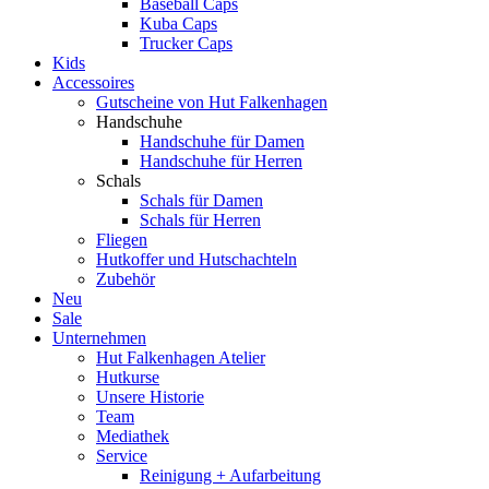
Baseball Caps
Kuba Caps
Trucker Caps
Kids
Accessoires
Gutscheine von Hut Falkenhagen
Handschuhe
Handschuhe für Damen
Handschuhe für Herren
Schals
Schals für Damen
Schals für Herren
Fliegen
Hutkoffer und Hutschachteln
Zubehör
Neu
Sale
Unternehmen
Hut Falkenhagen Atelier
Hutkurse
Unsere Historie
Team
Mediathek
Service
Reinigung + Aufarbeitung