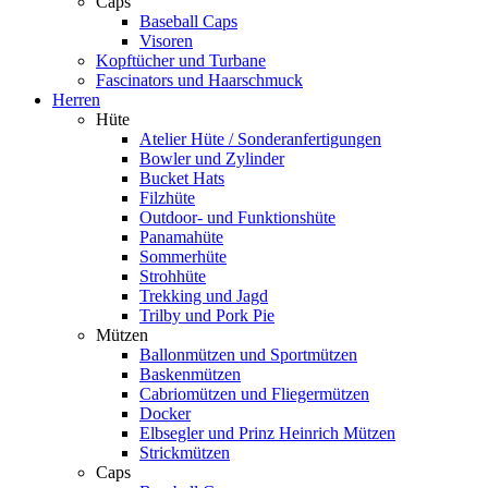
Caps
Baseball Caps
Visoren
Kopftücher und Turbane
Fascinators und Haarschmuck
Herren
Hüte
Atelier Hüte / Sonderanfertigungen
Bowler und Zylinder
Bucket Hats
Filzhüte
Outdoor- und Funktionshüte
Panamahüte
Sommerhüte
Strohhüte
Trekking und Jagd
Trilby und Pork Pie
Mützen
Ballonmützen und Sportmützen
Baskenmützen
Cabriomützen und Fliegermützen
Docker
Elbsegler und Prinz Heinrich Mützen
Strickmützen
Caps