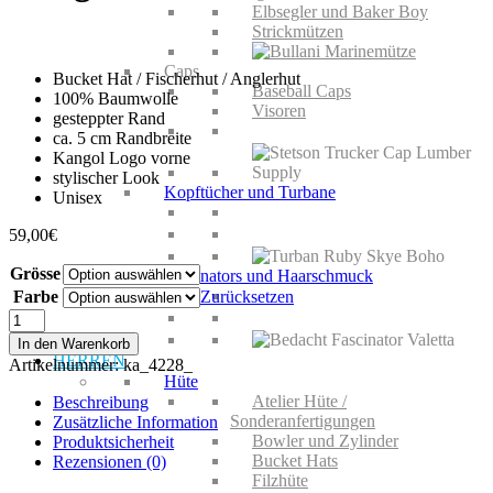
Elbsegler und Baker Boy
Strickmützen
Caps
Bucket Hat / Fischerhut / Anglerhut
Baseball Caps
100% Baumwolle
Visoren
gesteppter Rand
ca. 5 cm Randbreite
Kangol Logo vorne
stylischer Look
Kopftücher und Turbane
Unisex
59,00
€
Grösse
Fascinators und Haarschmuck
Farbe
Zurücksetzen
Kangol
Cord
In den Warenkorb
Bucket
HERREN
Artikelnummer:
ka_4228_
Menge
Hüte
Atelier Hüte /
Beschreibung
Sonderanfertigungen
Zusätzliche Information
Bowler und Zylinder
Produktsicherheit
Bucket Hats
Rezensionen (0)
Filzhüte