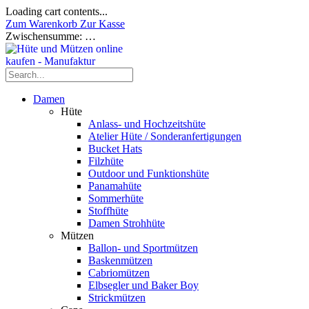
Loading cart contents...
Zum Warenkorb
Zur Kasse
Zwischensumme:
…
Damen
Hüte
Anlass- und Hochzeitshüte
Atelier Hüte / Sonderanfertigungen
Bucket Hats
Filzhüte
Outdoor und Funktionshüte
Panamahüte
Sommerhüte
Stoffhüte
Damen Strohhüte
Mützen
Ballon- und Sportmützen
Baskenmützen
Cabriomützen
Elbsegler und Baker Boy
Strickmützen