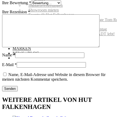
Schutz
Ihre Bewertung
*
Handelsvertretungen
Showroom mieten
Ihre Rezension
*
Events @ Hut Falkenhagen
Hut Falkenhagen wird 100! Vernissage Tom R
Hut Falkenhagen wird 100! Feier
Hutfitting 2018: Für Audi Ascot Renntag
Offizielle Eröffnung – DIE ALTSTADT lebt!
08.08.2019
Gutscheine
MARKEN
NEWS | BLOG
Name
*
E-Mail
*
Name, E-Mail-Adresse und Website in diesem Browser für
meinen nächsten Kommentar speichern.
WEITERE ARTIKEL VON HUT
FALKENHAGEN