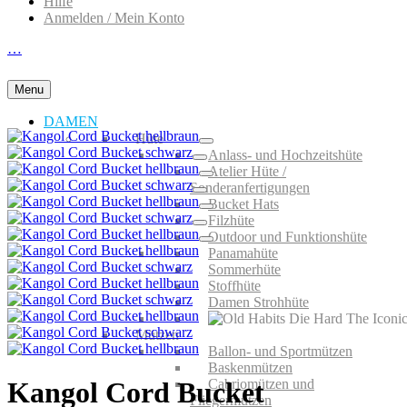
Hilfe
Anmelden / Mein Konto
…
Menu
DAMEN
Hüte
Anlass- und Hochzeitshüte
Atelier Hüte /
Sonderanfertigungen
Bucket Hats
Filzhüte
Outdoor und Funktionshüte
Panamahüte
Sommerhüte
Stoffhüte
Damen Strohhüte
Mützen
Ballon- und Sportmützen
Baskenmützen
Cabriomützen und
Kangol Cord Bucket
Fliegermützen