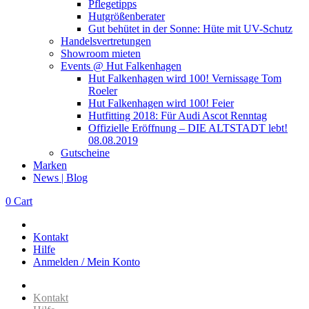
Pflegetipps
Hutgrößenberater
Gut behütet in der Sonne: Hüte mit UV-Schutz
Handelsvertretungen
Showroom mieten
Events @ Hut Falkenhagen
Hut Falkenhagen wird 100! Vernissage Tom
Roeler
Hut Falkenhagen wird 100! Feier
Hutfitting 2018: Für Audi Ascot Renntag
Offizielle Eröffnung – DIE ALTSTADT lebt!
08.08.2019
Gutscheine
Marken
News | Blog
0
Cart
Kontakt
Hilfe
Anmelden / Mein Konto
Kontakt