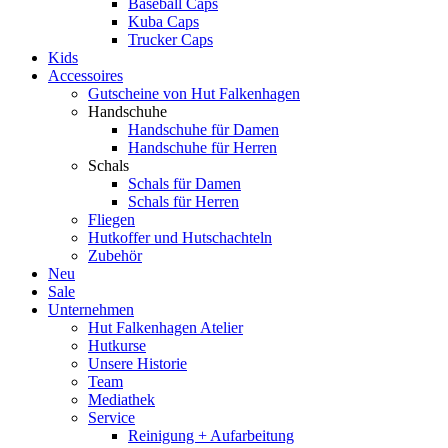
Baseball Caps
Kuba Caps
Trucker Caps
Kids
Accessoires
Gutscheine von Hut Falkenhagen
Handschuhe
Handschuhe für Damen
Handschuhe für Herren
Schals
Schals für Damen
Schals für Herren
Fliegen
Hutkoffer und Hutschachteln
Zubehör
Neu
Sale
Unternehmen
Hut Falkenhagen Atelier
Hutkurse
Unsere Historie
Team
Mediathek
Service
Reinigung + Aufarbeitung