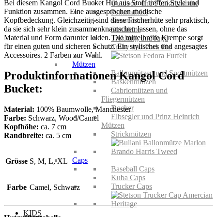
Bei diesem Kangol Cord Bucket Hut aus Stoff treffen Style und
Outdoor- und Funktionshüte
Funktion zusammen. Eine ausgesprochen modische
Panamahüte
Kopfbedeckung. Gleichzeitig sind diese Fischerhüte sehr praktisch,
Sommerhüte
da sie sich sehr klein zusammenknautschen lassen, ohne das
Strohhüte
Material und Form darunter leiden. Die mittelbreite Krempe sorgt
Trekking und Jagd
für einen guten und sicheren Schutz. Ein stylisches und angesagtes
Trilby und Pork Pie
Accessoires. 2 Farben zur Wahl.
Mützen
Ballonmützen und Sportmützen
Produktinformationen Kangol Cord
Baskenmützen
Bucket:
Cabriomützen und
Fliegermützen
Docker
Material:
100% Baumwolle, Manchester
Elbsegler und Prinz Heinrich
Farbe:
Schwarz, Wood/Camel
Mützen
Kopfhöhe:
ca. 7 cm
Strickmützen
Randbreite:
ca. 5 cm
Caps
Grösse
S, M, L, XL
Baseball Caps
Kuba Caps
Trucker Caps
Farbe
Camel, Schwarz
KIDS