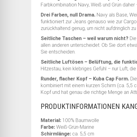
Farbkombination Navy, Weiß und Grün daher – d
Drei Farben, null Drama.
Navy als Base, Weiß
funktioniert zur Jeans genauso wie zur Cargo
zurückhaltend genug, um nicht aufdringlich zu 
Seitliche Taschen – weil warum nicht?
Die 
allen anderen unterscheidet. Ob Sie dort etw
Sie entscheiden.
Seitliche Luftösen – Belüftung, die funkti
Hitzestau, kein klebriges Gefühl – nur Luft, di
Runder, flacher Kopf – Kuba Cap Form.
Die
kombiniert mit einem kurzen Schirm (ca. 5,5 c
Kopf und hat genau die richtige Menge an Atti
PRODUKTINFORMATIONEN KANG
Material:
100% Baumwolle
Farbe:
Weiß-Grün-Marine
Schirmlänge:
ca. 5,5 cm