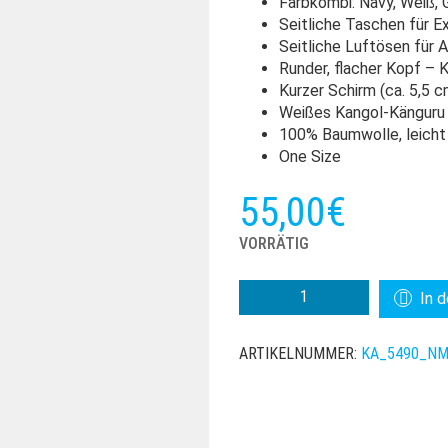
Farbkombi: Navy, Weiß, 
Seitliche Taschen für E
Seitliche Luftösen für 
Runder, flacher Kopf –
Kurzer Schirm (ca. 5,5 c
Weißes Kangol-Känguru
100% Baumwolle, leich
One Size
55,00
€
VORRÄTIG
KANGOL
In 
CARGO
COLORS
ARTIKELNUMMER:
KA_5490_NM
ARMY
CAP
MENGE