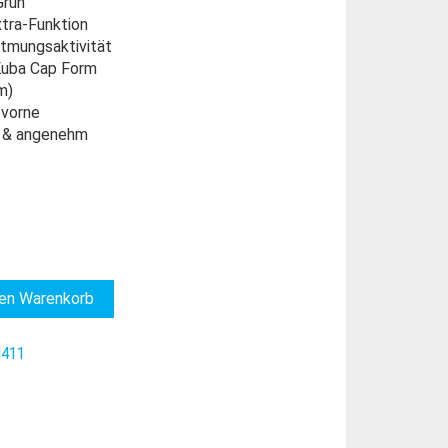
Grün
xtra-Funktion
Atmungsaktivität
 Kuba Cap Form
m)
 vorne
t & angenehm
den Warenkorb
411