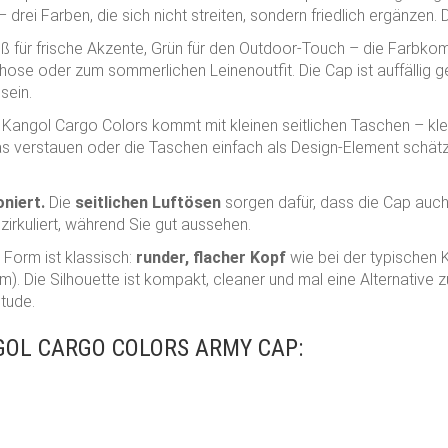
rei Farben, die sich nicht streiten, sondern friedlich ergänzen. 
 für frische Akzente, Grün für den Outdoor-Touch – die Farbkombin
hose oder zum sommerlichen Leinenoutfit. Die Cap ist auffällig 
sein.
Kangol Cargo Colors kommt mit kleinen seitlichen Taschen – klein
as verstauen oder die Taschen einfach als Design-Element schätze
oniert.
Die
seitlichen Luftösen
sorgen dafür, dass die Cap auch
e zirkuliert, während Sie gut aussehen.
 Form ist klassisch:
runder, flacher Kopf
wie bei der typischen 
m). Die Silhouette ist kompakt, cleaner und mal eine Alternative
tude.
OL CARGO COLORS ARMY CAP: