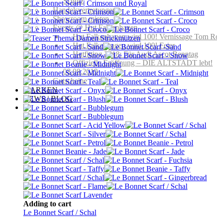
Schutz
Handelsvertretungen
Showroom mieten
Events @ Hut Falkenhagen
Hut Falkenhagen wird 100! Vernissage Tom R
Hut Falkenhagen wird 100! Feier
Hutfitting 2018: Für Audi Ascot Renntag
Offizielle Eröffnung – DIE ALTSTADT lebt!
08.08.2019
Gutscheine
MARKEN
NEWS | BLOG
Adding to cart
Le Bonnet Scarf / Schal