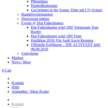
Pflegetipps
Hutgrößenberater
Gut behütet in der Sonne: Hüte mit UV-Schutz
Handelsvertretungen
Showroom mieten
Events @ Hut Falkenhagen
Hut Falkenhagen wird 100! Vernissage Tom
Roeler
Hut Falkenhagen wird 100! Feier
Hutfitting 2018: Für Audi Ascot Renntag
Offizielle Eröffnung – DIE ALTSTADT lebt!
08.08.2019
Gutscheine
Marken
News | Blog
0
Cart
Kontakt
Hilfe
Anmelden / Mein Konto
Kontakt