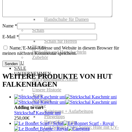
ACCESSOIRES
Gutscheine von Hut Falkenhagen
Handschuhe
Handschuhe für Damen
Handschuhe für Herren
Name
*
Schals
Schals für Damen
E-Mail
*
Schals für Herren
Fliegen
Name, E-Mail-Adresse und Website in diesem Browser für
Hutkoffer und Hutschachteln
meinen nächsten Kommentar speichern.
Zubehör
NEU
SALE
UNTERNEHMEN
WEITERE PRODUKTE VON HUT
Hut Falkenhagen Atelier
FALKENHAGEN
Hutkurse
Unsere Historie
Team
Mediathek
Service
Adding to cart
Reinigung + Aufarbeitung
Strickschal Kaschmir uni
Pflegetipps
250,00
€
Hutgrößenberater
Gut behütet in der Sonne: Hüte mit UV-