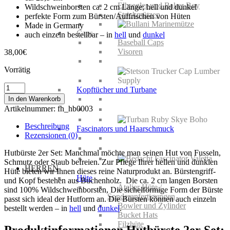
Elbsegler und Baker Boy
Wildschweinborsten ca. 2 cm Länge; hell und dunkel
Strickmützen
perfekte Form zum Bürsten/Auffrischen von Hüten
Made in Germany
Caps
auch einzeln bestellbar – in
hell
und
dunkel
Baseball Caps
Visoren
38,00
€
Vorrätig
Hutbürste
Kopftücher und Turbane
2er
In den Warenkorb
Set
Artikelnummer:
fh_hb0003
Menge
Beschreibung
Fascinators und Haarschmuck
Rezensionen (0)
Hutbürste 2er Set: Manchmal möchte man seinen Hut von Fusseln,
Schmutz oder Staub befreien. Zur Pflege Ihrer hellen und dunklen
HERREN
Hüte bieten wir Ihnen dieses reine Naturprodukt an. Bürstengriff-
Hüte
und Kopf bestehen aus Buchenholz. Die ca. 2 cm langen Borsten
Atelier Hüte /
sind 100% Wildschweinborsten, Die sichelförmige Form der Bürste
Sonderanfertigungen
passt sich ideal der Hutform an. Die Bürsten können auch einzeln
Bowler und Zylinder
bestellt werden – in
hell
und
dunkel
.
Bucket Hats
Filzhüte
Produktinformationen Hutbürste 2er Set: