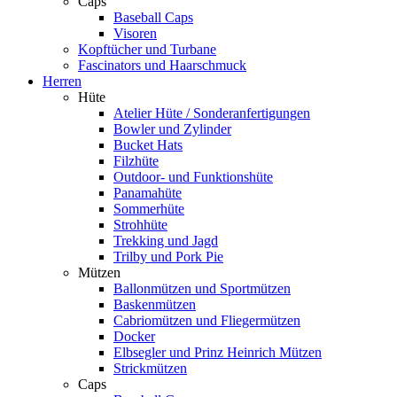
Caps
Baseball Caps
Visoren
Kopftücher und Turbane
Fascinators und Haarschmuck
Herren
Hüte
Atelier Hüte / Sonderanfertigungen
Bowler und Zylinder
Bucket Hats
Filzhüte
Outdoor- und Funktionshüte
Panamahüte
Sommerhüte
Strohhüte
Trekking und Jagd
Trilby und Pork Pie
Mützen
Ballonmützen und Sportmützen
Baskenmützen
Cabriomützen und Fliegermützen
Docker
Elbsegler und Prinz Heinrich Mützen
Strickmützen
Caps