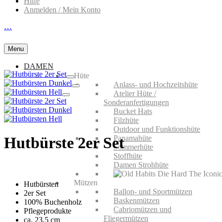
Hilfe
Anmelden / Mein Konto
…
Menu
DAMEN
Hüte
Anlass- und Hochzeitshüte
Atelier Hüte /
Sonderanfertigungen
Bucket Hats
Filzhüte
Outdoor und Funktionshüte
Panamahüte
Hutbürste 2er Set
Sommerhüte
Stoffhüte
Damen Strohhüte
Mützen
Hutbürsten
Ballon- und Sportmützen
2er Set
Baskenmützen
100% Buchenholz
Cabriomützen und
Pflegeprodukte
Fliegermützen
ca. 23,5 cm