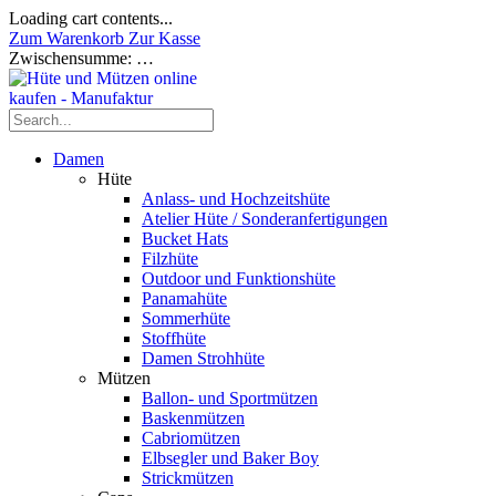
Loading cart contents...
Zum Warenkorb
Zur Kasse
Zwischensumme:
…
Damen
Hüte
Anlass- und Hochzeitshüte
Atelier Hüte / Sonderanfertigungen
Bucket Hats
Filzhüte
Outdoor und Funktionshüte
Panamahüte
Sommerhüte
Stoffhüte
Damen Strohhüte
Mützen
Ballon- und Sportmützen
Baskenmützen
Cabriomützen
Elbsegler und Baker Boy
Strickmützen