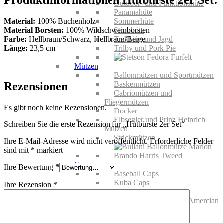
Outdoor- und Funktionshüte
Panamahüte
Material:
100% Buchenholz
Sommerhüte
Material Borsten:
100% Wildschweinborsten
Strohhüte
Farbe:
Hellbraun/Schwarz, Hellbraun/Beige
Trekking und Jagd
Länge:
23,5 cm
Trilby und Pork Pie
Mützen
Ballonmützen und Sportmützen
Rezensionen
Baskenmützen
Cabriomützen und
Fliegermützen
Es gibt noch keine Rezensionen.
Docker
Elbsegler und Prinz Heinrich
Schreiben Sie die erste Rezension für „Hutbürste 2er Set“
Mützen
Strickmützen
Ihre E-Mail-Adresse wird nicht veröffentlicht.
Erforderliche Felder
sind mit
*
markiert
Caps
Ihre Bewertung
*
Baseball Caps
Kuba Caps
Ihre Rezension
*
Trucker Caps
KIDS