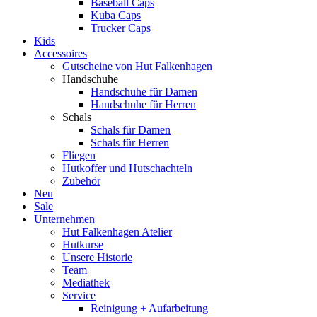
Baseball Caps
Kuba Caps
Trucker Caps
Kids
Accessoires
Gutscheine von Hut Falkenhagen
Handschuhe
Handschuhe für Damen
Handschuhe für Herren
Schals
Schals für Damen
Schals für Herren
Fliegen
Hutkoffer und Hutschachteln
Zubehör
Neu
Sale
Unternehmen
Hut Falkenhagen Atelier
Hutkurse
Unsere Historie
Team
Mediathek
Service
Reinigung + Aufarbeitung