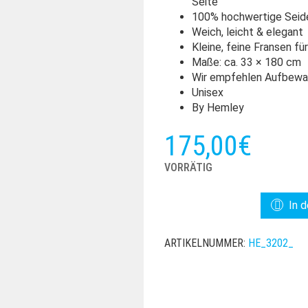
Seite
100% hochwertige Seid
Weich, leicht & elegant
Kleine, feine Fransen f
Maße: ca. 33 × 180 cm
Wir empfehlen Aufbewa
Unisex
By Hemley
175,00
€
VORRÄTIG
HEMLEY
In 
SEIDENSCHAL
BLAU-
ARTIKELNUMMER:
HE_3202_
BORDEAUX
MENGE