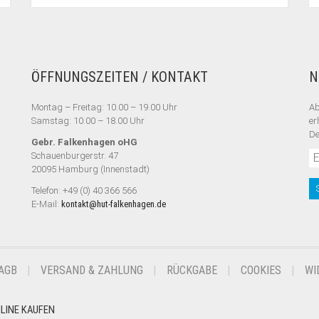
ÖFFNUNGSZEITEN / KONTAKT
N
Montag – Freitag: 10.00 – 19.00 Uhr
Ab
Samstag: 10.00 – 18.00 Uhr
er
De
Gebr. Falkenhagen oHG
Schauenburgerstr. 47
20095 Hamburg (Innenstadt)
Telefon: +49 (0) 40 366 566
E-Mail:
kontakt@hut-falkenhagen.de
AGB
VERSAND & ZAHLUNG
RÜCKGABE
COOKIES
WI
NLINE KAUFEN