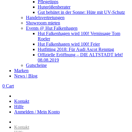
Pflegetipps
Hutgrößenberater
Gut behütet in der Sonne: Hüte mit UV-Schutz
Handelsvertretungen
Showroom mieten
Events @ Hut Falkenhagen
Hut Falkenhagen wird 100! Vernissage Tom
Roeler
Hut Falkenhagen wird 100! Feier
Hutfitting 2018: Für Audi Ascot Renntag
Offizielle Eröffnung – DIE ALTSTADT lebt!
08.08.2019
Gutscheine
Marken
News | Blog
0
Cart
Kontakt
Hilfe
Anmelden / Mein Konto
Kontakt