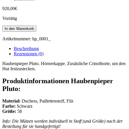
920,00
€
Vorrätig
Haubenpieper
In den Warenkorb
Pluto
Menge
Artikelnummer:
hp_0001_
Beschreibung
Rezensionen (0)
Haubenpieper Pluto. Hörnerkappe. Zusätzliche Crinolborte, um den
Hut festzustecken.
Produktinformationen Haubenpieper
Pluto:
Material:
Duchess, Paillettenstoff, Filz
Farbe:
Schwarz
Größe:
58
Info: Die Mützen werden individuell in Stoff (und Größe) nach der
Bestellung für sie handgefertigt!