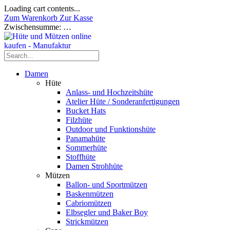
Loading cart contents...
Zum Warenkorb
Zur Kasse
Zwischensumme:
…
Damen
Hüte
Anlass- und Hochzeitshüte
Atelier Hüte / Sonderanfertigungen
Bucket Hats
Filzhüte
Outdoor und Funktionshüte
Panamahüte
Sommerhüte
Stoffhüte
Damen Strohhüte
Mützen
Ballon- und Sportmützen
Baskenmützen
Cabriomützen
Elbsegler und Baker Boy
Strickmützen