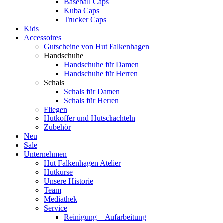
Baseball Caps
Kuba Caps
Trucker Caps
Kids
Accessoires
Gutscheine von Hut Falkenhagen
Handschuhe
Handschuhe für Damen
Handschuhe für Herren
Schals
Schals für Damen
Schals für Herren
Fliegen
Hutkoffer und Hutschachteln
Zubehör
Neu
Sale
Unternehmen
Hut Falkenhagen Atelier
Hutkurse
Unsere Historie
Team
Mediathek
Service
Reinigung + Aufarbeitung