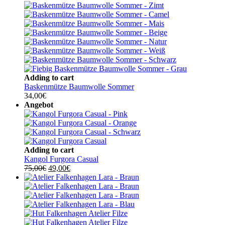
Adding to cart
Baskenmütze Baumwolle Sommer
34,00
€
Angebot
Adding to cart
Kangol Furgora Casual
Ursprünglicher
Aktueller
75,00
€
49,00
€
Preis
Preis
war:
ist:
75,00€
49,00€.