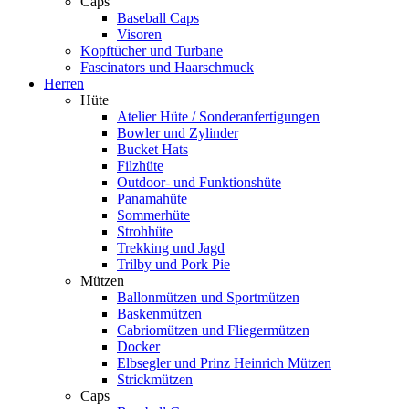
Caps
Baseball Caps
Visoren
Kopftücher und Turbane
Fascinators und Haarschmuck
Herren
Hüte
Atelier Hüte / Sonderanfertigungen
Bowler und Zylinder
Bucket Hats
Filzhüte
Outdoor- und Funktionshüte
Panamahüte
Sommerhüte
Strohhüte
Trekking und Jagd
Trilby und Pork Pie
Mützen
Ballonmützen und Sportmützen
Baskenmützen
Cabriomützen und Fliegermützen
Docker
Elbsegler und Prinz Heinrich Mützen
Strickmützen
Caps