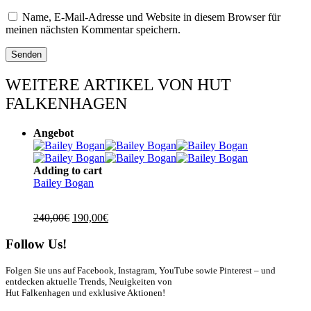
Name, E-Mail-Adresse und Website in diesem Browser für
meinen nächsten Kommentar speichern.
WEITERE ARTIKEL VON HUT
FALKENHAGEN
Angebot
Adding to cart
Bailey Bogan
Ursprünglicher
Aktueller
240,00
€
190,00
€
Preis
Preis
war:
ist:
Follow Us!
240,00€
190,00€.
Folgen Sie uns auf Facebook, Instagram, YouTube sowie Pinterest – und
entdecken aktuelle Trends, Neuigkeiten von
Hut Falkenhagen und exklusive Aktionen!