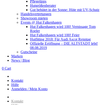
Pflegetipps
Hutgrößenberater
Gut behütet in der Sonne: Hüte mit UV-Schutz
Handelsvertretungen
Showroom mieten
Events @ Hut Falkenhagen
Hut Falkenhagen wird 100! Vernissage Tom
Roeler
Hut Falkenhagen wird 100! Feier
Hutfitting 2018: Für Audi Ascot Renntag
Offizielle Eröffnung – DIE ALTSTADT lebt!
08.08.2019
Gutscheine
Marken
News | Blog
0
Cart
Kontakt
Hilfe
Anmelden / Mein Konto
Kontakt