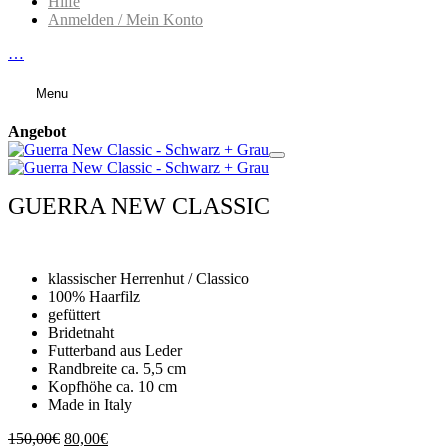
Hilfe
Anmelden / Mein Konto
…
Menu
Angebot
GUERRA NEW CLASSIC
klassischer Herrenhut / Classico
100% Haarfilz
gefüttert
Bridetnaht
Futterband aus Leder
Randbreite ca. 5,5 cm
Kopfhöhe ca. 10 cm
Made in Italy
Ursprünglicher
Aktueller
150,00
€
80,00
€