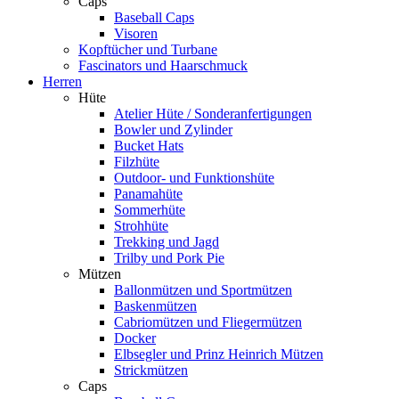
Caps
Baseball Caps
Visoren
Kopftücher und Turbane
Fascinators und Haarschmuck
Herren
Hüte
Atelier Hüte / Sonderanfertigungen
Bowler und Zylinder
Bucket Hats
Filzhüte
Outdoor- und Funktionshüte
Panamahüte
Sommerhüte
Strohhüte
Trekking und Jagd
Trilby und Pork Pie
Mützen
Ballonmützen und Sportmützen
Baskenmützen
Cabriomützen und Fliegermützen
Docker
Elbsegler und Prinz Heinrich Mützen
Strickmützen
Caps