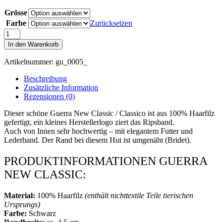
Preis
Preis
Grösse
war:
ist:
150,00€
80,00€.
Farbe
Zurücksetzen
Guerra
New
In den Warenkorb
Classic
Menge
Artikelnummer:
gu_0005_
Beschreibung
Zusätzliche Information
Rezensionen (0)
Dieser schöne Guerra New Classic / Classico ist aus 100% Haarfilz
gefertigt, ein kleines Herstellerlogo ziert das Ripsband.
Auch von Innen sehr hochwertig – mit elegantem Futter und
Lederband. Der Rand bei diesem Hut ist umgenäht (Bridet).
PRODUKTINFORMATIONEN GUERRA
NEW CLASSIC:
Material:
100% Haarfilz
(enthält nichttextile Teile tierischen
Ursprungs)
Farbe:
Schwarz