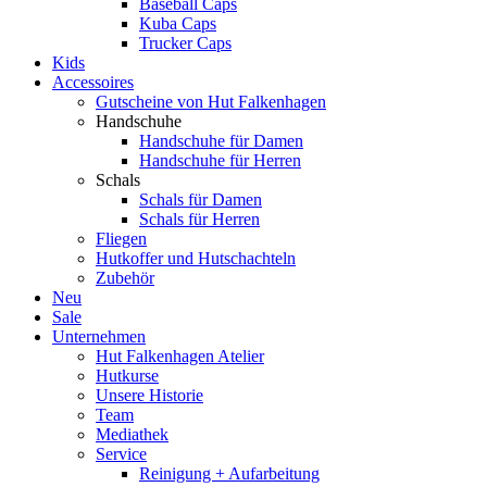
Baseball Caps
Kuba Caps
Trucker Caps
Kids
Accessoires
Gutscheine von Hut Falkenhagen
Handschuhe
Handschuhe für Damen
Handschuhe für Herren
Schals
Schals für Damen
Schals für Herren
Fliegen
Hutkoffer und Hutschachteln
Zubehör
Neu
Sale
Unternehmen
Hut Falkenhagen Atelier
Hutkurse
Unsere Historie
Team
Mediathek
Service
Reinigung + Aufarbeitung