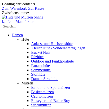
Loading cart contents...
Zum Warenkorb
Zur Kasse
Zwischensumme:
…
Damen
Hüte
Anlass- und Hochzeitshüte
Atelier Hüte / Sonderanfertigungen
Bucket Hats
Filzhüte
Outdoor und Funktionshüte
Panamahüte
Sommerhüte
Stoffhüte
Damen Strohhüte
Mützen
Ballon- und Sportmützen
Baskenmützen
Cabriomützen
Elbsegler und Baker Boy
Strickmützen