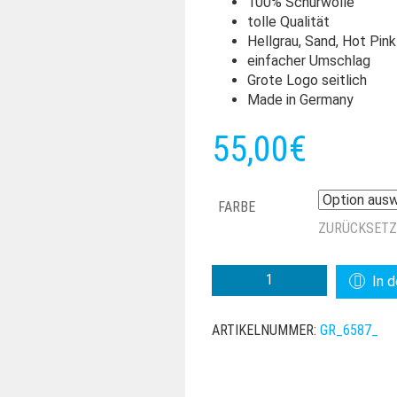
100% Schurwolle
tolle Qualität
Hellgrau, Sand, Hot Pink
einfacher Umschlag
Grote Logo seitlich
Made in Germany
55,00
€
FARBE
ZURÜCKSET
GROTE
In 
LUHE
AUS
ARTIKELNUMMER:
GR_6587_
SCHURWOLLE
MENGE