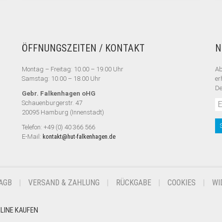
ÖFFNUNGSZEITEN / KONTAKT
N
Montag – Freitag: 10.00 – 19.00 Uhr
Ab
Samstag: 10.00 – 18.00 Uhr
er
De
Gebr. Falkenhagen oHG
Schauenburgerstr. 47
20095 Hamburg (Innenstadt)
Telefon: +49 (0) 40 366 566
E-Mail:
kontakt@hut-falkenhagen.de
AGB
VERSAND & ZAHLUNG
RÜCKGABE
COOKIES
WI
NLINE KAUFEN