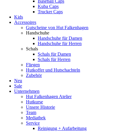
Baseball Caps
Kuba Caps
Trucker Caps
Kids
Accessoires
Gutscheine von Hut Falkenhagen
Handschuhe
Handschuhe für Damen
Handschuhe für Herren
Schals
Schals für Damen
Schals für Herren
Fliegen
Hutkoffer und Hutschachteln
Zubehör
Neu
Sale
Unternehmen
Hut Falkenhagen Atelier
Hutkurse
Unsere Historie
Team
Mediathek
Service
Reinigung + Aufarbeitung