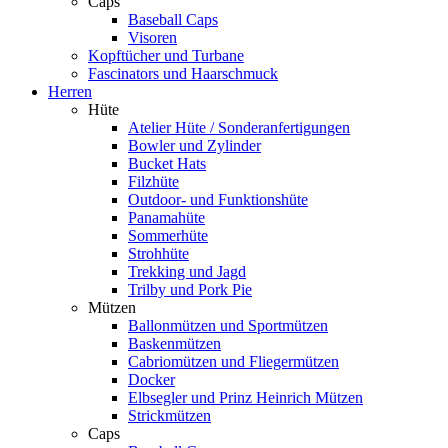
Caps
Baseball Caps
Visoren
Kopftücher und Turbane
Fascinators und Haarschmuck
Herren
Hüte
Atelier Hüte / Sonderanfertigungen
Bowler und Zylinder
Bucket Hats
Filzhüte
Outdoor- und Funktionshüte
Panamahüte
Sommerhüte
Strohhüte
Trekking und Jagd
Trilby und Pork Pie
Mützen
Ballonmützen und Sportmützen
Baskenmützen
Cabriomützen und Fliegermützen
Docker
Elbsegler und Prinz Heinrich Mützen
Strickmützen
Caps