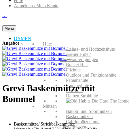
Hilfe
Anmelden / Mein Konto
…
Menu
DAMEN
Angebot
Hüte
Anlass- und Hochzeitshüte
Atelier Hüte /
Sonderanfertigungen
Bucket Hats
Filzhüte
Outdoor und Funktionshüte
Panamahüte
Sommerhüte
Grevi Baskenmütze mit
Stoffhüte
Damen Strohhüte
Bommel
Mützen
Ballon- und Sportmützen
Baskenmützen
Cabriomützen und
Baskenmütze/ Strickbaskenmütze
Fliegermützen