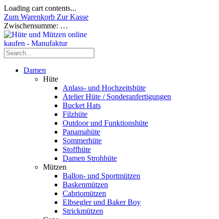
Loading cart contents...
Zum Warenkorb
Zur Kasse
Zwischensumme:
…
Damen
Hüte
Anlass- und Hochzeitshüte
Atelier Hüte / Sonderanfertigungen
Bucket Hats
Filzhüte
Outdoor und Funktionshüte
Panamahüte
Sommerhüte
Stoffhüte
Damen Strohhüte
Mützen
Ballon- und Sportmützen
Baskenmützen
Cabriomützen
Elbsegler und Baker Boy
Strickmützen