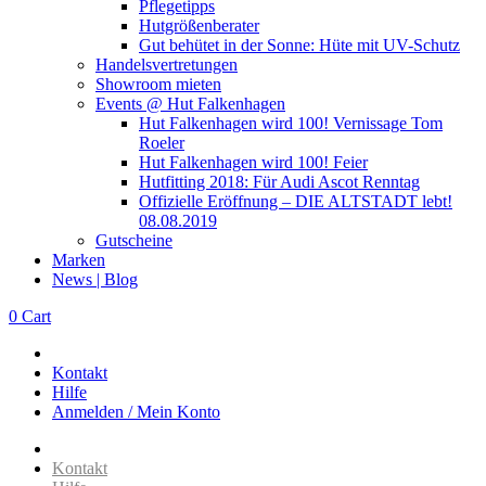
Pflegetipps
Hutgrößenberater
Gut behütet in der Sonne: Hüte mit UV-Schutz
Handelsvertretungen
Showroom mieten
Events @ Hut Falkenhagen
Hut Falkenhagen wird 100! Vernissage Tom
Roeler
Hut Falkenhagen wird 100! Feier
Hutfitting 2018: Für Audi Ascot Renntag
Offizielle Eröffnung – DIE ALTSTADT lebt!
08.08.2019
Gutscheine
Marken
News | Blog
0
Cart
Kontakt
Hilfe
Anmelden / Mein Konto
Kontakt