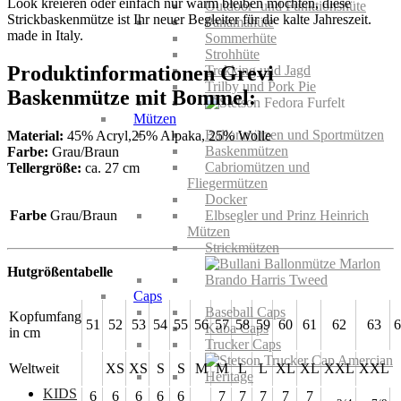
Look kreieren oder einfach nur warm bleiben möchten, diese
Outdoor- und Funktionshüte
Strickbaskenmütze ist Ihr neuer Begleiter für die kalte Jahreszeit.
Panamahüte
made in Italy.
Sommerhüte
Strohhüte
Produktinformationen Grevi
Trekking und Jagd
Trilby und Pork Pie
Baskenmütze mit Bommel:
Mützen
Ballonmützen und Sportmützen
Material
:
45% Acryl,25% Alpaka, 25% Wolle
Baskenmützen
Farbe:
Grau/Braun
Cabriomützen und
Tellergröße:
ca. 27 cm
Fliegermützen
Docker
Farbe
Grau/Braun
Elbsegler und Prinz Heinrich
Mützen
Strickmützen
Hutgrößentabelle
Caps
Baseball Caps
Kopfumfang
51
52
53
54
55
56
57
58
59
60
61
62
63
6
Kuba Caps
in cm
Trucker Caps
Weltweit
XS
XS
S
S
M
M
L
L
XL
XL
XXL
XXL
KIDS
6
6
6
6
6
7
7
7
7
7