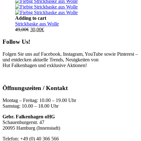
Adding to cart
Strickbaske aus Wolle
Ursprünglicher
Aktueller
49,00
€
30,00
€
Preis
Preis
war:
ist:
Follow Us!
49,00€
30,00€.
Folgen Sie uns auf Facebook, Instagram, YouTube sowie Pinterest –
und entdecken aktuelle Trends, Neuigkeiten von
Hut Falkenhagen und exklusive Aktionen!
Öffnungszeiten / Kontakt
Montag – Freitag: 10.00 – 19.00 Uhr
Samstag: 10.00 – 18.00 Uhr
Gebr. Falkenhagen oHG
Schauenburgerstr. 47
20095 Hamburg (Innenstadt)
Telefon: +49 (0) 40 366 566