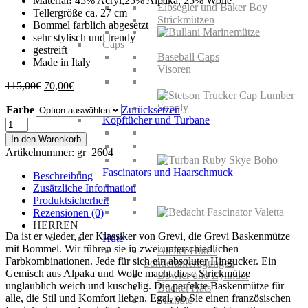
Material
:
45% Acryl,25% Alpaka, 25% Wolle
Elbsegler und Baker Boy
Tellergröße ca. 27 cm
Strickmützen
Bommel farblich abgesetzt
sehr stylisch und trendy
Caps
gestreift
Baseball Caps
Made in Italy
Visoren
Ursprünglicher
Aktueller
115,00
€
70,00
€
Preis
Preis
Farbe
war:
ist:
Zurücksetzen
Kopftücher und Turbane
115,00€
70,00€.
Grevi
Baskenmütze
In den Warenkorb
mit
Artikelnummer:
gr_2604_
Bommel
Menge
Fascinators und Haarschmuck
Beschreibung
Zusätzliche Information
Produktsicherheit
Rezensionen (0)
HERREN
Da ist er wieder, der Klassiker von Grevi, die Grevi Baskenmütze
Hüte
mit Bommel. Wir führen sie in zwei unterschiedlichen
Atelier Hüte /
Farbkombinationen. Jede für sich ein absoluter Hingucker. Ein
Sonderanfertigungen
Gemisch aus Alpaka und Wolle macht diese Strickmütze
Bowler und Zylinder
unglaublich weich und kuschelig. Die perfekte Baskenmütze für
Bucket Hats
alle, die Stil und Komfort lieben. Egal, ob Sie einen französischen
Filzhüte