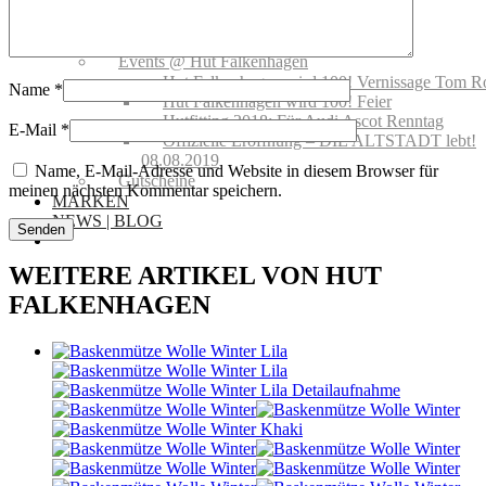
Schutz
Handelsvertretungen
Showroom mieten
Events @ Hut Falkenhagen
Hut Falkenhagen wird 100! Vernissage Tom R
Name
*
Hut Falkenhagen wird 100! Feier
Hutfitting 2018: Für Audi Ascot Renntag
E-Mail
*
Offizielle Eröffnung – DIE ALTSTADT lebt!
08.08.2019
Name, E-Mail-Adresse und Website in diesem Browser für
Gutscheine
meinen nächsten Kommentar speichern.
MARKEN
NEWS | BLOG
WEITERE ARTIKEL VON HUT
FALKENHAGEN