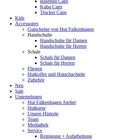
Baseball Caps
Kuba Caps
Trucker Caps
Kids
Accessoires
Gutscheine von Hut Falkenhagen
Handschuhe
Handschuhe für Damen
Handschuhe für Herren
Schals
Schals für Damen
Schals für Herren
Fliegen
Hutkoffer und Hutschachteln
Zubehör
Neu
Sale
Unternehmen
Hut Falkenhagen Atelier
Hutkurse
Unsere Historie
Team
Mediathek
Service
Reinigung + Aufarbeitung