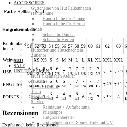
ACCESSOIRES
Gutscheine von Hut Falkenhagen
Farbe
Hellblau, Sand
Handschuhe
Handschuhe für Damen
Handschuhe für Herren
Schals
Hutgrößentabelle
Schals für Damen
Schals für Herren
Kopfumfang
Fliegen
51
52
53
54
55
56
57
58
59
60
61
62
63
6
in cm
Hutkoffer und Hutschachteln
Zubehör
Weltweit
XS
XS
S
S
M
M
L
L
XL
XL
XXL
XXL
NEU
SALE
6
6
6
6
6
7
7
7
7
7
UNTERNEHMEN
3/4
7/8
USA
7
7
7
3/8
1/2
5/8
3/4
7/8
1/8
1/4
3/8
1/2
5/8
Hut Falkenhagen Atelier
6
6
6
6
6
6
7
7
7
7
Hutkurse
5/8
3/4
ENGLISH
7
7
7
1/4
3/8
1/2
5/8
3/4
7/8
1/8
1/4
3/8
1/2
7
Unsere Historie
Team
2
3
4
5
6
1/2
Mediathek
POINTS
2
3
4
5
6
7
8
7
1/2
1/2
1/2
1/2
1/2
1
Service
Reinigung + Aufarbeitung
Rezensionen
Pflegetipps
Hutgrößenberater
Gut behütet in der Sonne: Hüte mit UV-
Es gibt noch keine Rezensionen.