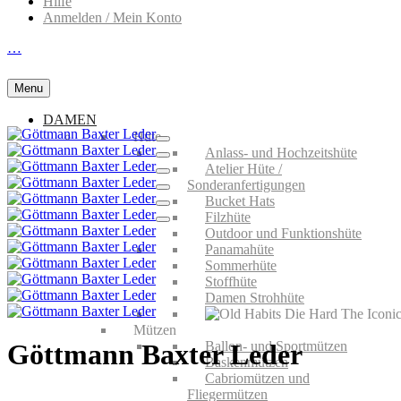
Hilfe
Anmelden / Mein Konto
…
Menu
DAMEN
Hüte
Anlass- und Hochzeitshüte
Atelier Hüte /
Sonderanfertigungen
Bucket Hats
Filzhüte
Outdoor und Funktionshüte
Panamahüte
Sommerhüte
Stoffhüte
Damen Strohhüte
Mützen
Ballon- und Sportmützen
Göttmann Baxter Leder
Baskenmützen
Cabriomützen und
Fliegermützen