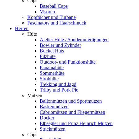
Caps
Baseball Caps
Visoren
Kopftücher und Turbane
Fascinators und Haarschmuck
Herren
Hüte
Atelier Hüte / Sonderanfertigungen
Bowler und Zylinder
Bucket Hats
Filzhüte
Outdoor- und Funktionshüte
Panamahüte
Sommerhüte
Strohhüte
Trekking und Jagd
Trilby und Pork Pie
Mützen
Ballonmützen und Sportmützen
Baskenmützen
Cabriomützen und Fliegermützen
Docker
Elbsegler und Prinz Heinrich Mützen
Strickmützen
Caps