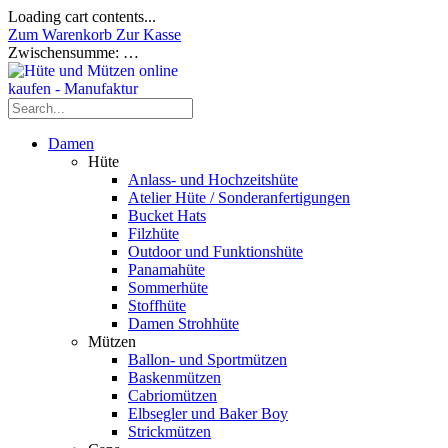
Loading cart contents...
Zum Warenkorb
Zur Kasse
Zwischensumme:
…
Damen
Hüte
Anlass- und Hochzeitshüte
Atelier Hüte / Sonderanfertigungen
Bucket Hats
Filzhüte
Outdoor und Funktionshüte
Panamahüte
Sommerhüte
Stoffhüte
Damen Strohhüte
Mützen
Ballon- und Sportmützen
Baskenmützen
Cabriomützen
Elbsegler und Baker Boy
Strickmützen