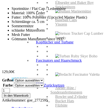
Elbsegler und Baker Boy
Strickmützen
Sportmütze / Flat Cap / Ledermütze
Material: 100% Leder
Caps
Futter: 100% Polyester (Upcycled Marine Plastic)
Baseball Caps
Schirmlänge ca. 5 cm
Visoren
Sommermütze
schlanke Mützenform
Mesh Futter
Göttmann Manufaturer since 1937
Kopftücher und Turbane
Fascinators und Haarschmuck
129,00
€
HERREN
Grösse
Hüte
Farbe
Zurücksetzen
Atelier Hüte /
Göttmann
Sonderanfertigungen
Baxter
In den Warenkorb
Bowler und Zylinder
Leder
Artikelnummer:
goe_2772595_
Bucket Hats
Menge
Filzhüte