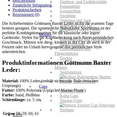
Beschreibung
Outdoor- und Funktionshüte
Zusätzliche Information
Panamahüte
Produktsicherheit
Sommerhüte
Rezensionen (0)
Strohhüte
Trekking und Jagd
Die Schiebermütze Göttmann Baxter Leder ist für die warmen Tage
Trilby und Pork Pie
bestens geeignet. Die sommerliche Nubukleder Sportmütze ist der
perfekte Kombinationspartner für die klassische oder legere
Mützen
Garderobe. Stylen Sie die Kopfbedeckung nach Ihrem persönlichen
Ballonmützen und Sportmützen
Geschmack. Mützen wie diese, können in der City als auch in der
Baskenmützen
Freizeit oder im Urlaub hervorragend den persönlichen Style
Cabriomützen und
unterstreichen.
Fliegermützen
Docker
Produktinformationen Göttmann Baxter
Elbsegler und Prinz Heinrich
Mützen
Leder:
Strickmützen
Material:
100% Leder (enthält nichttextile Teile tierischen
Ursprungs)
Caps
Futter:
100% Polyester (Upcycled Marine Plastic)
Baseball Caps
Farbe:
Sand, Hellblau
Kuba Caps
Schirmlänge:
ca. 5 cm
Trucker Caps
Grösse
58, 59, 60, 61
KIDS