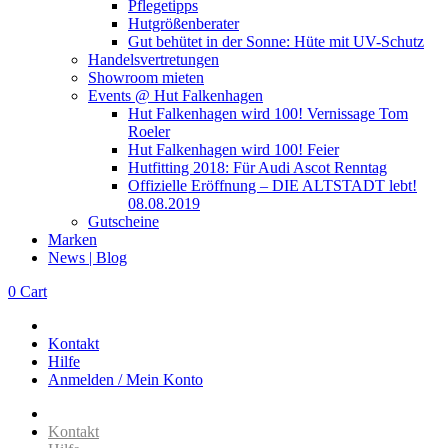
Pflegetipps
Hutgrößenberater
Gut behütet in der Sonne: Hüte mit UV-Schutz
Handelsvertretungen
Showroom mieten
Events @ Hut Falkenhagen
Hut Falkenhagen wird 100! Vernissage Tom
Roeler
Hut Falkenhagen wird 100! Feier
Hutfitting 2018: Für Audi Ascot Renntag
Offizielle Eröffnung – DIE ALTSTADT lebt!
08.08.2019
Gutscheine
Marken
News | Blog
0
Cart
Kontakt
Hilfe
Anmelden / Mein Konto
Kontakt