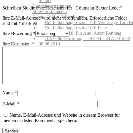
Schutz
Handelsvertretungen
Schreiben Sie die erste Rezension für „Göttmann Baxter Leder“
Showroom mieten
Events @ Hut Falkenhagen
Ihre E-Mail-Adresse wird nicht veröffentlicht.
Erforderliche Felder
Hut Falkenhagen wird 100! Vernissage Tom R
sind mit
*
markiert
Hut Falkenhagen wird 100! Feier
Hutfitting 2018: Für Audi Ascot Renntag
Ihre Bewertung
*
Offizielle Eröffnung – DIE ALTSTADT lebt!
Ihre Rezension
*
08.08.2019
Gutscheine
MARKEN
NEWS | BLOG
Name
*
E-Mail
*
Name, E-Mail-Adresse und Website in diesem Browser für
meinen nächsten Kommentar speichern.