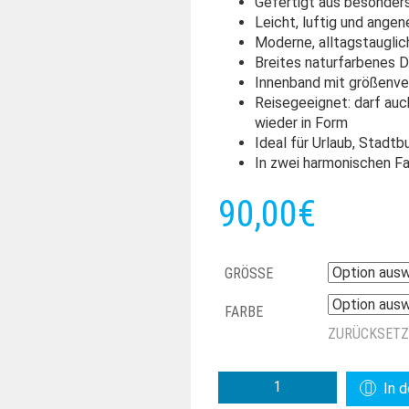
Gefertigt aus besonders
Leicht, luftig und ange
Moderne, alltagstauglic
Breites naturfarbenes 
Innenband mit größenver
Reisegeeignet: darf auc
wieder in Form
Ideal für Urlaub, Stad
In zwei harmonischen Fa
90,00
€
GRÖSSE
FARBE
ZURÜCKSET
FIEBIG
In 
TRILBY