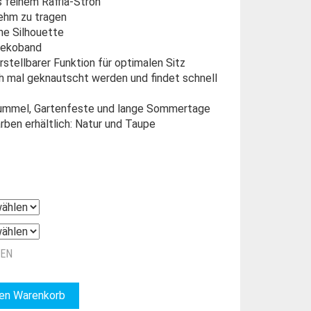
 feinem Raffia-Stroh
nehm zu tragen
he Silhouette
Dekoband
stellbarer Funktion für optimalen Sitz
h mal geknautscht werden und findet schnell
tbummel, Gartenfeste und lange Sommertage
rben erhältlich: Natur und Taupe
ZEN
den Warenkorb