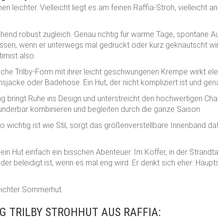
hen leichter. Vielleicht liegt es am feinen Raffia-Stroh, vielleicht 
chend robust zugleich. Genau richtig für warme Tage, spontane A
lassen, wenn er unterwegs mal gedrückt oder kurz geknautscht wird
imist also.
sche Trilby-Form mit ihrer leicht geschwungenen Krempe wirkt ele
jacke oder Badehose. Ein Hut, der nicht kompliziert ist und gen
g bringt Ruhe ins Design und unterstreicht den hochwertigen Char
underbar kombinieren und begleiten durch die ganze Saison.
wichtig ist wie Stil, sorgt das größenverstellbare Innenband daf
in Hut einfach ein bisschen Abenteuer. Im Koffer, in der Strand
r, der beleidigt ist, wenn es mal eng wird. Er denkt sich eher: Haup
leichter Sommerhut.
G TRILBY STROHHUT AUS RAFFIA: