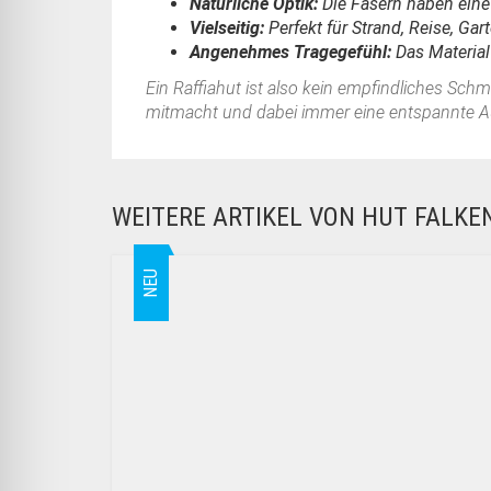
Natürliche Optik:
Die Fasern haben eine l
Vielseitig:
Perfekt für Strand, Reise, Gar
Angenehmes Tragegefühl:
Das Material 
Ein Raffiahut ist also kein empfindliches Sch
mitmacht und dabei immer eine entspannte Au
WEITERE ARTIKEL VON HUT FALK
NEU