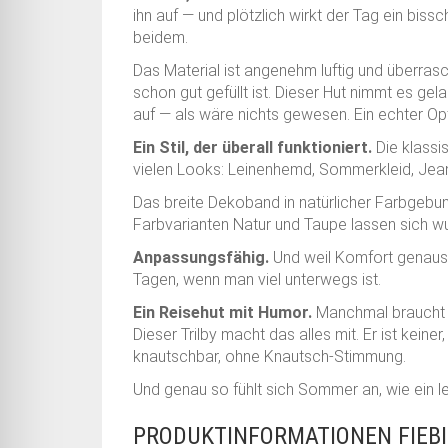
ihn auf — und plötzlich wirkt der Tag ein bissc
beidem.
Das Material ist angenehm luftig und überras
schon gut gefüllt ist. Dieser Hut nimmt es ge
auf — als wäre nichts gewesen. Ein echter Opt
Ein Stil, der überall funktioniert.
Die klassi
vielen Looks: Leinenhemd, Sommerkleid, Jeans
Das breite Dekoband in natürlicher Farbgebun
Farbvarianten Natur und Taupe lassen sich w
Anpassungsfähig.
Und weil Komfort genauso 
Tagen, wenn man viel unterwegs ist.
Ein Reisehut mit Humor.
Manchmal braucht e
Dieser Trilby macht das alles mit. Er ist keine
knautschbar, ohne Knautsch-Stimmung.
Und genau so fühlt sich Sommer an, wie ein 
PRODUKTINFORMATIONEN FIEBI