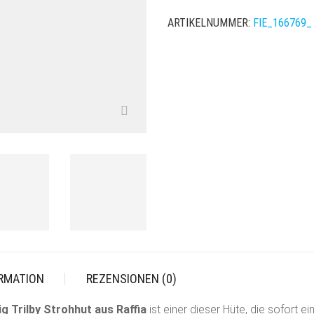
STROHHUT
ARTIKELNUMMER:
FIE_166769_
AUS
RAFFIA
MENGE
ORMATION
REZENSIONEN (0)
ig Trilby Strohhut aus Raffia
ist einer dieser Hüte, die sofort 