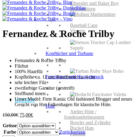
Elbsegler und Baker Boy
Strickmützen
Caps
Baseball Caps
Visoren
Fernandez & Roche Trilby
Kopftücher und Turbane
Fernandez & Roche Trilby
Filzhut
100% Haarfilz
Fascinators und Haarschmuck
Kopfhöhe ca. 11 cm; Randbreite ca. 4 cm
sehr leichter Filz
zweifarbige Garnitur (gestreift)
Stoffband innen
Unser Model: Fiete Kania; Old fashioned Blogger und neues
HERREN
Gesicht von Hut Falkenhagen für klassische Hüte.
Hüte
Atelier Hüte /
Ursprünglicher
Aktueller
150,00
€
75,00
€
Sonderanfertigungen
Preis
Preis
Bowler und Zylinder
Grösse
war:
ist:
Bucket Hats
150,00€
75,00€.
Farbe
Zurücksetzen
Filzhüte