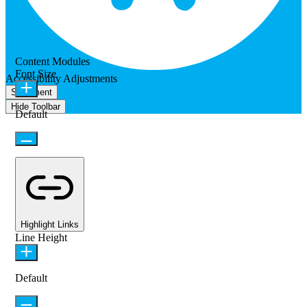
Content Modules
Font Size
Accessibility Adjustments
Statement
Hide Toolbar
Default
Highlight Links
Line Height
Default