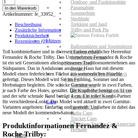
Fernandez
Outdoor- und Funktionshüte
&
Panamahüte
In den Warenkorb
Roche
Sommerhüte
Artikelnummer:
fe_33952_
Trilby
Strohhüte
Menge
Trekking und Jagd
Beschreibung
Trilby und Pork Pie
Zusätzliche Information
Produktsicherheit
Mützen
Rezensionen (0)
Ballonmützen und Sportmützen
Toll kombinierbarer und in diversen Farben erhältlicher Herrenhut
Baskenmützen
Fernandez & Roche Trilby. Das Unternehmen Fernandez & Roche
Cabriomützen und
ist ein seit Generationen alteingesessenes Traditionsunternehmen aus
Fliegermützen
Südspanien. Das in Andalusien ansässige Haus hat mit diesem
Docker
Modell einen federleichten Filzhut aus sommerlichen Haarfilz
Elbsegler und Prinz Heinrich
gefertigt. Dieses Modell wird Sie im Frühling, Sommer und an
Mützen
Herbsttagen begleiten. Die schicke Garnitur wurde in zwei Farben,
Strickmützen
je nach Farbe des Hutes, gestaltet. Die Kopfhöhe beträgt ca. 11 cm
und der sehr schmale Rand beträgt 4 cm. Ein toller Kombi-Partner
für verschiedene Looks. Das Model wird aktuell in zwei Garnitur-
Caps
Varianten angeboten: Einfarbig und gestreift. Unifarben ist dabei das
Baseball Caps
neue Modell der kommenden Saison.
Kuba Caps
Trucker Caps
Produktinformationen Fernandez &
Roche Trilby:
KIDS