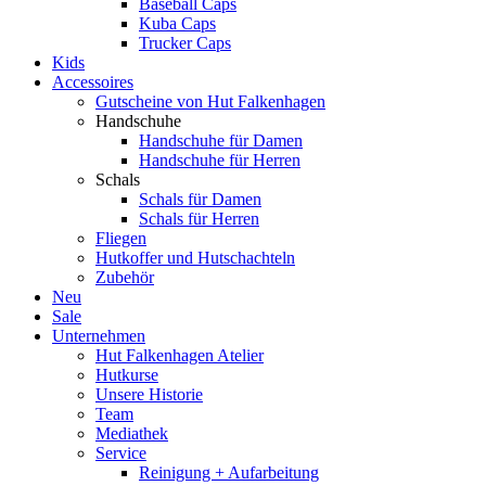
Baseball Caps
Kuba Caps
Trucker Caps
Kids
Accessoires
Gutscheine von Hut Falkenhagen
Handschuhe
Handschuhe für Damen
Handschuhe für Herren
Schals
Schals für Damen
Schals für Herren
Fliegen
Hutkoffer und Hutschachteln
Zubehör
Neu
Sale
Unternehmen
Hut Falkenhagen Atelier
Hutkurse
Unsere Historie
Team
Mediathek
Service
Reinigung + Aufarbeitung