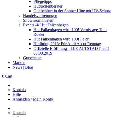
Pflegetipps
Hutgrößenberater
Gut behütet in der Sonne: Hüte mit UV-Schutz
Handelsvertretungen
Showroom mieten
Events @ Hut Falkenhagen
Hut Falkenhagen wird 100! Vernissage Tom
Roeler
Hut Falkenhagen wird 100! Feier
Hutfitting 2018: Für Audi Ascot Renntag
Offizielle Eröffnung – DIE ALTSTADT lebt!
08.08.2019
Gutscheine
Marken
News | Blog
0
Cart
Kontakt
Hilfe
Anmelden / Mein Konto
Kontakt