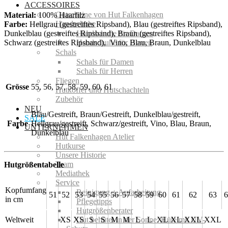
ACCESSOIRES
Gutscheine von Hut Falkenhagen
Material:
100% Haarfilz
Handschuhe
Farbe:
Hellgrau (gestreiftes Ripsband), Blau (gestreiftes Ripsband),
Dunkelblau (gestreiftes Ripsband), Braun (gestreiftes Ripsband),
Handschuhe für Damen
Schwarz (gestreiftes Ripsband), Vino, Blau, Braun, Dunkelblau
Handschuhe für Herren
Schals
Schals für Damen
Schals für Herren
Fliegen
Grösse
55, 56, 57, 58, 59, 60, 61
Hutkoffer und Hutschachteln
Zubehör
NEU
Blau/Gestreift, Braun/Gestreift, Dunkelblau/gestreift,
SALE
Farbe
Hellgrau/gestreift, Schwarz/gestreift, Vino, Blau, Braun,
UNTERNEHMEN
Dunkelblau
Hut Falkenhagen Atelier
Hutkurse
Unsere Historie
Team
Hutgrößentabelle
Mediathek
Service
Kopfumfang
Reinigung + Aufarbeitung
51
52
53
54
55
56
57
58
59
60
61
62
63
6
in cm
Pflegetipps
Hutgrößenberater
Weltweit
XS
XS
S
S
M
M
L
L
XL
XL
XXL
XXL
Gut behütet in der Sonne: Hüte mit UV-