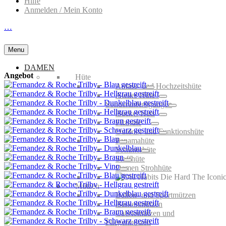
Hilfe
Anmelden / Mein Konto
…
Menu
DAMEN
Angebot
Hüte
Anlass- und Hochzeitshüte
Atelier Hüte /
Sonderanfertigungen
Bucket Hats
Filzhüte
Outdoor und Funktionshüte
Panamahüte
Sommerhüte
Stoffhüte
Damen Strohhüte
Mützen
Ballon- und Sportmützen
Baskenmützen
Cabriomützen und
Fliegermützen