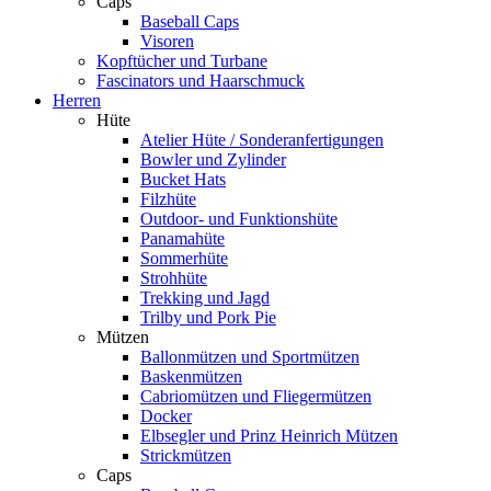
Caps
Baseball Caps
Visoren
Kopftücher und Turbane
Fascinators und Haarschmuck
Herren
Hüte
Atelier Hüte / Sonderanfertigungen
Bowler und Zylinder
Bucket Hats
Filzhüte
Outdoor- und Funktionshüte
Panamahüte
Sommerhüte
Strohhüte
Trekking und Jagd
Trilby und Pork Pie
Mützen
Ballonmützen und Sportmützen
Baskenmützen
Cabriomützen und Fliegermützen
Docker
Elbsegler und Prinz Heinrich Mützen
Strickmützen
Caps