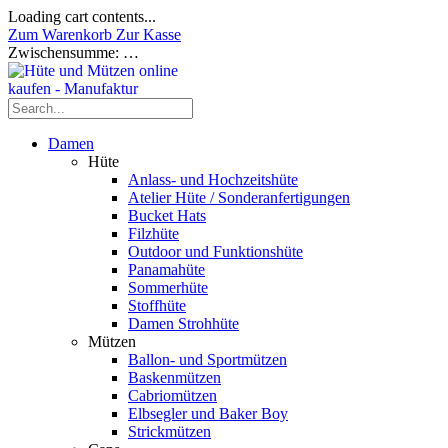
Loading cart contents...
Zum Warenkorb
Zur Kasse
Zwischensumme:
…
Damen
Hüte
Anlass- und Hochzeitshüte
Atelier Hüte / Sonderanfertigungen
Bucket Hats
Filzhüte
Outdoor und Funktionshüte
Panamahüte
Sommerhüte
Stoffhüte
Damen Strohhüte
Mützen
Ballon- und Sportmützen
Baskenmützen
Cabriomützen
Elbsegler und Baker Boy
Strickmützen