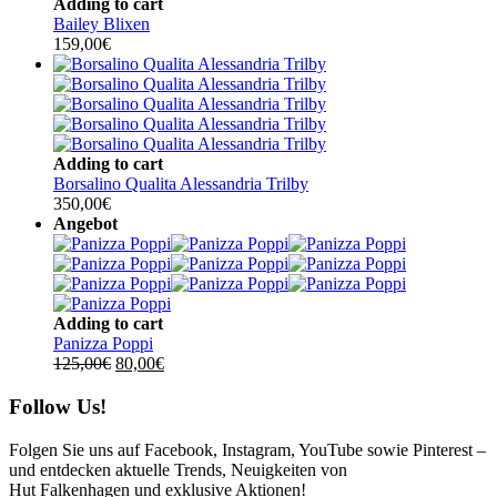
Adding to cart
Bailey Blixen
159,00
€
Adding to cart
Borsalino Qualita Alessandria Trilby
350,00
€
Angebot
Adding to cart
Panizza Poppi
Ursprünglicher
Aktueller
125,00
€
80,00
€
Preis
Preis
war:
ist:
Follow Us!
125,00€
80,00€.
Folgen Sie uns auf Facebook, Instagram, YouTube sowie Pinterest –
und entdecken aktuelle Trends, Neuigkeiten von
Hut Falkenhagen und exklusive Aktionen!