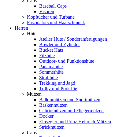
Caps
Baseball Caps
Visoren
Kopftücher und Turbane
Fascinators und Haarschmuck
Herren
Hüte
Atelier Hüte / Sonderanfertigungen
Bowler und Zylinder
Bucket Hats
Filzhüte
Outdoor- und Funktionshüte
Panamahüte
Sommerhüte
Strohhüte
Trekking und Jagd
Trilby und Pork Pie
Mützen
Ballonmützen und Sportmützen
Baskenmützen
Cabriomützen und Fliegermützen
Docker
Elbsegler und Prinz Heinrich Mützen
Strickmützen
Caps