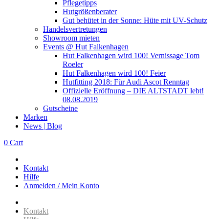
Pflegetipps
Hutgrößenberater
Gut behütet in der Sonne: Hüte mit UV-Schutz
Handelsvertretungen
Showroom mieten
Events @ Hut Falkenhagen
Hut Falkenhagen wird 100! Vernissage Tom
Roeler
Hut Falkenhagen wird 100! Feier
Hutfitting 2018: Für Audi Ascot Renntag
Offizielle Eröffnung – DIE ALTSTADT lebt!
08.08.2019
Gutscheine
Marken
News | Blog
0
Cart
Kontakt
Hilfe
Anmelden / Mein Konto
Kontakt