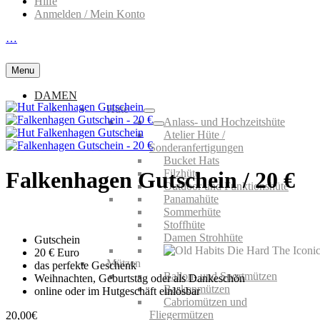
Hilfe
Anmelden / Mein Konto
…
Menu
DAMEN
Hüte
Anlass- und Hochzeitshüte
Atelier Hüte /
Sonderanfertigungen
Bucket Hats
Filzhüte
Falkenhagen Gutschein / 20 €
Outdoor und Funktionshüte
Panamahüte
Sommerhüte
Stoffhüte
Damen Strohhüte
Gutschein
20 € Euro
Mützen
das perfekte Geschenk
Ballon- und Sportmützen
Weihnachten, Geburtstag oder als Dankeschön
Baskenmützen
online oder im Hutgeschäft einlösbar
Cabriomützen und
Fliegermützen
20,00
€