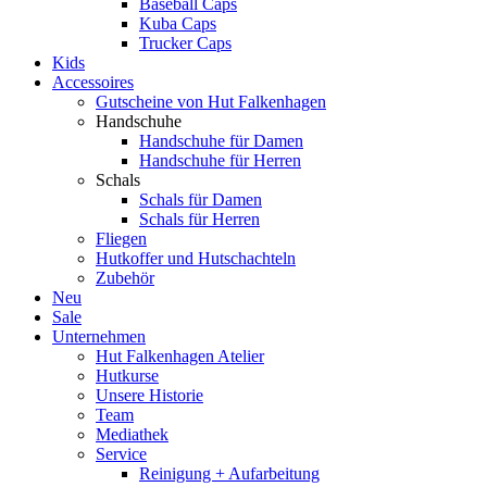
Baseball Caps
Kuba Caps
Trucker Caps
Kids
Accessoires
Gutscheine von Hut Falkenhagen
Handschuhe
Handschuhe für Damen
Handschuhe für Herren
Schals
Schals für Damen
Schals für Herren
Fliegen
Hutkoffer und Hutschachteln
Zubehör
Neu
Sale
Unternehmen
Hut Falkenhagen Atelier
Hutkurse
Unsere Historie
Team
Mediathek
Service
Reinigung + Aufarbeitung