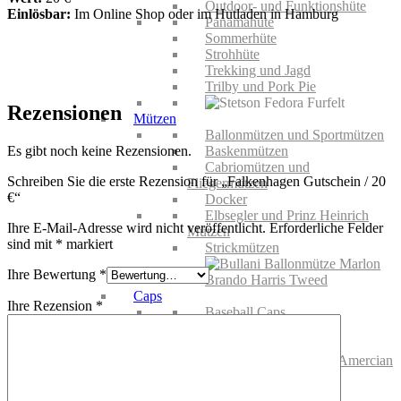
Outdoor- und Funktionshüte
Einlösbar:
Im Online Shop oder im Hutladen in Hamburg
Panamahüte
Sommerhüte
Strohhüte
Trekking und Jagd
Trilby und Pork Pie
Rezensionen
Mützen
Ballonmützen und Sportmützen
Es gibt noch keine Rezensionen.
Baskenmützen
Cabriomützen und
Schreiben Sie die erste Rezension für „Falkenhagen Gutschein / 20
Fliegermützen
€“
Docker
Elbsegler und Prinz Heinrich
Ihre E-Mail-Adresse wird nicht veröffentlicht.
Erforderliche Felder
Mützen
sind mit
*
markiert
Strickmützen
Ihre Bewertung
*
Caps
Ihre Rezension
*
Baseball Caps
Kuba Caps
Trucker Caps
KIDS