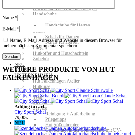
ACCESSOIRES
Gutscheine von Hut Falkenhagen
Handschuhe
Name
*
Handschuhe für Damen
Handschuhe für Herren
E-Mail
*
Schals
Schals für Damen
Name, E-Mail-Adresse und Website in diesem Browser für
Schals für Herren
meinen nächsten Kommentar speichern.
Fliegen
Hutkoffer und Hutschachteln
Zubehör
NEU
WEITERE PRODUKTE VON HUT
SALE
UNTERNEHMEN
FALKENHAGEN
Hut Falkenhagen Atelier
Hutkurse
Unsere Historie
Team
Mediathek
Adding to cart
Service
City Sport Schal
Reinigung + Aufarbeitung
79,00
€
Pflegetipps
NEU
Hutgrößenberater
Gut behütet in der Sonne: Hüte mit UV-