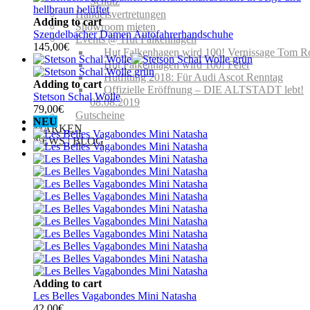
Schutz
Handelsvertretungen
Adding to cart
Showroom mieten
Szendelbacher Damen Autofahrerhandschuhe
Events @ Hut Falkenhagen
145,00
€
Hut Falkenhagen wird 100! Vernissage Tom R
Hut Falkenhagen wird 100! Feier
Hutfitting 2018: Für Audi Ascot Renntag
Adding to cart
Offizielle Eröffnung – DIE ALTSTADT lebt!
Stetson Schal Wolle
08.08.2019
79,00
€
Gutscheine
NEU
MARKEN
NEWS | BLOG
Adding to cart
Les Belles Vagabondes Mini Natasha
42,00
€