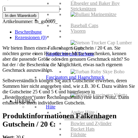
Elbsegler und Baker Boy
Falkenhagen
Strickmützen
Gutschein
In den Warenkorb
/
Caps
Artikelnummer:
fh_gs0005_
20
Baseball Caps
€
Visoren
Beschreibung
Menge
Rezensionen (0)
Wir bieten Ihnen einen Falkenhagen Gutschein / 20 € an. Sie
möchten gerne einen Hut oder eine Mütze verschenken, kennen
Kopftücher und Turbane
aber die passende Größe oder den genauen Geschmack nicht? So
hat der / die Beschenkte die Möglichkeit, etwas nach eigenem
Geschmack auszuwählen.
Fascinators und Haarschmuck
Selbstverständlich können Sie auch Gutscheine erwerben, deren
Summen hier nicht angegeben sind, wie z.B. 30 €. Dazu wählen Sie
die Gutscheine 25 € und 5 € und hinterlassen in
„Bestellnotizen“(unter Rechnungsdetails) eine kurze Notiz. Dann
HERREN
erhalten Sie Ihren individuellen Gutschein.
Hüte
Atelier Hüte /
Produktinformationen Falkenhagen
Sonderanfertigungen
Gutschein / 20 €:
Bowler und Zylinder
Bucket Hats
Filzhüte
Wert:
20 €