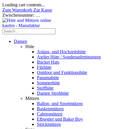
Loading cart contents...
Zum Warenkorb
Zur Kasse
Zwischensumme:
…
Damen
Hüte
Anlass- und Hochzeitshüte
Atelier Hüte / Sonderanfertigungen
Bucket Hats
Filzhüte
Outdoor und Funktionshüte
Panamahüte
Sommerhüte
Stoffhüte
Damen Strohhüte
Mützen
Ballon- und Sportmützen
Baskenmützen
Cabriomützen
Elbsegler und Baker Boy
Strickmützen