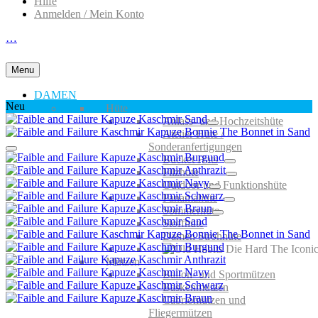
Hilfe
Anmelden / Mein Konto
…
Menu
DAMEN
Neu
Hüte
Anlass- und Hochzeitshüte
Atelier Hüte /
Sonderanfertigungen
Bucket Hats
Filzhüte
Outdoor und Funktionshüte
Panamahüte
Sommerhüte
Stoffhüte
Damen Strohhüte
Mützen
Ballon- und Sportmützen
Baskenmützen
Cabriomützen und
Fliegermützen