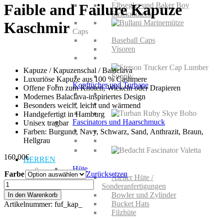
Elbsegler und Baker Boy
Faible and Failure Kapuze
Strickmützen
Kaschmir
Caps
Baseball Caps
Visoren
Kapuze / Kapuzenschal / Balaclava
Luxuriöse Kapuze aus 100 % Cashmere
Kopftücher und Turbane
Offene Form zum Knoten, Wickeln oder Drapieren
Modernes Balaclava-inspiriertes Design
Besonders weich, leicht und wärmend
Handgefertigt in Hamburg
Fascinators und Haarschmuck
Unisex tragbar
Farben: Burgund, Navy, Schwarz, Sand, Anthrazit, Braun,
Hellgrau
160,00
€
HERREN
Hüte
Farbe
Zurücksetzen
Atelier Hüte /
Faible
Sonderanfertigungen
and
Bowler und Zylinder
In den Warenkorb
Failure
Bucket Hats
Artikelnummer:
fuf_kap_
Kapuze
Filzhüte