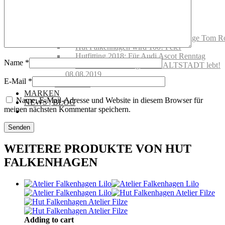
Schutz
Handelsvertretungen
Showroom mieten
Events @ Hut Falkenhagen
Hut Falkenhagen wird 100! Vernissage Tom R
Hut Falkenhagen wird 100! Feier
Hutfitting 2018: Für Audi Ascot Renntag
Name
*
Offizielle Eröffnung – DIE ALTSTADT lebt!
08.08.2019
E-Mail
*
Gutscheine
MARKEN
Name, E-Mail-Adresse und Website in diesem Browser für
NEWS | BLOG
meinen nächsten Kommentar speichern.
WEITERE PRODUKTE VON HUT
FALKENHAGEN
Adding to cart