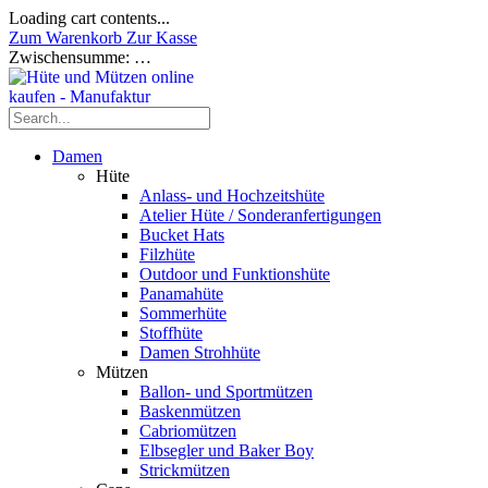
Loading cart contents...
Zum Warenkorb
Zur Kasse
Zwischensumme:
…
Damen
Hüte
Anlass- und Hochzeitshüte
Atelier Hüte / Sonderanfertigungen
Bucket Hats
Filzhüte
Outdoor und Funktionshüte
Panamahüte
Sommerhüte
Stoffhüte
Damen Strohhüte
Mützen
Ballon- und Sportmützen
Baskenmützen
Cabriomützen
Elbsegler und Baker Boy
Strickmützen