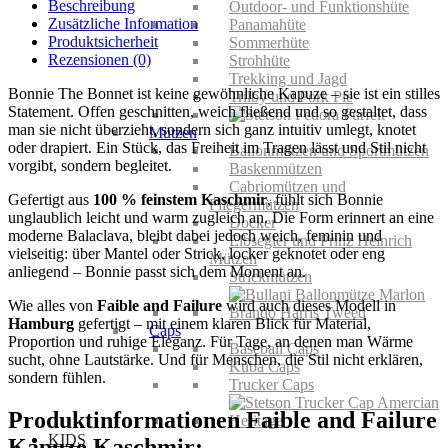
Kaschmir
Beschreibung
Outdoor- und Funktionshüte
Menge
Zusätzliche Information
Panamahüte
Produktsicherheit
Sommerhüte
Rezensionen (0)
Strohhüte
Trekking und Jagd
Bonnie The Bonnet ist keine gewöhnliche Kapuze – sie ist ein stilles
Trilby und Pork Pie
Statement. Offen geschnitten, weich fließend und so gestaltet, dass
man sie nicht überzieht, sondern sich ganz intuitiv umlegt, knotet
Mützen
oder drapiert. Ein Stück, das Freiheit im Tragen lässt und Stil nicht
Ballonmützen und Sportmützen
vorgibt, sondern begleitet.
Baskenmützen
Cabriomützen und
Gefertigt aus
100 % feinstem Kaschmir
, fühlt sich Bonnie
Fliegermützen
unglaublich leicht und warm zugleich an. Die Form erinnert an eine
Docker
moderne Balaclava, bleibt dabei jedoch weich, feminin und
Elbsegler und Prinz Heinrich
vielseitig: über Mantel oder Strick, locker geknotet oder eng
Mützen
anliegend – Bonnie passt sich dem Moment an.
Strickmützen
Wie alles von
Faible and Failure
wird auch dieses Modell in
Hamburg
gefertigt – mit einem klaren Blick für Material,
Caps
Proportion und ruhige Eleganz. Für Tage, an denen man Wärme
Baseball Caps
sucht, ohne Lautstärke. Und für Menschen, die Stil nicht erklären,
Kuba Caps
sondern fühlen.
Trucker Caps
Produktinformationen Faible and Failure
KIDS
Kapuze Kaschmir: