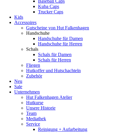
Baseball Caps
Kuba Caps
Trucker Caps
Kids
Accessoires
Gutscheine von Hut Falkenhagen
Handschuhe
Handschuhe für Damen
Handschuhe für Herren
Schals
Schals für Damen
Schals für Herren
Fliegen
Hutkoffer und Hutschachteln
Zubehör
Neu
Sale
Unternehmen
Hut Falkenhagen Atelier
Hutkurse
Unsere Historie
Team
Mediathek
Service
Reinigung + Aufarbeitung