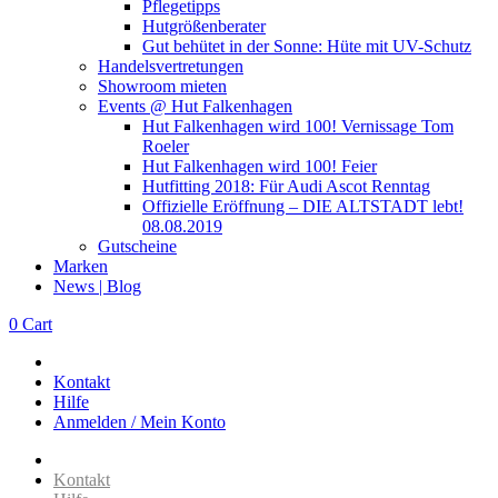
Pflegetipps
Hutgrößenberater
Gut behütet in der Sonne: Hüte mit UV-Schutz
Handelsvertretungen
Showroom mieten
Events @ Hut Falkenhagen
Hut Falkenhagen wird 100! Vernissage Tom
Roeler
Hut Falkenhagen wird 100! Feier
Hutfitting 2018: Für Audi Ascot Renntag
Offizielle Eröffnung – DIE ALTSTADT lebt!
08.08.2019
Gutscheine
Marken
News | Blog
0
Cart
Kontakt
Hilfe
Anmelden / Mein Konto
Kontakt