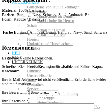
ACCESSOIRES
Gutscheine von Hut Falkenhagen
Material:
100% Cashmere
Handschuhe
Farben:
Burgund, Navy, Schwarz, Sand, Anthrazit, Braun
Handschuhe für Damen
Form:
Kapuze / Balaclava
Handschuhe für Herren
Schals
Schals für Damen
Farbe
Burgund, Anthrazit, Braun, Hellgrau, Navy, Sand, Schwarz
Schals für Herren
Fliegen
Hutkoffer und Hutschachteln
Rezensionen
Zubehör
NEU
SALE
Es gibt noch keine Rezensionen.
UNTERNEHMEN
Schreiben Sie die erste Rezension für „Faible and Failure Kapuze
Hut Falkenhagen Atelier
Kaschmir“
Hutkurse
Unsere Historie
Ihre E-Mail-Adresse wird nicht veröffentlicht.
Erforderliche Felder
Team
sind mit
*
markiert
Mediathek
Service
Ihre Bewertung
*
Reinigung + Aufarbeitung
Pflegetipps
Ihre Rezension
*
Hutgrößenberater
Gut behütet in der Sonne: Hüte mit UV-