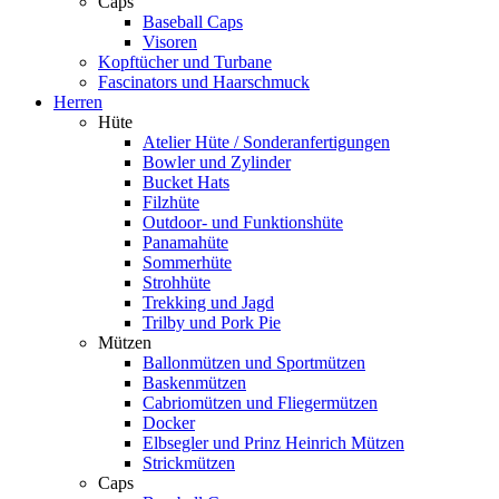
Caps
Baseball Caps
Visoren
Kopftücher und Turbane
Fascinators und Haarschmuck
Herren
Hüte
Atelier Hüte / Sonderanfertigungen
Bowler und Zylinder
Bucket Hats
Filzhüte
Outdoor- und Funktionshüte
Panamahüte
Sommerhüte
Strohhüte
Trekking und Jagd
Trilby und Pork Pie
Mützen
Ballonmützen und Sportmützen
Baskenmützen
Cabriomützen und Fliegermützen
Docker
Elbsegler und Prinz Heinrich Mützen
Strickmützen
Caps