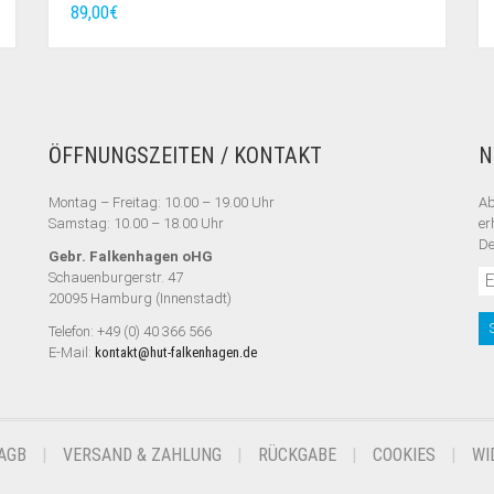
89,00
€
ÖFFNUNGSZEITEN / KONTAKT
N
Montag – Freitag: 10.00 – 19.00 Uhr
Ab
Samstag: 10.00 – 18.00 Uhr
er
De
Gebr. Falkenhagen oHG
Schauenburgerstr. 47
20095 Hamburg (Innenstadt)
Telefon: +49 (0) 40 366 566
E-Mail:
kontakt@hut-falkenhagen.de
AGB
VERSAND & ZAHLUNG
RÜCKGABE
COOKIES
WI