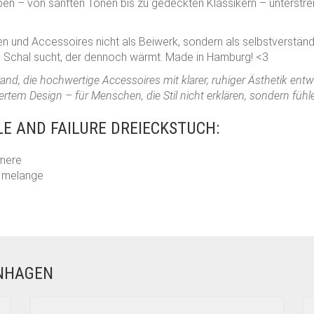
en – von sanften Tönen bis zu gedeckten Klassikern – unterstrei
zen und Accessoires nicht als Beiwerk, sondern als selbstverständl
n Schal sucht, der dennoch wärmt. Made in Hamburg! <3
and, die hochwertige Accessoires mit klarer, ruhiger Ästhetik entw
tem Design – für Menschen, die Stil nicht erklären, sondern fühl
E AND FAILURE DREIECKSTUCH:
mere
u melange
ENHAGEN