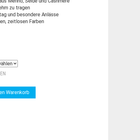
aus Merino, Seide und Cashmere
nehm zu tragen
lltag und besondere Anlässe
nen, zeitlosen Farben
ZEN
den Warenkorb