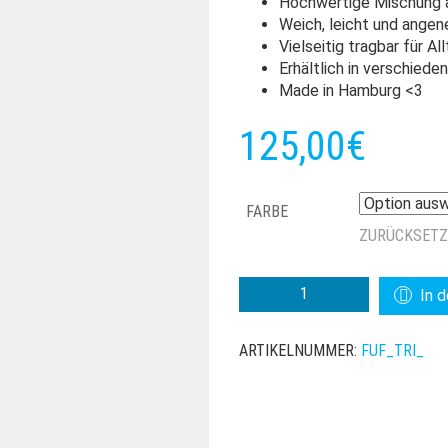
Hochwertige Mischung 
Weich, leicht und ange
Vielseitig tragbar für A
Erhältlich in verschiede
Made in Hamburg <3
125,00
€
FARBE
ZURÜCKSET
FAIBLE
In 
AND
FAILURE
ARTIKELNUMMER:
FUF_TRI_
DREIECKSTUCH
MENGE