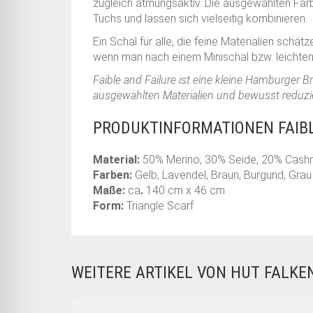
zugleich atmungsaktiv. Die ausgewählten Farb
Tuchs und lassen sich vielseitig kombinieren.
Ein Schal für alle, die feine Materialien schät
wenn man nach einem Minischal bzw. leichte
Faible and Failure ist eine kleine Hamburger Br
ausgewählten Materialien und bewusst reduzier
PRODUKTINFORMATIONEN FAIBL
Material:
50% Merino, 30% Seide, 20% Cash
Farben:
Gelb, Lavendel, Braun, Burgund, Gra
Maße:
ca
.
140 cm x 46 cm
Form:
Triangle Scarf
WEITERE ARTIKEL VON HUT FALK