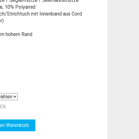
ütze / Seglermütze / Seemannsmütze
le, 10% Polyamid
ch/Strichtuch mit Innenband aus Cord
r)
 cm hohem Rand
ZEN
den Warenkorb