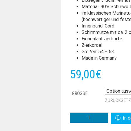
Elbsegler / Schifferm
Material: 90% Schurwol
im klassischen Marinetu
(hochwertiger und feste
Innenband: Cord
Schirmmütze mit ca. 2
Eichenlaubzierborte
Zierkordel
Größen: 54 – 63
Made in Germany
59,00
€
GRÖSSE
ZURÜCKSET
ELBSEGLER
In 
STRICHTUCH
MENGE