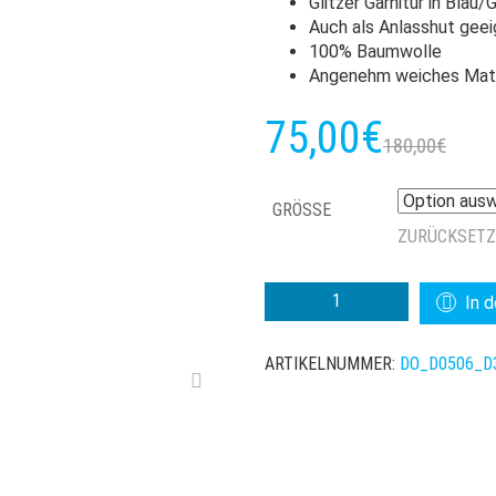
Glitzer Garnitur in Blau/
Auch als Anlasshut gee
100% Baumwolle
Angenehm weiches Mate
Ur
Ak
75,00
€
180,00
€
Pr
Pr
GRÖSSE
wa
ist
ZURÜCKSET
18
75
DORIA
In 
RANIERI
MENGE
ARTIKELNUMMER:
DO_D0506_D