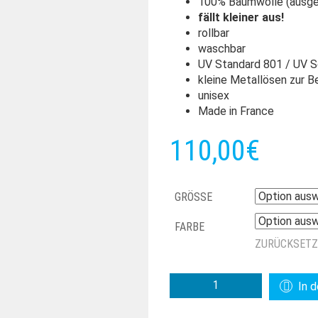
100% Baumwolle (ausg
fällt kleiner aus!
rollbar
waschbar
UV Standard 801 / UV S
kleine Metallösen zur B
unisex
Made in France
110,00
€
GRÖSSE
FARBE
ZURÜCKSET
CRAMBES
In 
BRISBANE
MENGE