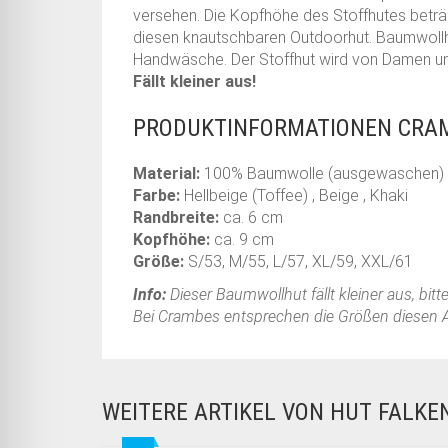
versehen. Die Kopfhöhe des Stoffhutes beträg
diesen knautschbaren Outdoorhut. Baumwollh
Handwäsche. Der Stoffhut wird von Damen und
Fällt kleiner aus!
PRODUKTINFORMATIONEN CRAM
Material:
100% Baumwolle (ausgewaschen)
Farbe:
Hellbeige (Toffee) , Beige , Khaki
Randbreite:
ca. 6 cm
Kopfhöhe:
ca. 9 cm
Größe:
S/53, M/55, L/57, XL/59, XXL/61
Info:
Dieser Baumwollhut fällt kleiner aus, bit
Bei Crambes entsprechen die Größen diesen 
WEITERE ARTIKEL VON HUT FALK