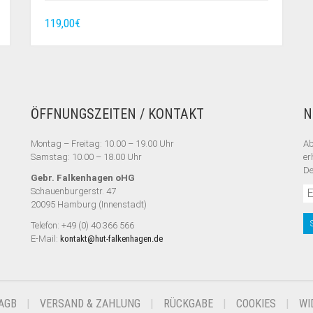
119,00
€
ÖFFNUNGSZEITEN / KONTAKT
N
Montag – Freitag: 10.00 – 19.00 Uhr
Ab
Samstag: 10.00 – 18.00 Uhr
er
De
Gebr. Falkenhagen oHG
Schauenburgerstr. 47
20095 Hamburg (Innenstadt)
Telefon: +49 (0) 40 366 566
E-Mail:
kontakt@hut-falkenhagen.de
AGB
VERSAND & ZAHLUNG
RÜCKGABE
COOKIES
WI