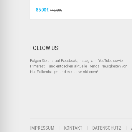
URSPRÜNGLICHER
AKTUELLER
85,00
€
145,00
€
PREIS
PREIS
WAR:
IST:
145,00€
85,00€.
FOLLOW US!
Folgen Sie uns auf Facebook, Instagram, YouTube sowie
Pinterest – und entdecken aktuelle Trends, Neuigkeiten von
Hut Falkenhagen und exklusive Aktionen!
IMPRESSUM
KONTAKT
DATENSCHUTZ