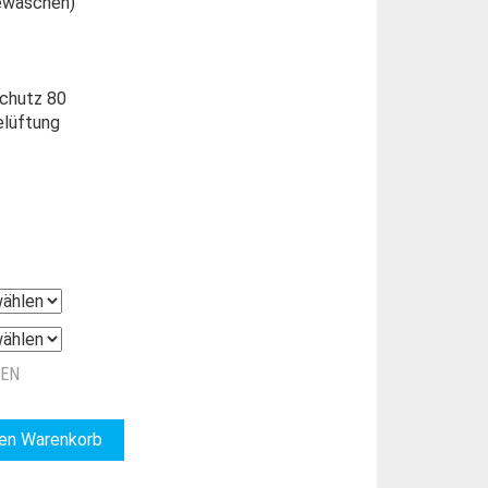
ewaschen)
chutz 80
elüftung
ZEN
den Warenkorb