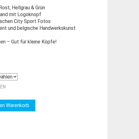
r
Rost, Hellgrau & Grün
band mit Logoknopf
ischen City Sport Fotos
ent und belgische Handwerkskunst
en – Gut für kleine Köpfe!
ZEN
den Warenkorb