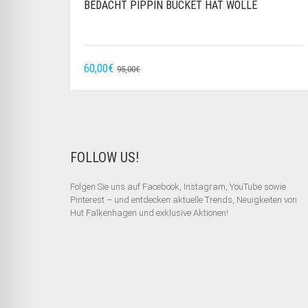
BEDACHT PIPPIN BUCKET HAT WOLLE
URSPRÜNGLICHER
AKTUELLER
60,00
€
95,00
€
PREIS
PREIS
WAR:
IST:
95,00€
60,00€.
FOLLOW US!
Folgen Sie uns auf Facebook, Instagram, YouTube sowie
Pinterest – und entdecken aktuelle Trends, Neuigkeiten von
Hut Falkenhagen und exklusive Aktionen!