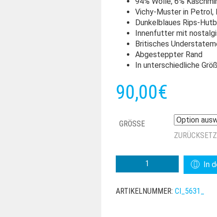
94% Wolle, 6% Kaschmi
Vichy-Muster in Petrol, 
Dunkelblaues Rips-Hut
Innenfutter mit nostalg
Britisches Understatem
Abgesteppter Rand
In unterschiedliche Größ
90,00
€
GRÖSSE
ZURÜCKSET
CITY
In 
SPORT
TRILBY
ARTIKELNUMMER:
CI_5631_
WOLLE
KASCHMIR
MENGE