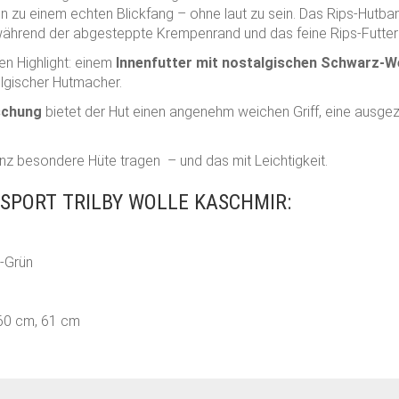
n zu einem echten Blickfang – ohne laut zu sein. Das Rips-Hutba
, während der abgesteppte Krempenrand und das feine Rips-Futter
en Highlight: einem
Innenfutter mit nostalgischen Schwarz-W
elgischer Hutmacher.
schung
bietet der Hut einen angenehm weichen Griff, eine aus
 ganz besondere Hüte tragen – und das mit Leichtigkeit.
SPORT TRILBY WOLLE KASCHMIR:
t-Grün
 60 cm, 61 cm