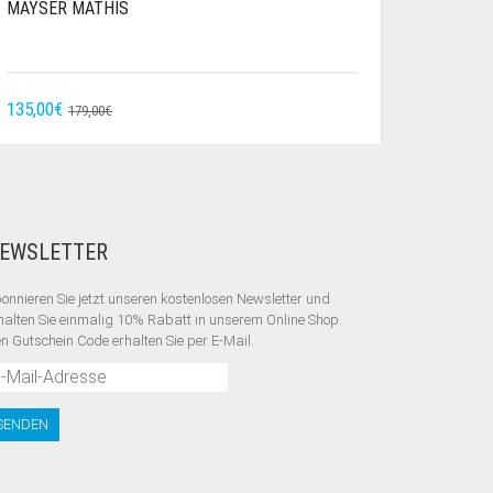
MAYSER MATHIS
URSPRÜNGLICHER
AKTUELLER
135,00
€
179,00
€
PREIS
PREIS
WAR:
IST:
179,00€
135,00€.
EWSLETTER
onnieren Sie jetzt unseren kostenlosen Newsletter und
halten Sie einmalig 10% Rabatt
in unserem Online Shop.
n Gutschein Code erhalten Sie per E-Mail.