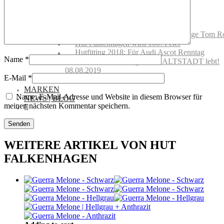
Handelsvertretungen
Showroom mieten
Events @ Hut Falkenhagen
Hut Falkenhagen wird 100! Vernissage Tom R
Hut Falkenhagen wird 100! Feier
Hutfitting 2018: Für Audi Ascot Renntag
Name
*
Offizielle Eröffnung – DIE ALTSTADT lebt!
08.08.2019
E-Mail
*
Gutscheine
MARKEN
Name, E-Mail-Adresse und Website in diesem Browser für
NEWS | BLOG
meinen nächsten Kommentar speichern.
WEITERE ARTIKEL VON HUT
FALKENHAGEN