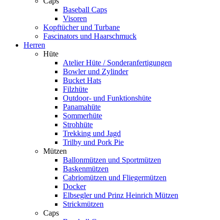
Caps
Baseball Caps
Visoren
Kopftücher und Turbane
Fascinators und Haarschmuck
Herren
Hüte
Atelier Hüte / Sonderanfertigungen
Bowler und Zylinder
Bucket Hats
Filzhüte
Outdoor- und Funktionshüte
Panamahüte
Sommerhüte
Strohhüte
Trekking und Jagd
Trilby und Pork Pie
Mützen
Ballonmützen und Sportmützen
Baskenmützen
Cabriomützen und Fliegermützen
Docker
Elbsegler und Prinz Heinrich Mützen
Strickmützen
Caps