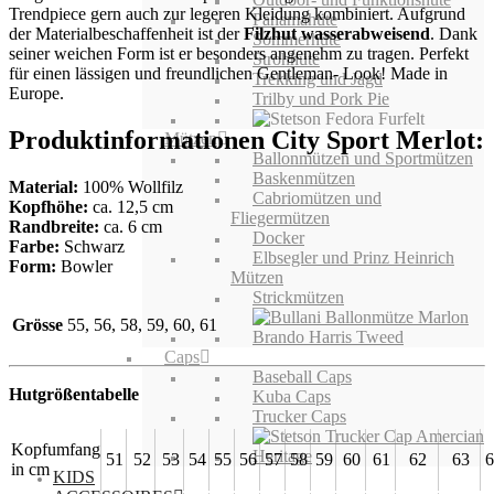
Trendpiece gern auch zur legeren Kleidung kombiniert. Aufgrund
Panamahüte
der Materialbeschaffenheit ist der
Filzhut
wasserabweisend
. Dank
Sommerhüte
seiner weichen Form ist er besonders angenehm zu tragen. Perfekt
Strohhüte
für einen lässigen und freundlichen Gentleman- Look! Made in
Trekking und Jagd
Europe.
Trilby und Pork Pie
Produktinformationen City Sport Merlot:
Mützen
Ballonmützen und Sportmützen
Baskenmützen
Material:
100% Wollfilz
Cabriomützen und
Kopfhöhe:
ca. 12,5 cm
Fliegermützen
Randbreite:
ca. 6 cm
Docker
Farbe:
Schwarz
Elbsegler und Prinz Heinrich
Form:
Bowler
Mützen
Strickmützen
Grösse
55, 56, 58, 59, 60, 61
Caps
Baseball Caps
Hutgrößentabelle
Kuba Caps
Trucker Caps
Kopfumfang
51
52
53
54
55
56
57
58
59
60
61
62
63
6
in cm
KIDS