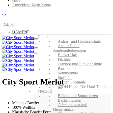
Hilfe
Anmelden / Mein Konto
…
Menu
DAMEN
Hüte
Anlass- und Hochzeitshüte
Atelier Hüte /
Sonderanfertigungen
Bucket Hats
Filzhüte
Outdoor und Funktionshüte
Panamahüte
Sommerhüte
Stoffhüte
City Sport Merlot
Damen Strohhüte
Mützen
Ballon- und Sportmützen
Baskenmützen
Melone / Bowler
Cabriomützen und
100% Wollfilz
Fliegermützen
Klassische Bowler Form