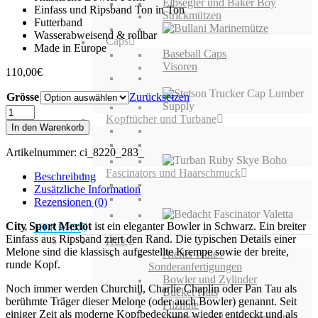
Elbsegler und Baker Boy
Einfass und Ripsband Ton in Ton
Strickmützen
Futterband
Wasserabweisend & rollbar
Caps
Made in Europe
Baseball Caps
Visoren
110,00
€
Grösse
Zurücksetzen
City
Kopftücher und Turbane
Sport
In den Warenkorb
Merlot
Menge
Artikelnummer:
ci_8220_283_
Fascinators und Haarschmuck
Beschreibung
Zusätzliche Information
Rezensionen (0)
City Sport Merlot
ist ein eleganter Bowler in Schwarz. Ein breiter
HERREN
Einfass aus Ripsband ziert den Rand. Die typischen Details einer
Hüte
Melone sind die klassisch aufgestellte Krempe sowie der breite,
Atelier Hüte /
runde Kopf.
Sonderanfertigungen
Bowler und Zylinder
Noch immer werden Churchill, Charlie Chaplin oder Pan Tau als
Bucket Hats
berühmte Träger dieser Melone (oder auch Bowler) genannt. Seit
Filzhüte
einiger Zeit als moderne Kopfbedeckung wieder entdeckt und als
Outdoor- und Funktionshüte