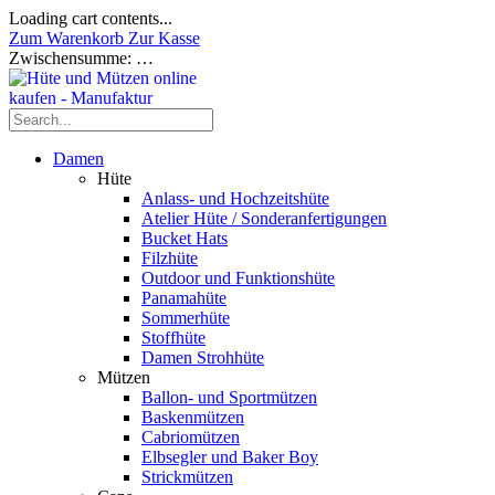
Loading cart contents...
Zum Warenkorb
Zur Kasse
Zwischensumme:
…
Damen
Hüte
Anlass- und Hochzeitshüte
Atelier Hüte / Sonderanfertigungen
Bucket Hats
Filzhüte
Outdoor und Funktionshüte
Panamahüte
Sommerhüte
Stoffhüte
Damen Strohhüte
Mützen
Ballon- und Sportmützen
Baskenmützen
Cabriomützen
Elbsegler und Baker Boy
Strickmützen