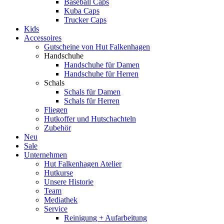
Baseball Caps
Kuba Caps
Trucker Caps
Kids
Accessoires
Gutscheine von Hut Falkenhagen
Handschuhe
Handschuhe für Damen
Handschuhe für Herren
Schals
Schals für Damen
Schals für Herren
Fliegen
Hutkoffer und Hutschachteln
Zubehör
Neu
Sale
Unternehmen
Hut Falkenhagen Atelier
Hutkurse
Unsere Historie
Team
Mediathek
Service
Reinigung + Aufarbeitung