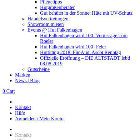
Pflegetipps
Hutgrößenberater
Gut behütet in der Sonne: Hüte mit UV-Schutz
Handelsvertretungen
Showroom mieten
Events @ Hut Falkenhagen
Hut Falkenhagen wird 100! Vernissage Tom
Roeler
Hut Falkenhagen wird 100! Feier
Hutfitting 2018: Für Audi Ascot Renntag
Offizielle Eröffnung – DIE ALTSTADT lebt!
08.08.2019
Gutscheine
Marken
News | Blog
0
Cart
Kontakt
Hilfe
Anmelden / Mein Konto
Kontakt