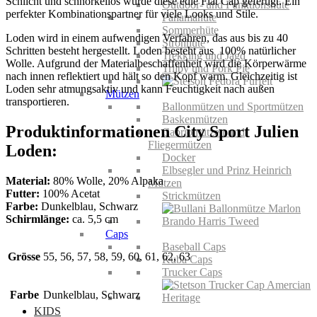
Schlicht und schnörkellos wurde diese edle Flat Cap gefertigt. Ein
Outdoor- und Funktionshüte
perfekter Kombinationspartner für viele Looks und Stile.
Panamahüte
Sommerhüte
Loden wird in einem aufwendigen Verfahren, das aus bis zu 40
Strohhüte
Schritten besteht hergestellt. Loden besteht aus 100% natürlicher
Trekking und Jagd
Wolle. Aufgrund der Materialbeschaffenheit wird die Körperwärme
Trilby und Pork Pie
nach innen reflektiert und hält so den Kopf warm. Gleichzeitig ist
Loden sehr atmungsaktiv und kann Feuchtigkeit nach außen
Mützen
transportieren.
Ballonmützen und Sportmützen
Baskenmützen
Produktinformationen City Sport Julien
Cabriomützen und
Fliegermützen
Loden:
Docker
Elbsegler und Prinz Heinrich
Material:
80% Wolle, 20% Alpaka
Mützen
Futter:
100% Acetat
Strickmützen
Farbe:
Dunkelblau, Schwarz
Schirmlänge:
ca. 5,5 cm
Caps
Baseball Caps
Grösse
55, 56, 57, 58, 59, 60, 61, 62, 63
Kuba Caps
Trucker Caps
Farbe
Dunkelblau, Schwarz
KIDS