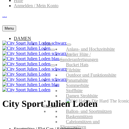
Hilfe
Anmelden / Mein Konto
…
Menu
DAMEN
Hüte
Anlass- und Hochzeitshüte
Atelier Hüte /
Sonderanfertigungen
Bucket Hats
Filzhüte
Outdoor und Funktionshüte
Panamahüte
Sommerhüte
Stoffhüte
Damen Strohhüte
City Sport Julien Loden
Mützen
Ballon- und Sportmützen
Baskenmützen
Cabriomützen und
Fliegermützen
Sportmütze / Flat Cap / Schirmmütze