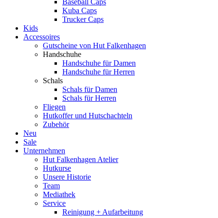
Baseball Caps
Kuba Caps
Trucker Caps
Kids
Accessoires
Gutscheine von Hut Falkenhagen
Handschuhe
Handschuhe für Damen
Handschuhe für Herren
Schals
Schals für Damen
Schals für Herren
Fliegen
Hutkoffer und Hutschachteln
Zubehör
Neu
Sale
Unternehmen
Hut Falkenhagen Atelier
Hutkurse
Unsere Historie
Team
Mediathek
Service
Reinigung + Aufarbeitung