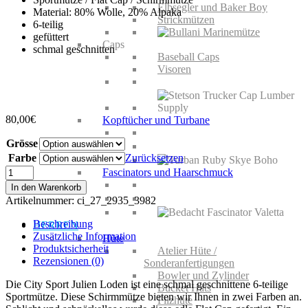
Elbsegler und Baker Boy
Material: 80% Wolle, 20% Alpaka
Strickmützen
6-teilig
gefüttert
Caps
schmal geschnitten
Baseball Caps
Visoren
80,00
€
Kopftücher und Turbane
Grösse
Farbe
Zurücksetzen
City
Fascinators und Haarschmuck
Sport
In den Warenkorb
Julien
Artikelnummer:
ci_27_2935_3982
Loden
Menge
Beschreibung
HERREN
Zusätzliche Information
Hüte
Produktsicherheit
Atelier Hüte /
Rezensionen (0)
Sonderanfertigungen
Bowler und Zylinder
Die City Sport Julien Loden ist eine schmal geschnittene 6-teilige
Bucket Hats
Sportmütze. Diese Schirmmütze bieten wir Ihnen in zwei Farben an.
Filzhüte