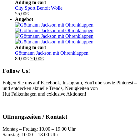
war:
ist:
Adding to cart
85,00€
65,00€.
City Sport Benoit Wolle
55,00
€
Angebot
Adding to cart
Göttmann Jackson mit Ohrenklappen
Ursprünglicher
Aktueller
89,00
€
70,00
€
Preis
Preis
war:
ist:
Follow Us!
89,00€
70,00€.
Folgen Sie uns auf Facebook, Instagram, YouTube sowie Pinterest –
und entdecken aktuelle Trends, Neuigkeiten von
Hut Falkenhagen und exklusive Aktionen!
Öffnungszeiten / Kontakt
Montag – Freitag: 10.00 – 19.00 Uhr
Samstag: 10.00 – 18.00 Uhr