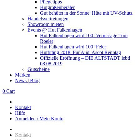
Pflegetipps
Hutgrößenberater
Gut behütet in der Sonne: Hüte mit UV-Schutz
Handelsvertretungen
Showroom mieten
Events @ Hut Falkenhagen
Hut Falkenhagen wird 100! Vernissage Tom
Roeler
Hut Falkenhagen wird 100! Feier
Hutfitting 2018: Für Audi Ascot Renntag
Offizielle Eröffnung – DIE ALTSTADT lebt!
08.08.2019
Gutscheine
Marken
News | Blog
0
Cart
Kontakt
Hilfe
Anmelden / Mein Konto
Kontakt