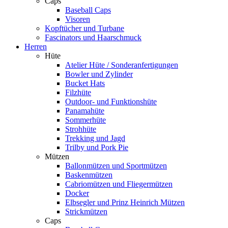
Caps
Baseball Caps
Visoren
Kopftücher und Turbane
Fascinators und Haarschmuck
Herren
Hüte
Atelier Hüte / Sonderanfertigungen
Bowler und Zylinder
Bucket Hats
Filzhüte
Outdoor- und Funktionshüte
Panamahüte
Sommerhüte
Strohhüte
Trekking und Jagd
Trilby und Pork Pie
Mützen
Ballonmützen und Sportmützen
Baskenmützen
Cabriomützen und Fliegermützen
Docker
Elbsegler und Prinz Heinrich Mützen
Strickmützen
Caps