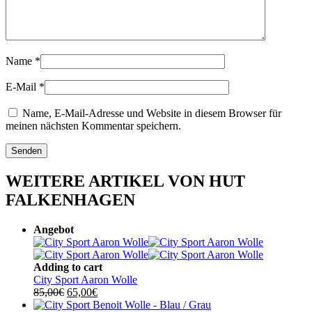
Name
*
E-Mail
*
Name, E-Mail-Adresse und Website in diesem Browser für
meinen nächsten Kommentar speichern.
WEITERE ARTIKEL VON HUT
FALKENHAGEN
Angebot
Adding to cart
City Sport Aaron Wolle
Ursprünglicher
Aktueller
85,00
€
65,00
€
Preis
Preis