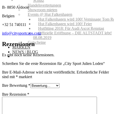
Schutz
Handelsvertretungen
B- 8850 Ardooie
Showroom mieten
Events @ Hut Falkenhagen
Belgien
Hut Falkenhagen wird 100! Vernissage Tom R
Hut Falkenhagen wird 100! Feier
+32 51 740111
Hutfitting 2018: Für Audi Ascot Renntag
Offizielle Eröffnung – DIE ALTSTADT lebt!
info@citysportcaps.com
08.08.2019
Gutscheine
Rezensionen
MARKEN
NEWS | BLOG
Es gibt noch keine Rezensionen.
Schreiben Sie die erste Rezension für „City Sport Julien Loden“
Ihre E-Mail-Adresse wird nicht veröffentlicht.
Erforderliche Felder
sind mit
*
markiert
Ihre Bewertung
*
Ihre Rezension
*