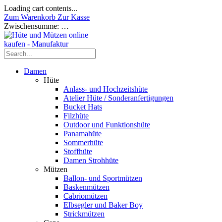
Loading cart contents...
Zum Warenkorb
Zur Kasse
Zwischensumme:
…
Damen
Hüte
Anlass- und Hochzeitshüte
Atelier Hüte / Sonderanfertigungen
Bucket Hats
Filzhüte
Outdoor und Funktionshüte
Panamahüte
Sommerhüte
Stoffhüte
Damen Strohhüte
Mützen
Ballon- und Sportmützen
Baskenmützen
Cabriomützen
Elbsegler und Baker Boy
Strickmützen