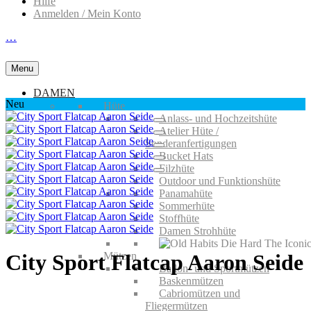
Hilfe
Anmelden / Mein Konto
…
Menu
DAMEN
Neu
Hüte
Anlass- und Hochzeitshüte
Atelier Hüte /
Sonderanfertigungen
Bucket Hats
Filzhüte
Outdoor und Funktionshüte
Panamahüte
Sommerhüte
Stoffhüte
Damen Strohhüte
Mützen
City Sport Flatcap Aaron Seide
Ballon- und Sportmützen
Baskenmützen
Cabriomützen und
Fliegermützen