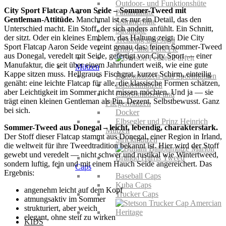
Outdoor- und Funktionshüte
City Sport Flatcap Aaron Seide – Sommer-Tweed mit
Panamahüte
Gentleman-Attitüde.
Manchmal ist es nur ein Detail, das den
Sommerhüte
Unterschied macht. Ein Stoff, der sich anders anfühlt. Ein Schnitt,
Strohhüte
der sitzt. Oder ein kleines Emblem, das Haltung zeigt. Die City
Trekking und Jagd
Sport Flatcap Aaron Seide vereint genau das: feinen Sommer-Tweed
Trilby und Pork Pie
aus
Donegal
, veredelt mit Seide, gefertigt von
City Sport
— einer
Manufaktur, die seit über einem Jahrhundert weiß, wie eine gute
Mützen
Kappe sitzen muss. Hellgraues Fischgrat, kurzer Schirm, einteilig
Ballonmützen und Sportmützen
genäht: eine leichte Flatcap für alle, die klassische Formen schätzen,
Baskenmützen
aber Leichtigkeit im Sommer nicht missen möchten. Und ja — sie
Cabriomützen und
trägt einen kleinen Gentleman als Pin. Dezent. Selbstbewusst. Ganz
Fliegermützen
bei sich.
Docker
Elbsegler und Prinz Heinrich
Sommer-Tweed aus Donegal – leicht, lebendig, charakterstark.
Mützen
Der Stoff dieser Flatcap stammt aus Donegal, einer Region in Irland,
Strickmützen
die weltweit für ihre Tweedtradition bekannt ist. Hier wird der Stoff
gewebt und veredelt — nicht schwer und rustikal wie Wintertweed,
sondern luftig, fein und mit einem Hauch Seide angereichert. Das
Caps
Ergebnis:
Baseball Caps
Kuba Caps
angenehm leicht auf dem Kopf
Trucker Caps
atmungsaktiv im Sommer
strukturiert, aber weich
elegant, ohne steif zu wirken
KIDS