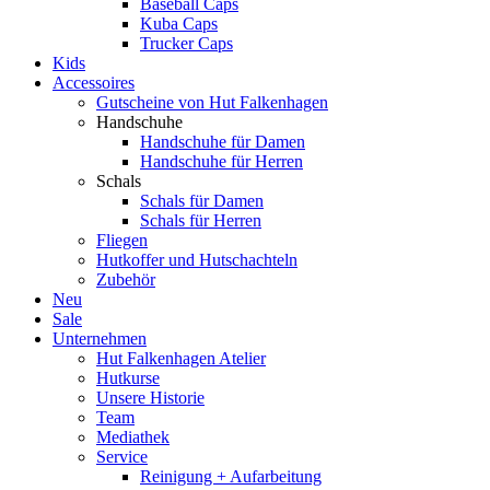
Baseball Caps
Kuba Caps
Trucker Caps
Kids
Accessoires
Gutscheine von Hut Falkenhagen
Handschuhe
Handschuhe für Damen
Handschuhe für Herren
Schals
Schals für Damen
Schals für Herren
Fliegen
Hutkoffer und Hutschachteln
Zubehör
Neu
Sale
Unternehmen
Hut Falkenhagen Atelier
Hutkurse
Unsere Historie
Team
Mediathek
Service
Reinigung + Aufarbeitung