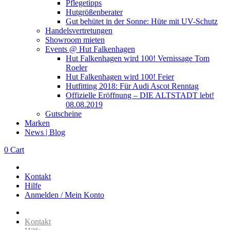
Pflegetipps
Hutgrößenberater
Gut behütet in der Sonne: Hüte mit UV-Schutz
Handelsvertretungen
Showroom mieten
Events @ Hut Falkenhagen
Hut Falkenhagen wird 100! Vernissage Tom
Roeler
Hut Falkenhagen wird 100! Feier
Hutfitting 2018: Für Audi Ascot Renntag
Offizielle Eröffnung – DIE ALTSTADT lebt!
08.08.2019
Gutscheine
Marken
News | Blog
0
Cart
Kontakt
Hilfe
Anmelden / Mein Konto
Kontakt