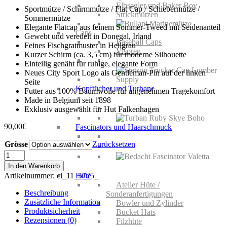
Elbsegler und Baker Boy
Sportmütze / Schirmmütze / Flat Cap / Schiebermütze /
Strickmützen
Sommermütze
Elegante Flatcap aus feinem Sommer-Tweed mit Seidenanteil
Caps
Gewebt und veredelt in Donegal, Irland
Baseball Caps
Feines Fischgratmuster in Hellgrau
Visoren
Kurzer Schirm (ca. 3,5 cm) für moderne Silhouette
Einteilig genäht für ruhige, elegante Form
Neues City Sport Logo als Gentleman-Pin auf der linken
Seite
Kopftücher und Turbane
Futter aus 100% Baumwolle für angenehmen Tragekomfort
Made in Belgium seit 1898
Exklusiv ausgewählt für Hut Falkenhagen
90,00
€
Fascinators und Haarschmuck
Grösse
Zurücksetzen
City
Sport
HERREN
In den Warenkorb
Flatcap
Artikelnummer:
ci_11_5725_
Hüte
Aaron
Atelier Hüte /
Seide
Beschreibung
Sonderanfertigungen
Menge
Zusätzliche Information
Bowler und Zylinder
Produktsicherheit
Bucket Hats
Rezensionen (0)
Filzhüte