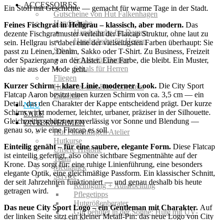
ACCESSOIRES
Ein Stoff mit Geschichte — gemacht für warme Tage in der Stadt.
Gutscheine von Hut Falkenhagen
Handschuhe
Feines Fischgrat in Hellgrau – klassisch, aber modern.
Das
Handschuhe für Damen
dezente Fischgratmuster verleiht der Flatcap Struktur, ohne laut zu
Handschuhe für Herren
sein. Hellgrau ist dabei eine der vielseitigsten Farben überhaupt: Sie
Schals
passt zu Leinen, Denim, Sakko oder T-Shirt. Zu Business, Freizeit
Schals für Damen
oder Spaziergang an der Alster. Eine Farbe, die bleibt. Ein Muster,
Schals für Herren
das nie aus der Mode geht.
Fliegen
Kurzer Schirm – klare Linie, moderner Look.
Die City Sport
Hutkoffer und Hutschachteln
Flatcap Aaron besitzt einen kurzen Schirm von ca. 3,5 cm — ein
Zubehör
Detail, das den Charakter der Kappe entscheidend prägt. Der kurze
NEU
Schirm wirkt moderner, leichter, urbaner, präziser in der Silhouette.
SALE
Gleichzeitig schützt er zuverlässig vor Sonne und Blendung —
UNTERNEHMEN
genau so, wie eine Flatcap es soll.
Hut Falkenhagen Atelier
Hutkurse
Einteilig genäht – für eine saubere, elegante Form.
Diese Flatcap
Unsere Historie
ist einteilig gefertigt, also ohne sichtbare Segmentnähte auf der
Team
Krone. Das sorgt für: eine ruhige Linienführung, eine besonders
Mediathek
elegante Optik, eine gleichmäßige Passform. Ein klassischer Schnitt,
Service
der seit Jahrzehnten funktioniert — und genau deshalb bis heute
Reinigung + Aufarbeitung
getragen wird.
Pflegetipps
Hutgrößenberater
Das neue City Sport Logo – ein Gentleman mit Charakter.
Auf
Gut behütet in der Sonne: Hüte mit UV-
der linken Seite sitzt ein kleiner Metall-Pin: das neue Logo von City