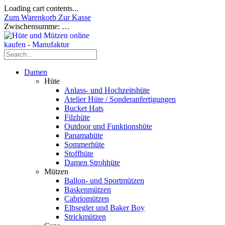
Loading cart contents...
Zum Warenkorb
Zur Kasse
Zwischensumme:
…
Damen
Hüte
Anlass- und Hochzeitshüte
Atelier Hüte / Sonderanfertigungen
Bucket Hats
Filzhüte
Outdoor und Funktionshüte
Panamahüte
Sommerhüte
Stoffhüte
Damen Strohhüte
Mützen
Ballon- und Sportmützen
Baskenmützen
Cabriomützen
Elbsegler und Baker Boy
Strickmützen