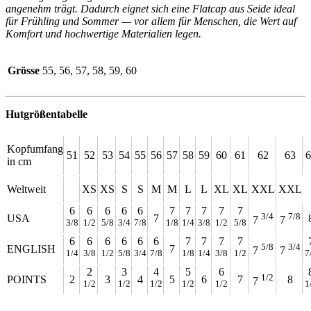
angenehm trägt. Dadurch eignet sich eine Flatcap aus Seide ideal
für Frühling und Sommer — vor allem für Menschen, die Wert auf
Komfort und hochwertige Materialien legen.
Grösse
55, 56, 57, 58, 59, 60
Hutgrößentabelle
Kopfumfang
51
52
53
54
55
56
57
58
59
60
61
62
63
6
in cm
Weltweit
XS
XS
S
S
M
M
L
L
XL
XL
XXL
XXL
6
6
6
6
6
7
7
7
7
7
3/4
7/8
USA
7
7
7
3/8
1/2
5/8
3/4
7/8
1/8
1/4
3/8
1/2
5/8
6
6
6
6
6
6
7
7
7
7
5/8
3/4
ENGLISH
7
7
7
1/4
3/8
1/2
5/8
3/4
7/8
1/8
1/4
3/8
1/2
7
2
3
4
5
6
1/2
POINTS
2
3
4
5
6
7
8
7
1/2
1/2
1/2
1/2
1/2
1