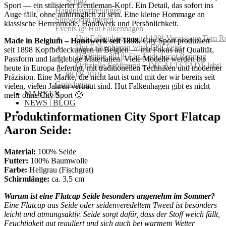
Schutz
Sport — ein stilisierter Gentleman-Kopf. Ein Detail, das sofort ins
Handelsvertretungen
Auge fällt, ohne aufdringlich zu sein. Eine kleine Hommage an
Showroom mieten
klassische Herrenmode, Handwerk und Persönlichkeit.
Events @ Hut Falkenhagen
Hut Falkenhagen wird 100! Vernissage Tom R
Made in Belgium – Handwerk seit 1898.
City Sport produziert
Hut Falkenhagen wird 100! Feier
seit 1898 Kopfbedeckungen in Belgien — mit Fokus auf Qualität,
Hutfitting 2018: Für Audi Ascot Renntag
Passform und langlebige Materialien. Viele Modelle werden bis
Offizielle Eröffnung – DIE ALTSTADT lebt!
heute in Europa gefertigt, mit traditionellen Techniken und moderner
08.08.2019
Präzision. Eine Marke, die nicht laut ist und mit der wir bereits seit
Gutscheine
vielen, vielen Jahren vertraut sind. Hut Falkenhagen gibt es nicht
MARKEN
mehr ohne City Sport 🙂
NEWS | BLOG
Produktinformationen City Sport Flatcap
Aaron Seide:
Material:
100% Seide
Futter:
100% Baumwolle
Farbe:
Hellgrau (Fischgrat)
Schirmlänge:
ca. 3,5 cm
Warum ist eine Flatcap Seide besonders angenehm im Sommer?
Eine Flatcap aus Seide oder seidenveredeltem Tweed ist besonders
leicht und atmungsaktiv. Seide sorgt dafür, dass der Stoff weich fällt,
Feuchtigkeit gut reguliert und sich auch bei warmem Wetter