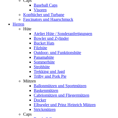
Caps
Baseball Caps
Visoren
Kopftücher und Turbane
Fascinators und Haarschmuck
Herren
Hüte
Atelier Hüte / Sonderanfertigungen
Bowler und Zylinder
Bucket Hats
Filzhüte
Outdoor- und Funktionshüte
Panamahüte
Sommerhüte
Strohhüte
Trekking und Jagd
Trilby und Pork Pie
Mützen
Ballonmützen und Sportmützen
Baskenmützen
Cabriomützen und Fliegermützen
Docker
Elbsegler und Prinz Heinrich Mützen
Strickmützen
Caps