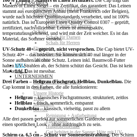
100% Leinen – Masters of Linen zertifiziert.
Die Cap trägt das
ACCESSOIRES
Masters of Linen Siegel – ein Zertifikat, das garantiert: Das Leinen
Gutscheine von Hut Falkenhagen
stammt aus europäischem Anbau (meist Frankreich oder Belgien),
Handschuhe
wurde nach höchsten Qualitätsstandards verarbeitet, und ist 100%
Handschuhe für Damen
natürlich. Das ist European Linen Quality Control 0307 – geprüft,
Handschuhe für Herren
zertifiziert, nachvollziehbar. Leinen ist atmungsaktiv,
Schals
temperaturausgleichend, und wird mit der Zeit weicher. Es ist das
Schals für Damen
Material, das Sommer versteht.
Schals für Herren
Fliegen
UV-Schutz 40+ – geprüft, nicht versprochen.
Die Cap bietet UV-
Hutkoffer und Hutschachteln
Schutz 40+ – das bedeutet: Sie können sich 40 mal länger in der
Zubehör
Sonne aufhalten als ohne Schutz. Leinen inkl. Baumwoll-Futter
NEU
halten UV-Strahlen ab, der Schirm schützt das Gesicht. Das ist kein
SALE
Marketing. Das ist messbar.
UNTERNEHMEN
Drei Farben – Hellgrau (Fischgrat), Hellblau, Dunkelblau.
Die
Hut Falkenhagen Atelier
Cap kommt in drei Farben, die alle funktionieren:
Hutkurse
Unsere Historie
Hellgrau
– klassisches Fischgratmuster, strukturiert, zeitlos
Team
Hellblau
– frisch, sommerlich, entspannt
Mediathek
Dunkelblau
– klassisch, vielseitig, passt zu allem
Service
Reinigung + Aufarbeitung
Alle drei passen perfekt zur sommerlichen Garderobe und geben
Pflegetipps
einen sportlichen Look – ohne aufdringlich zu sein.
Hutgrößenberater
Gut behütet in der Sonne: Hüte mit UV-
Schirm ca. 6,5 cm – Schutz vor Sonneneinstrahlung.
Der Schirm