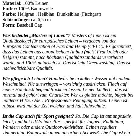
Material:
100% Leinen
Futter:
100% Baumwolle
Farbe:
Hellgrau , Hellblau, Dunkelblau (Fischgrat)
Schirmlänge:
ca. 6,5 cm
Form:
Baseball Cap
Was bedeutet „Masters of Linen“?
Masters of Linen ist ein
Qualitätssiegel für europäisches Leinen – vergeben von der
European Confederation of Flax and Hemp (CELC). Es garantiert,
dass das Leinen aus europäischem Anbau (meist Frankreich oder
Belgien) stammt, nach höchsten Qualitätsstandards verarbeitet
wurde, und 100% natürlich ist. Das ist kein Greenwashing. Das ist
nachvollziehbare Qualität.
Wie pflege ich Leinen?
Handwäsche in kaltem Wasser mit mildem
Waschmittel. Nie auswringen – vorsichtig ausdrücken. Flach auf
einem Handtuch liegend trocknen lassen. Leinen knittert – das ist
normal und gehört zum Charakter. Wer es glatter möchte, bügelt bei
mittlerer Hitze. Oder: Professionelle Reinigung nutzen. Leinen ist
robust, wird mit der Zeit weicher, und hält Jahrzehnte.
Ist die Cap auch für Sport geeignet?
Ja. Die Cap ist atmungsaktiv,
leicht, und hat UV-Schutz 40+ – perfekt für Joggen, Radfahren,
Wandern oder andere Outdoor-Aktivitäten. Leinen reguliert
Temperatur, Baumwolle innen absorbiert Schweiß. Die Cap ist ein