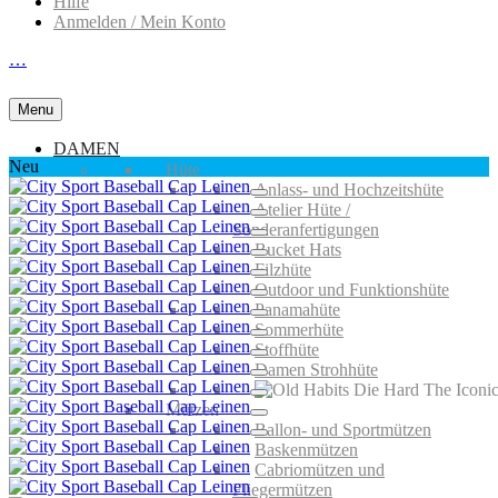
Hilfe
Anmelden / Mein Konto
…
Menu
DAMEN
Neu
Hüte
Anlass- und Hochzeitshüte
Atelier Hüte /
Sonderanfertigungen
Bucket Hats
Filzhüte
Outdoor und Funktionshüte
Panamahüte
Sommerhüte
Stoffhüte
Damen Strohhüte
Mützen
Ballon- und Sportmützen
Baskenmützen
Cabriomützen und
Fliegermützen