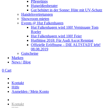
Pflegetipps
Hutgrößenberater
Gut behütet in der Sonne: Hüte mit UV-Schutz
Handelsvertretungen
Showroom mieten
Events @ Hut Falkenhagen
Hut Falkenhagen wird 100! Vernissage Tom
Roeler
Hut Falkenhagen wird 100! Feier
Hutfitting 2018: Für Audi Ascot Renntag
Offizielle Eröffnung – DIE ALTSTADT lebt!
08.08.2019
Gutscheine
Marken
News | Blog
0
Cart
Kontakt
Hilfe
Anmelden / Mein Konto
Kontakt