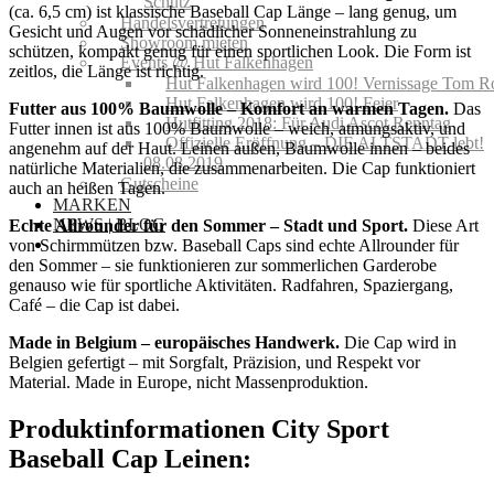
Schutz
(ca. 6,5 cm) ist klassische Baseball Cap Länge – lang genug, um
Handelsvertretungen
Gesicht und Augen vor schädlicher Sonneneinstrahlung zu
Showroom mieten
schützen, kompakt genug für einen sportlichen Look. Die Form ist
Events @ Hut Falkenhagen
zeitlos, die Länge ist richtig.
Hut Falkenhagen wird 100! Vernissage Tom R
Hut Falkenhagen wird 100! Feier
Futter aus 100% Baumwolle – Komfort an warmen Tagen.
Das
Hutfitting 2018: Für Audi Ascot Renntag
Futter innen ist aus 100% Baumwolle – weich, atmungsaktiv, und
Offizielle Eröffnung – DIE ALTSTADT lebt!
angenehm auf der Haut. Leinen außen, Baumwolle innen – beides
08.08.2019
natürliche Materialien, die zusammenarbeiten. Die Cap funktioniert
Gutscheine
auch an heißen Tagen.
MARKEN
NEWS | BLOG
Echte Allrounder für den Sommer – Stadt und Sport.
Diese Art
von Schirmmützen bzw. Baseball Caps sind echte Allrounder für
den Sommer – sie funktionieren zur sommerlichen Garderobe
genauso wie für sportliche Aktivitäten. Radfahren, Spaziergang,
Café – die Cap ist dabei.
Made in Belgium – europäisches Handwerk.
Die Cap wird in
Belgien gefertigt – mit Sorgfalt, Präzision, und Respekt vor
Material. Made in Europe, nicht Massenproduktion.
Produktinformationen City Sport
Baseball Cap Leinen: