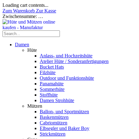
Loading cart contents...
Zum Warenkorb
Zur Kasse
Zwischensumme:
…
Damen
Hüte
Anlass- und Hochzeitshüte
Atelier Hüte / Sonderanfertigungen
Bucket Hats
Filzhüte
Outdoor und Funktionshüte
Panamahüte
Sommerhüte
Stoffhüte
Damen Strohhüte
Mützen
Ballon- und Sportmützen
Baskenmützen
Cabriomützen
Elbsegler und Baker Boy
Strickmützen