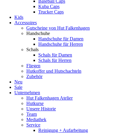
Baseball Caps
Kuba Caps
Trucker Caps
Kids
Accessoires
Gutscheine von Hut Falkenhagen
Handschuhe
Handschuhe für Damen
Handschuhe für Herren
Schals
Schals für Damen
Schals für Herren
Fliegen
Hutkoffer und Hutschachteln
Zubehör
Neu
Sale
Unternehmen
Hut Falkenhagen Atelier
Hutkurse
Unsere Historie
Team
Mediathek
Service
Reinigung + Aufarbeitung