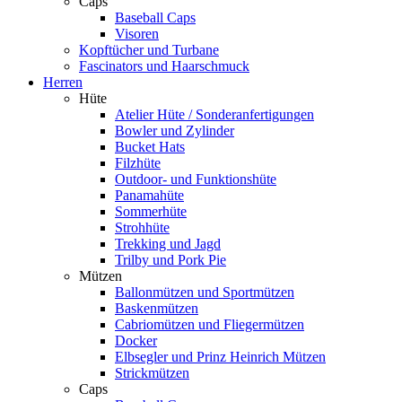
Caps
Baseball Caps
Visoren
Kopftücher und Turbane
Fascinators und Haarschmuck
Herren
Hüte
Atelier Hüte / Sonderanfertigungen
Bowler und Zylinder
Bucket Hats
Filzhüte
Outdoor- und Funktionshüte
Panamahüte
Sommerhüte
Strohhüte
Trekking und Jagd
Trilby und Pork Pie
Mützen
Ballonmützen und Sportmützen
Baskenmützen
Cabriomützen und Fliegermützen
Docker
Elbsegler und Prinz Heinrich Mützen
Strickmützen
Caps