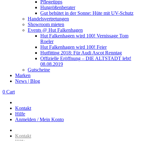
Pflegetipps
Hutgrößenberater
Gut behütet in der Sonne: Hüte mit UV-Schutz
Handelsvertretungen
Showroom mieten
Events @ Hut Falkenhagen
Hut Falkenhagen wird 100! Vernissage Tom
Roeler
Hut Falkenhagen wird 100! Feier
Hutfitting 2018: Für Audi Ascot Renntag
Offizielle Eröffnung – DIE ALTSTADT lebt!
08.08.2019
Gutscheine
Marken
News | Blog
0
Cart
Kontakt
Hilfe
Anmelden / Mein Konto
Kontakt