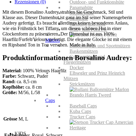
Rezensionen (0)
Outdoor- und Funktionshüte
Panamahüte
Mit diesem Borsalino Audrey strahlen Sie Geschmack, Stil und
Sommerhüte
Klasse aus. Dieser Damenhut ist ganz im Stil seiner Namensgeberin
Strohhüte
Audrey gefertigt. Es braucht allerdings keinen besonderen Anlass,
Trekking und Jagd
wie ein Frühstück bei Tiffany, um diesen schönen Hut in einer
Trilby und Pork Pie
Glockenform zu präsentieren. Der Damenhut ist aus 100%
Haarfilz/Furfelt/Velours gefertigt. Die elegante Glocke ist mit einem
Mützen
en Ripsband Ton in Ton versehen. Made in Italy.
Ballonmützen und Sportmützen
Baskenmützen
Produktinformationen Borsalino Audrey:
Cabriomützen und
Fliegermützen
Docker
Material:
100% Velours Haarfilz
Elbsegler und Prinz Heinrich
Farbe:
Schwarz, Puder
Mützen
Rand:
ca. 8,5 cm
Strickmützen
Kopfhöhe:
ca. 8 cm
Größe:
M/56, L/58
Caps
Baseball Caps
Kuba Caps
Trucker Caps
Grösse
M, L
KIDS
Farbe
Puder, Royal, Schwarz