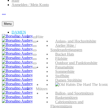
Hilfe
Anmelden / Mein Konto
…
Menu
DAMEN
Hüte
Anlass- und Hochzeitshüte
Atelier Hüte /
Sonderanfertigungen
Bucket Hats
Filzhüte
Outdoor und Funktionshüte
Panamahüte
Sommerhüte
Stoffhüte
Damen Strohhüte
Mützen
Ballon- und Sportmützen
Baskenmützen
Cabriomützen und
Fliegermützen