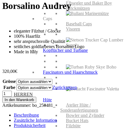
Elbsegler und Baker Boy
Borsalino Audrey
Strickmützen
Caps
Baseball Caps
Visoren
eleganter Filzhut / Glocke
100% Haarfilz
sehr anspruchsvolle Qualität
seitliches goldfarbenes Borsalino Logo
Kopftücher und Turbane
Made in Italy
320,00
€
Fascinators und Haarschmuck
Grösse
Farbe
Zurücksetzen
Borsalino
HERREN
Audrey
Hüte
In den Warenkorb
Menge
Atelier Hüte /
Artikelnummer:
bo_250481_
Sonderanfertigungen
Beschreibung
Bowler und Zylinder
Zusätzliche Information
Bucket Hats
Produktsicherheit
Filzhüte