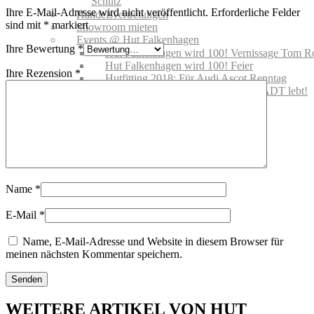
Schutz
Ihre E-Mail-Adresse wird nicht veröffentlicht.
Erforderliche Felder
Handelsvertretungen
sind mit
*
markiert
Showroom mieten
Events @ Hut Falkenhagen
Ihre Bewertung
*
Hut Falkenhagen wird 100! Vernissage Tom R
Hut Falkenhagen wird 100! Feier
Ihre Rezension
*
Hutfitting 2018: Für Audi Ascot Renntag
Offizielle Eröffnung – DIE ALTSTADT lebt!
08.08.2019
Gutscheine
MARKEN
NEWS | BLOG
Name
*
E-Mail
*
Name, E-Mail-Adresse und Website in diesem Browser für
meinen nächsten Kommentar speichern.
WEITERE ARTIKEL VON HUT