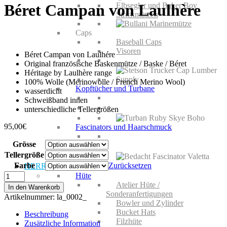
Elbsegler und Baker Boy
Béret Campan von Laulhère
Strickmützen
Caps
Baseball Caps
Visoren
Béret Campan von Laulhére
Original französische Baskenmütze / Baske / Béret
Héritage by Laulhère range
100% Wolle (Merinowolle / French Merino Wool)
Kopftücher und Turbane
wasserdicht
Schweißband innen
unterschiedliche Tellergrößen
95,00
€
Fascinators und Haarschmuck
Grösse
Tellergröße
Farbe
Zurücksetzen
HERREN
Béret
Hüte
Campan
Atelier Hüte /
In den Warenkorb
von
Sonderanfertigungen
Artikelnummer:
la_0002_
Laulhère
Bowler und Zylinder
Menge
Bucket Hats
Beschreibung
Filzhüte
Zusätzliche Information