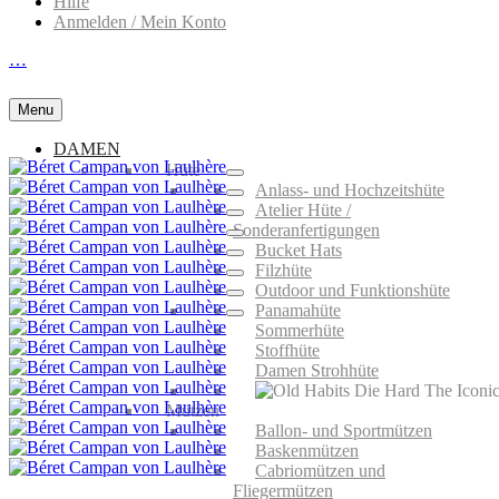
Hilfe
Anmelden / Mein Konto
…
Menu
DAMEN
Hüte
Anlass- und Hochzeitshüte
Atelier Hüte /
Sonderanfertigungen
Bucket Hats
Filzhüte
Outdoor und Funktionshüte
Panamahüte
Sommerhüte
Stoffhüte
Damen Strohhüte
Mützen
Ballon- und Sportmützen
Baskenmützen
Cabriomützen und
Fliegermützen