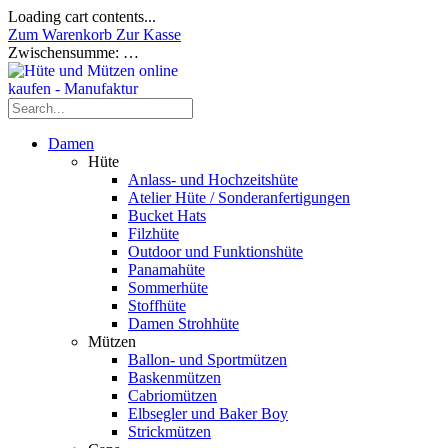
Loading cart contents...
Zum Warenkorb
Zur Kasse
Zwischensumme:
…
Damen
Hüte
Anlass- und Hochzeitshüte
Atelier Hüte / Sonderanfertigungen
Bucket Hats
Filzhüte
Outdoor und Funktionshüte
Panamahüte
Sommerhüte
Stoffhüte
Damen Strohhüte
Mützen
Ballon- und Sportmützen
Baskenmützen
Cabriomützen
Elbsegler und Baker Boy
Strickmützen