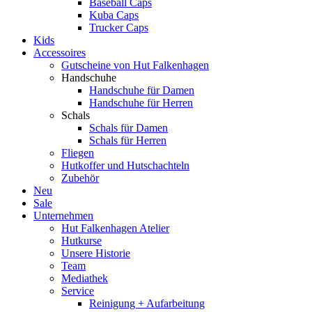
Baseball Caps
Kuba Caps
Trucker Caps
Kids
Accessoires
Gutscheine von Hut Falkenhagen
Handschuhe
Handschuhe für Damen
Handschuhe für Herren
Schals
Schals für Damen
Schals für Herren
Fliegen
Hutkoffer und Hutschachteln
Zubehör
Neu
Sale
Unternehmen
Hut Falkenhagen Atelier
Hutkurse
Unsere Historie
Team
Mediathek
Service
Reinigung + Aufarbeitung