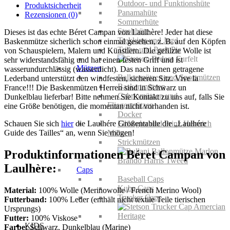
Outdoor- und Funktionshüte
Produktsicherheit
Panamahüte
Rezensionen (0)
Sommerhüte
Strohhüte
Dieses ist das echte Béret Campan von Laulhère! Jeder hat diese
Trekking und Jagd
Baskenmütze sicherlich schon einmal gesehen, z. B. auf den Köpfen
Trilby und Pork Pie
von Schauspielern, Malern und Künstlern. Die gefilzte Wolle ist
sehr widerstandsfähig und hat einen festen Griff und ist
Mützen
wasserundurchlässig (wasserdicht). Das nach innen getragene
Ballonmützen und Sportmützen
Lederband unterstützt den windfesten, sicheren Sitz. Vive la
Baskenmützen
France!!! Die Baskenmützen Herren sind in Schwarz un
Cabriomützen und
Dunkelblau lieferbar! Bitte nehmen Sie Kontakt zu uns auf, falls Sie
Fliegermützen
eine Größe benötigen, die momentan nicht vorhanden ist.
Docker
Schauen Sie sich
hier
die Laulhére Größentablle die „Laulhére
Elbsegler und Prinz Heinrich
Guide des Tailles“ an, wenn Sie mögen!
Mützen
Strickmützen
Produktinformationen Béret Campan von
Laulhère:
Caps
Baseball Caps
Kuba Caps
Material:
100% Wolle (Merinowolle / French Merino Wool)
Trucker Caps
Futterband:
100% Leder (enthält nicht textile Teile tierischen
Ursprungs)
Futter:
100% Viskose
KIDS
Farbe:
Schwarz, Dunkelblau (Marine)