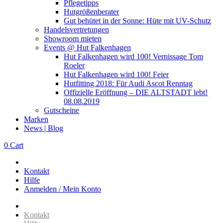
Pflegetipps
Hutgrößenberater
Gut behütet in der Sonne: Hüte mit UV-Schutz
Handelsvertretungen
Showroom mieten
Events @ Hut Falkenhagen
Hut Falkenhagen wird 100! Vernissage Tom
Roeler
Hut Falkenhagen wird 100! Feier
Hutfitting 2018: Für Audi Ascot Renntag
Offizielle Eröffnung – DIE ALTSTADT lebt!
08.08.2019
Gutscheine
Marken
News | Blog
0
Cart
Kontakt
Hilfe
Anmelden / Mein Konto
Kontakt