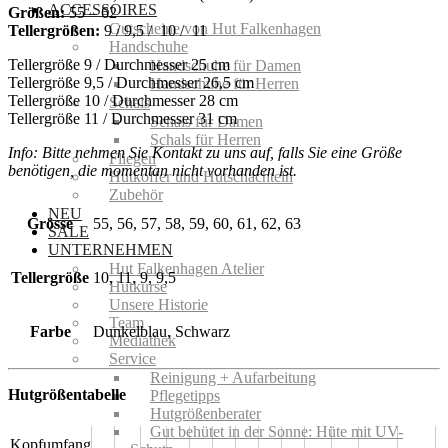
ACCESSOIRES
Größen:
55 – 62
Gutscheine von Hut Falkenhagen
Tellergrößen:
9 / 9,5 / 10 / 11
Handschuhe
Tellergröße 9 / Durchmesser 25 cm
Handschuhe für Damen
Tellergröße 9,5 / Durchmesser 26,5 cm
Handschuhe für Herren
Tellergröße 10 / Durchmesser 28 cm
Schals
Tellergröße 11 / Durchmesser 31 cm
Schals für Damen
Schals für Herren
Info: Bitte nehmen Sie Kontakt zu uns auf, falls Sie eine Größe
Fliegen
benötigen, die momentan nicht vorhanden ist.
Hutkoffer und Hutschachteln
Zubehör
NEU
Grösse
55, 56, 57, 58, 59, 60, 61, 62, 63
SALE
UNTERNEHMEN
Hut Falkenhagen Atelier
Tellergröße
10, 11, 9, 9,5
Hutkurse
Unsere Historie
Team
Farbe
Dunkelblau, Schwarz
Mediathek
Service
Reinigung + Aufarbeitung
Hutgrößentabelle
Pflegetipps
Hutgrößenberater
Gut behütet in der Sonne: Hüte mit UV-
Kopfumfang