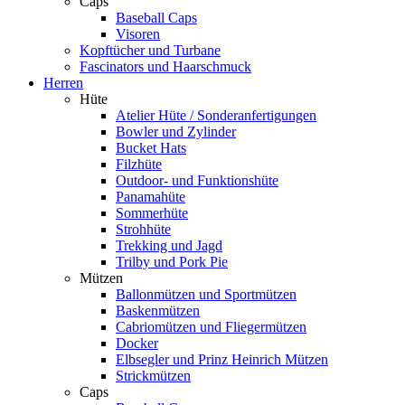
Caps
Baseball Caps
Visoren
Kopftücher und Turbane
Fascinators und Haarschmuck
Herren
Hüte
Atelier Hüte / Sonderanfertigungen
Bowler und Zylinder
Bucket Hats
Filzhüte
Outdoor- und Funktionshüte
Panamahüte
Sommerhüte
Strohhüte
Trekking und Jagd
Trilby und Pork Pie
Mützen
Ballonmützen und Sportmützen
Baskenmützen
Cabriomützen und Fliegermützen
Docker
Elbsegler und Prinz Heinrich Mützen
Strickmützen
Caps