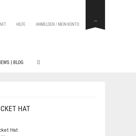
…
AKT
HILFE
ANMELDEN / MEIN KONTO
EWS | BLOG
UCKET HAT
ucket Hat