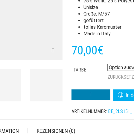
75% Wolle, 25% Polyes
Unisize
Größe: M/57
gefüttert
tolles Karomuster
Made in Italy
70,00
€
FARBE
ZURÜCKSET
BEDACHT
In 
STAVAN
BUCKET
ARTIKELNUMMER:
BE_2LS151_
HAT
MENGE
ORMATION
REZENSIONEN (0)