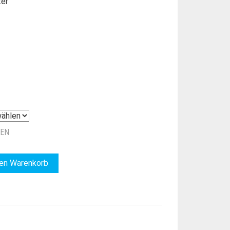
ter
ZEN
den Warenkorb