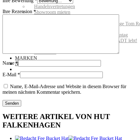
Ihre Bewertung
*
Schutz
Handelsvertretungen
Ihre Rezension
*
Showroom mieten
Events @ Hut Falkenhagen
Hut Falkenhagen wird 100! Vernissage Tom R
Hut Falkenhagen wird 100! Feier
Hutfitting 2018: Für Audi Ascot Renntag
Offizielle Eröffnung – DIE ALTSTADT lebt!
08.08.2019
Gutscheine
MARKEN
Name
*
NEWS | BLOG
E-Mail
*
Name, E-Mail-Adresse und Website in diesem Browser für
meinen nächsten Kommentar speichern.
WEITERE ARTIKEL VON HUT
FALKENHAGEN