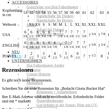
ACCESSOIRES
Gutscheine von Hut Falkenhagen
Kopfumfang
Handschuhe
51
52
53
54
55
56
57
58
59
60
61
62
63
6
in cm
Handschuhe für Damen
Handschuhe für Herren
Weltweit
XS
XS
S
S
M
M
L
L
XL
XL
XXL
XXL
Schals
Schals für Damen
6
6
6
6
6
7
7
7
7
7
Schals für Herren
3/4
7/8
USA
7
7
7
3/8
1/2
5/8
3/4
7/8
1/8
1/4
3/8
1/2
5/8
Fliegen
6
6
6
6
6
6
7
7
7
7
Hutkoffer und Hutschachteln
5/8
3/4
ENGLISH
7
7
7
1/4
3/8
1/2
5/8
3/4
7/8
1/8
1/4
3/8
1/2
7
Zubehör
NEU
2
3
4
5
6
1/2
POINTS
2
3
4
5
6
7
8
SALE
7
1/2
1/2
1/2
1/2
1/2
1
UNTERNEHMEN
Hut Falkenhagen Atelier
Rezensionen
Hutkurse
Unsere Historie
Team
Es gibt noch keine Rezensionen.
Mediathek
Service
Schreiben Sie die erste Rezension für „Bedacht Gloria Bucket Hat“
Reinigung + Aufarbeitung
Pflegetipps
Ihre E-Mail-Adresse wird nicht veröffentlicht.
Erforderliche Felder
Hutgrößenberater
sind mit
*
markiert
Gut behütet in der Sonne: Hüte mit UV-