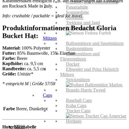
Karabinerhaken ermöglicht z. B. auf Wanderungen das Einhängen
Outdoor- und Funktionshüte
am Rucksack Made in Italy.
Panamahüte
Sommerhüte
Info: crushable / packable = ideal for travel
Strohhüte
Trekking und Jagd
Produktinformationen Bedacht Gloria
Trilby und Pork Pie
Bucket Hat:
Mützen
Ballonmützen und Sportmützen
Material:
100% Polyester
Baskenmützen
Futter:
85% Baumwolle, 15% Elasthan
Cabriomützen und
Farbe:
Beere
Fliegermützen
Kopfhöhe:
ca. 9,5 cm
Docker
Randbreite:
ca. 5,5 cm
Elbsegler und Prinz Heinrich
Größe:
Unisize*
Mützen
Strickmützen
* entspricht M | Größe 57/58
Caps
Baseball Caps
Kuba Caps
Farbe
Beere, Dunkelrot
Trucker Caps
KIDS
Hutgrößentabelle