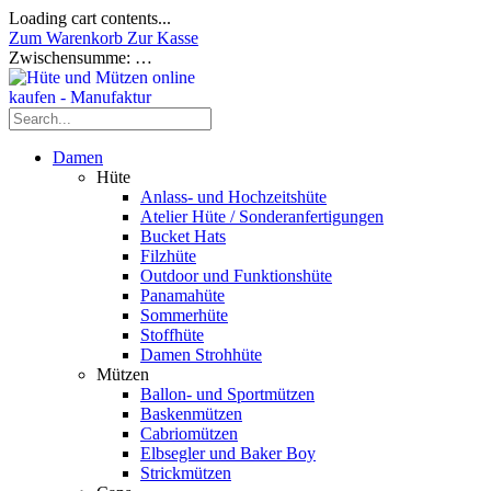
Loading cart contents...
Zum Warenkorb
Zur Kasse
Zwischensumme:
…
Damen
Hüte
Anlass- und Hochzeitshüte
Atelier Hüte / Sonderanfertigungen
Bucket Hats
Filzhüte
Outdoor und Funktionshüte
Panamahüte
Sommerhüte
Stoffhüte
Damen Strohhüte
Mützen
Ballon- und Sportmützen
Baskenmützen
Cabriomützen
Elbsegler und Baker Boy
Strickmützen