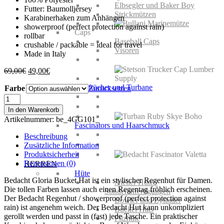
Elbsegler und Baker Boy
Futter: Baumolljersey
Strickmützen
Karabinerhaken zum Anhängen
showerproof (perfect protection against rain)
Caps
rollbar
Baseball Caps
crushable / packable = ideal for travel
Visoren
Made in Italy
Ursprünglicher
Aktueller
69,00
€
49,00
€
Preis
Preis
Kopftücher und Turbane
Farbe
war:
ist:
Zurücksetzen
69,00€
49,00€.
Bedacht
Gloria
In den Warenkorb
Bucket
Artikelnummer:
be_4GG101_
Hat
Fascinators und Haarschmuck
Menge
Beschreibung
Zusätzliche Information
Produktsicherheit
Rezensionen (0)
HERREN
Hüte
Bedacht Gloria Bucket Hat ist ein stylischer Regenhut für Damen.
Atelier Hüte /
Die tollen Farben lassen auch einen Regentag fröhlich erscheinen.
Sonderanfertigungen
Der Bedacht Regenhut / showerproof (perfect protection against
Bowler und Zylinder
rain) ist angenehm weich. Der Bedacht Hut kann unkompliziert
Bucket Hats
gerollt werden und passt in (fast) jede Tasche. Ein praktischer
Filzhüte