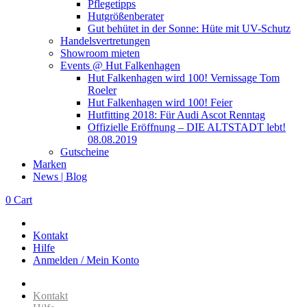
Pflegetipps
Hutgrößenberater
Gut behütet in der Sonne: Hüte mit UV-Schutz
Handelsvertretungen
Showroom mieten
Events @ Hut Falkenhagen
Hut Falkenhagen wird 100! Vernissage Tom
Roeler
Hut Falkenhagen wird 100! Feier
Hutfitting 2018: Für Audi Ascot Renntag
Offizielle Eröffnung – DIE ALTSTADT lebt!
08.08.2019
Gutscheine
Marken
News | Blog
0
Cart
Kontakt
Hilfe
Anmelden / Mein Konto
Kontakt