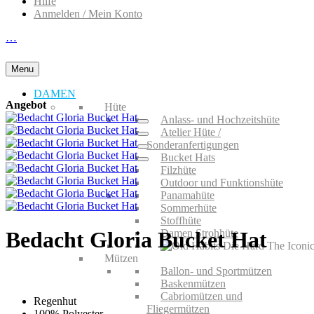
Hilfe
Anmelden / Mein Konto
…
Menu
DAMEN
Angebot
Hüte
Anlass- und Hochzeitshüte
Atelier Hüte /
Sonderanfertigungen
Bucket Hats
Filzhüte
Outdoor und Funktionshüte
Panamahüte
Sommerhüte
Stoffhüte
Damen Strohhüte
Bedacht Gloria Bucket Hat
Mützen
Ballon- und Sportmützen
Baskenmützen
Cabriomützen und
Regenhut
Fliegermützen
100% Polyester