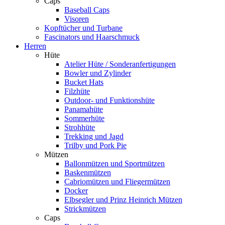
Caps
Baseball Caps
Visoren
Kopftücher und Turbane
Fascinators und Haarschmuck
Herren
Hüte
Atelier Hüte / Sonderanfertigungen
Bowler und Zylinder
Bucket Hats
Filzhüte
Outdoor- und Funktionshüte
Panamahüte
Sommerhüte
Strohhüte
Trekking und Jagd
Trilby und Pork Pie
Mützen
Ballonmützen und Sportmützen
Baskenmützen
Cabriomützen und Fliegermützen
Docker
Elbsegler und Prinz Heinrich Mützen
Strickmützen
Caps