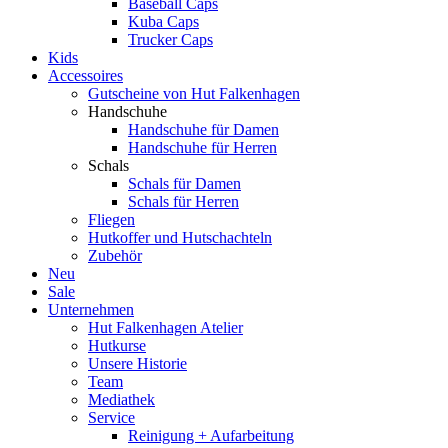
Baseball Caps
Kuba Caps
Trucker Caps
Kids
Accessoires
Gutscheine von Hut Falkenhagen
Handschuhe
Handschuhe für Damen
Handschuhe für Herren
Schals
Schals für Damen
Schals für Herren
Fliegen
Hutkoffer und Hutschachteln
Zubehör
Neu
Sale
Unternehmen
Hut Falkenhagen Atelier
Hutkurse
Unsere Historie
Team
Mediathek
Service
Reinigung + Aufarbeitung