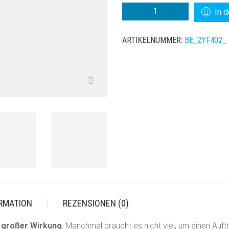
BEDACHT
In 
FASCINATOR
VALETTA
ARTIKELNUMMER:
BE_2YF402_
MENGE
ORMATION
REZENSIONEN (0)
t großer Wirkung
. Manchmal braucht es nicht viel, um einen Auf