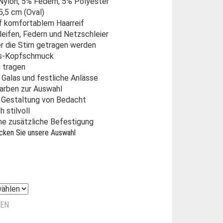
Nylon, 5% Federn, 5% Polyester
5,5 cm (Oval)
f komfortablem Haarreif
eifen, Federn und Netzschleier
r die Stirn getragen werden
ss-Kopfschmuck
 tragen
 Galas und festliche Anlässe
Farben zur Auswahl
e Gestaltung von Bedacht
 stilvoll
ne zusätzliche Befestigung
ken Sie unsere Auswahl
ZEN