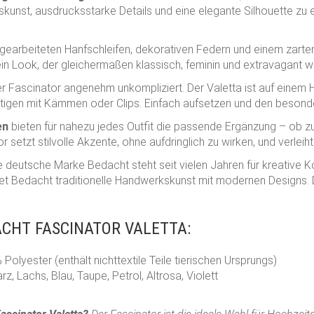
rkskunst, ausdrucksstarke Details und eine elegante Silhouette 
gearbeiteten Hanfschleifen, dekorativen Federn und einem zarten
in Look, der gleichermaßen klassisch, feminin und extravagant wi
r Fascinator angenehm unkompliziert. Der Valetta ist auf einem H
tigen mit Kämmen oder Clips. Einfach aufsetzen und den beson
en
bieten für nahezu jedes Outfit die passende Ergänzung – ob zu
 setzt stilvolle Akzente, ohne aufdringlich zu wirken, und verle
e deutsche Marke Bedacht steht seit vielen Jahren für kreative
et Bedacht traditionelle Handwerkskunst mit modernen Designs. D
CHT FASCINATOR VALETTA:
olyester (enthält nichttextile Teile tierischen Ursprungs)
z, Lachs, Blau, Taupe, Petrol, Altrosa, Violett