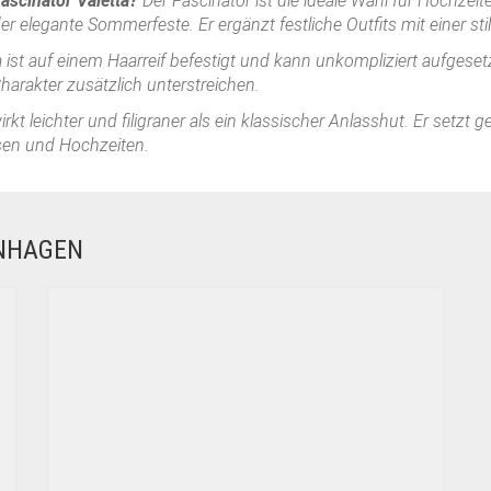
Fascinator Valetta?
Der Fascinator ist die ideale Wahl für Hochzei
 elegante Sommerfeste. Er ergänzt festliche Outfits mit einer stil
a ist auf einem Haarreif befestigt und kann unkompliziert aufgese
Charakter zusätzlich unterstreichen.
irkt leichter und filigraner als ein klassischer Anlasshut. Er setzt 
ssen und Hochzeiten.
ENHAGEN