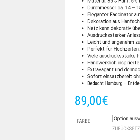
Material: 85% Hanf, 5% 
Durchmesser ca. 14 – 1
Eleganter Fascinator au
Dekoration aus Hanfschl
Netz kann dekorativ übe
Ausdrucksstarker Anla
Leicht und angenehm zu
Perfekt für Hochzeiten,
Viele ausdrucksstarke 
Handwerklich inspiriert
Extravagant und dennoch
Sofort einsatzbereit oh
Bedacht Hamburg – Entdec
89,00
€
FARBE
ZURÜCKSET