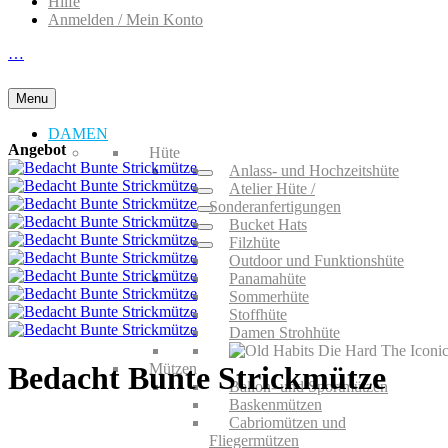
Hilfe
Anmelden / Mein Konto
…
Menu
DAMEN
Angebot
Hüte
Anlass- und Hochzeitshüte
Atelier Hüte /
Sonderanfertigungen
Bucket Hats
Filzhüte
Outdoor und Funktionshüte
Panamahüte
Sommerhüte
Stoffhüte
Damen Strohhüte
Mützen
Bedacht Bunte Strickmütze
Ballon- und Sportmützen
Baskenmützen
Cabriomützen und
Fliegermützen