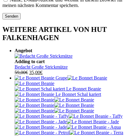
meinen nächsten Kommentar speichern.
WEITERE ARTIKEL VON HUT
FALKENHAGEN
Angebot
Adding to cart
Bedacht Große Strickmütze
Ursprünglicher
Aktueller
59,00
€
35,00
€
Preis
Preis
war:
ist:
59,00€
35,00€.