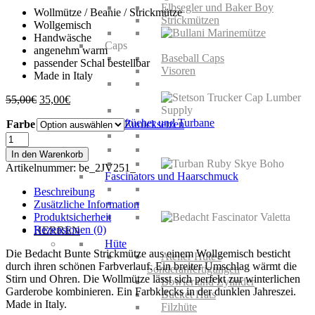
Elbsegler und Baker Boy
Wollmütze / Beanie / Strickmütze
Strickmützen
Wollgemisch
Handwäsche
Caps
angenehm warm
Baseball Caps
passender Schal bestellbar
Visoren
Made in Italy
Ursprünglicher
Aktueller
55,00
€
35,00
€
Preis
Preis
Kopftücher und Turbane
Farbe
war:
ist:
Zurücksetzen
55,00€
35,00€.
Bedacht
Bunte
In den Warenkorb
Strickmütze
Artikelnummer:
be_2JV251_
Menge
Fascinators und Haarschmuck
Beschreibung
Zusätzliche Information
Produktsicherheit
Rezensionen (0)
HERREN
Hüte
Die Bedacht Bunte Strickmütze aus einem Wollgemisch besticht
Atelier Hüte /
durch ihren schönen Farbverlauf. Ein breiter Umschlag wärmt die
Sonderanfertigungen
Stirn und Ohren. Die Wollmütze lässt sich perfekt zur winterlichen
Bowler und Zylinder
Garderobe kombinieren. Ein Farbklecks in der dunklen Jahreszei.
Bucket Hats
Made in Italy.
Filzhüte