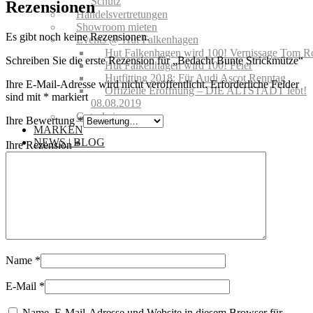
Schutz
Rezensionen
Handelsvertretungen
Showroom mieten
Es gibt noch keine Rezensionen.
Events @ Hut Falkenhagen
Hut Falkenhagen wird 100! Vernissage Tom R
Schreiben Sie die erste Rezension für „Bedacht Bunte Strickmütze“
Hut Falkenhagen wird 100! Feier
Hutfitting 2018: Für Audi Ascot Renntag
Ihre E-Mail-Adresse wird nicht veröffentlicht.
Erforderliche Felder
Offizielle Eröffnung – DIE ALTSTADT lebt!
sind mit
*
markiert
08.08.2019
Gutscheine
Ihre Bewertung
*
MARKEN
NEWS | BLOG
Ihre Rezension
*
Name
*
E-Mail
*
Name, E-Mail-Adresse und Website in diesem Browser für