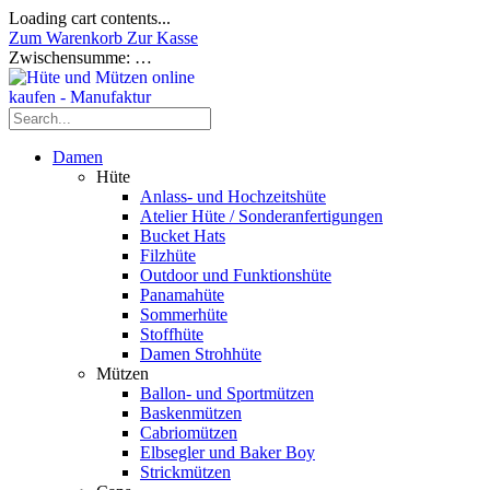
Loading cart contents...
Zum Warenkorb
Zur Kasse
Zwischensumme:
…
Damen
Hüte
Anlass- und Hochzeitshüte
Atelier Hüte / Sonderanfertigungen
Bucket Hats
Filzhüte
Outdoor und Funktionshüte
Panamahüte
Sommerhüte
Stoffhüte
Damen Strohhüte
Mützen
Ballon- und Sportmützen
Baskenmützen
Cabriomützen
Elbsegler und Baker Boy
Strickmützen