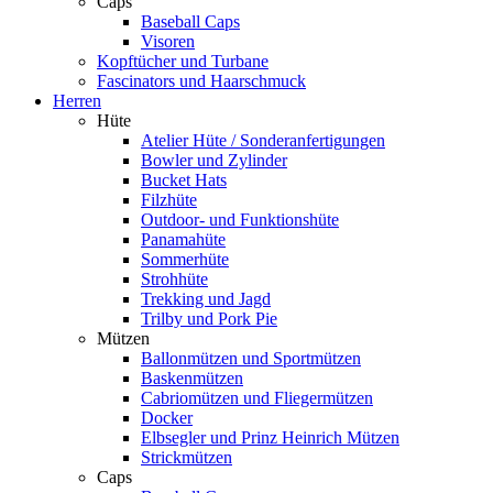
Caps
Baseball Caps
Visoren
Kopftücher und Turbane
Fascinators und Haarschmuck
Herren
Hüte
Atelier Hüte / Sonderanfertigungen
Bowler und Zylinder
Bucket Hats
Filzhüte
Outdoor- und Funktionshüte
Panamahüte
Sommerhüte
Strohhüte
Trekking und Jagd
Trilby und Pork Pie
Mützen
Ballonmützen und Sportmützen
Baskenmützen
Cabriomützen und Fliegermützen
Docker
Elbsegler und Prinz Heinrich Mützen
Strickmützen
Caps