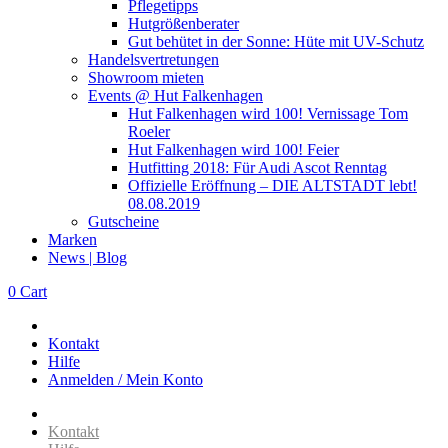
Pflegetipps
Hutgrößenberater
Gut behütet in der Sonne: Hüte mit UV-Schutz
Handelsvertretungen
Showroom mieten
Events @ Hut Falkenhagen
Hut Falkenhagen wird 100! Vernissage Tom
Roeler
Hut Falkenhagen wird 100! Feier
Hutfitting 2018: Für Audi Ascot Renntag
Offizielle Eröffnung – DIE ALTSTADT lebt!
08.08.2019
Gutscheine
Marken
News | Blog
0
Cart
Kontakt
Hilfe
Anmelden / Mein Konto
Kontakt