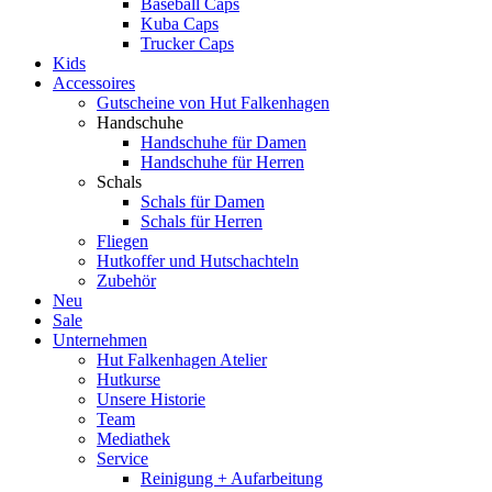
Baseball Caps
Kuba Caps
Trucker Caps
Kids
Accessoires
Gutscheine von Hut Falkenhagen
Handschuhe
Handschuhe für Damen
Handschuhe für Herren
Schals
Schals für Damen
Schals für Herren
Fliegen
Hutkoffer und Hutschachteln
Zubehör
Neu
Sale
Unternehmen
Hut Falkenhagen Atelier
Hutkurse
Unsere Historie
Team
Mediathek
Service
Reinigung + Aufarbeitung