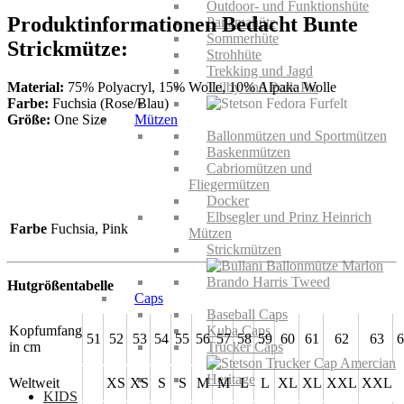
Outdoor- und Funktionshüte
Produktinformationen Bedacht Bunte
Panamahüte
Sommerhüte
Strickmütze:
Strohhüte
Trekking und Jagd
Material:
75% Polyacryl, 15% Wolle, 10% Alpaka Wolle
Trilby und Pork Pie
Farbe:
Fuchsia (Rose/Blau)
Größe:
One Size
Mützen
Ballonmützen und Sportmützen
Baskenmützen
Cabriomützen und
Fliegermützen
Docker
Elbsegler und Prinz Heinrich
Farbe
Fuchsia, Pink
Mützen
Strickmützen
Hutgrößentabelle
Caps
Baseball Caps
Kopfumfang
Kuba Caps
51
52
53
54
55
56
57
58
59
60
61
62
63
6
in cm
Trucker Caps
Weltweit
XS
XS
S
S
M
M
L
L
XL
XL
XXL
XXL
KIDS