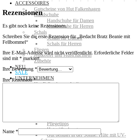
ACCESSOIRES
Gutscheine von Hut Falkenhagen
Rezensionen
Handschuhe
Handschuhe für Damen
Es gibt noch keine Rezensionen.
Handschuhe für Herren
Schals
Schreiben Sie die erste Rezension für „Bedacht Bratz Beanie mit
Schals für Damen
Fellbommel“
Schals für Herren
Fliegen
Ihre E-Mail-Adresse wird nicht veröffentlicht.
Erforderliche Felder
Hutkoffer und Hutschachteln
sind mit
*
markiert
Zubehör
NEU
Ihre Bewertung
*
SALE
UNTERNEHMEN
Ihre Rezension
*
Hut Falkenhagen Atelier
Hutkurse
Unsere Historie
Team
Mediathek
Service
Reinigung + Aufarbeitung
Pflegetipps
Hutgrößenberater
Name
*
Gut behütet in der Sonne: Hüte mit UV-