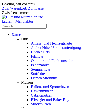
Loading cart contents...
Zum Warenkorb
Zur Kasse
Zwischensumme:
…
Damen
Hüte
Anlass- und Hochzeitshüte
Atelier Hüte / Sonderanfertigungen
Bucket Hats
Filzhüte
Outdoor und Funktionshüte
Panamahüte
Sommerhüte
Stoffhüte
Damen Strohhüte
Mützen
Ballon- und Sportmützen
Baskenmützen
Cabriomützen
Elbsegler und Baker Boy
Strickmützen