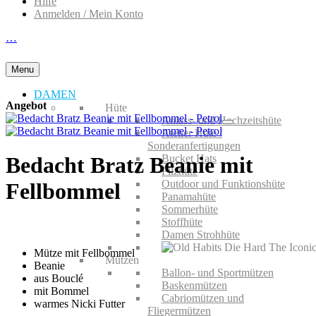
Hilfe
Anmelden / Mein Konto
…
Menu
DAMEN
Angebot
Hüte
Anlass- und Hochzeitshüte
Atelier Hüte /
Sonderanfertigungen
Bucket Hats
Bedacht Bratz Beanie mit
Filzhüte
Outdoor und Funktionshüte
Fellbommel
Panamahüte
Sommerhüte
Stoffhüte
Damen Strohhüte
Mütze mit Fellbommel
Mützen
Beanie
Ballon- und Sportmützen
aus
Bouclé
Baskenmützen
mit Bommel
Cabriomützen und
warmes Nicki Futter
Fliegermützen