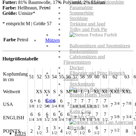
Outdoor- und Funktionshüte
Futter:
81% Baumwolle, 17% Polyamid, 2% Elastan
Panamahüte
Farbe:
Hellbraun, Petrol
Sommerhüte
Größe:
Unisize*
Strohhüte
* entspricht M | Größe 57
Trekking und Jagd
Trilby und Pork Pie
Farbe
Petrol
Mützen
Ballonmützen und Sportmützen
Baskenmützen
Cabriomützen und
Hutgrößentabelle
Fliegermützen
Docker
Elbsegler und Prinz Heinrich
Kopfumfang
51
52
53
54
55
56
57
58
59
60
61
62
63
6
Mützen
in cm
Strickmützen
Weltweit
XS
XS
S
S
M
M
L
L
XL
XL
XXL
XXL
Caps
6
6
6
6
6
7
7
7
7
7
3/4
7/8
USA
7
7
7
Baseball Caps
3/8
1/2
5/8
3/4
7/8
1/8
1/4
3/8
1/2
5/8
Kuba Caps
6
6
6
6
6
6
7
7
7
7
Trucker Caps
5/8
3/4
ENGLISH
7
7
7
1/4
3/8
1/2
5/8
3/4
7/8
1/8
1/4
3/8
1/2
7
2
3
4
5
6
1/2
POINTS
2
3
4
5
6
7
8
7
1/2
1/2
1/2
1/2
1/2
1
KIDS