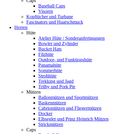
Caps
Baseball Caps
Visoren
Kopftücher und Turbane
Fascinators und Haarschmuck
Herren
Hüte
Atelier Hüte / Sonderanfertigungen
Bowler und Zylinder
Bucket Hats
Filzhüte
Outdoor- und Funktionshüte
Panamahüte
Sommerhüte
Strohhüte
Trekking und Jagd
Trilby und Pork Pie
Mützen
Ballonmützen und Sportmützen
Baskenmützen
Cabriomützen und Fliegermützen
Docker
Elbsegler und Prinz Heinrich Mützen
Strickmützen
Caps