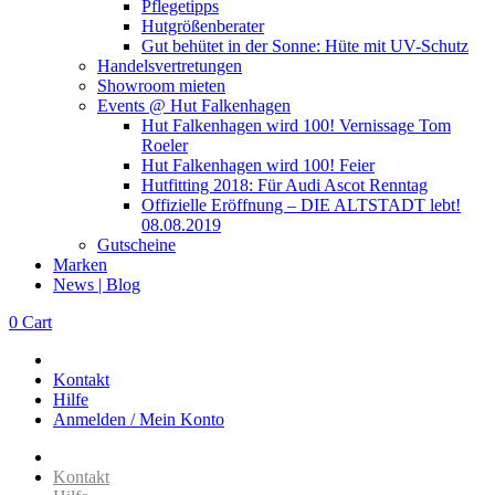
Pflegetipps
Hutgrößenberater
Gut behütet in der Sonne: Hüte mit UV-Schutz
Handelsvertretungen
Showroom mieten
Events @ Hut Falkenhagen
Hut Falkenhagen wird 100! Vernissage Tom
Roeler
Hut Falkenhagen wird 100! Feier
Hutfitting 2018: Für Audi Ascot Renntag
Offizielle Eröffnung – DIE ALTSTADT lebt!
08.08.2019
Gutscheine
Marken
News | Blog
0
Cart
Kontakt
Hilfe
Anmelden / Mein Konto
Kontakt