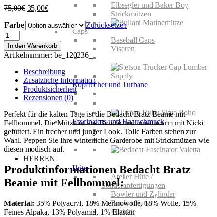
Elbsegler und Baker Boy
Ursprünglicher
Aktueller
75,00
€
35,00
€
Strickmützen
Preis
Preis
Farbe
war:
ist:
Zurücksetzen
Caps
75,00€
35,00€.
Bedacht
Baseball Caps
Bratz
In den Warenkorb
Visoren
Beanie
Artikelnummer:
be_120236_
mit
Fellbommel
Beschreibung
Menge
Zusätzliche Information
Kopftücher und Turbane
Produktsicherheit
Rezensionen (0)
Perfekt für die kalten Tage ist die Bedacht Bratz Beanie mit
Fascinators und Haarschmuck
Fellbommel. Die Mütze ist aus
Bouclé und innen w
arm mit Nicki
gefüttert. Ein frecher und junger Look. Tolle Farben stehen zur
Wahl. Peppen Sie Ihre winterliche Garderobe mit Strickmützen wie
diesen modisch auf.
HERREN
Produktinformationen Bedacht Bratz
Hüte
Atelier Hüte /
Beanie mit Fellbommel:
Sonderanfertigungen
Bowler und Zylinder
Bucket Hats
Material:
35% Polyacryl, 18% Merinowolle, 18% Wolle, 15%
Filzhüte
Feines Alpaka, 13% Polyamid, 1% Elastan