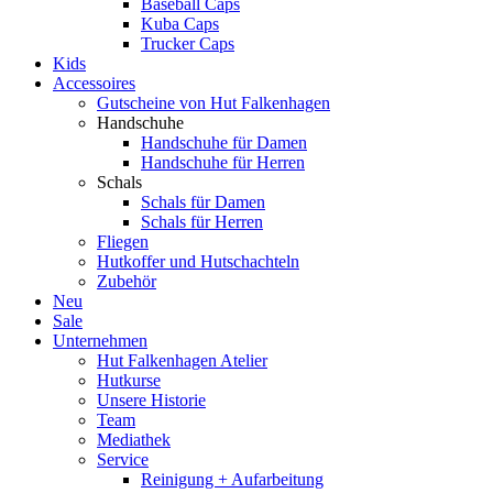
Baseball Caps
Kuba Caps
Trucker Caps
Kids
Accessoires
Gutscheine von Hut Falkenhagen
Handschuhe
Handschuhe für Damen
Handschuhe für Herren
Schals
Schals für Damen
Schals für Herren
Fliegen
Hutkoffer und Hutschachteln
Zubehör
Neu
Sale
Unternehmen
Hut Falkenhagen Atelier
Hutkurse
Unsere Historie
Team
Mediathek
Service
Reinigung + Aufarbeitung