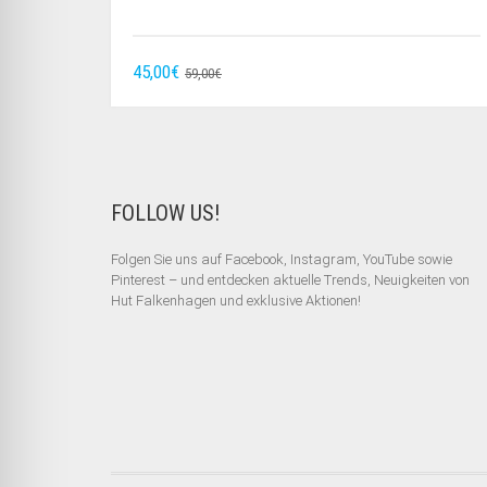
URSPRÜNGLICHER
AKTUELLER
45,00
€
59,00
€
PREIS
PREIS
WAR:
IST:
59,00€
45,00€.
FOLLOW US!
Folgen Sie uns auf Facebook, Instagram, YouTube sowie
Pinterest – und entdecken aktuelle Trends, Neuigkeiten von
Hut Falkenhagen und exklusive Aktionen!