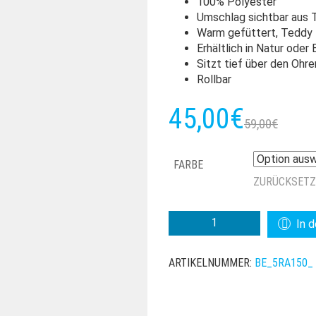
100% Polyester
Umschlag sichtbar aus 
Warm gefüttert, Teddy
Erhältlich in Natur oder 
Sitzt tief über den Ohre
Rollbar
Urs
Akt
45,00
€
59,00
€
Pre
Pre
FARBE
war
ist:
ZURÜCKSET
59,
45,
BEDACHT
In 
ALDOR
TOQUE
ARTIKELNUMMER:
BE_5RA150_
LAMMFELLOPTIK
MENGE