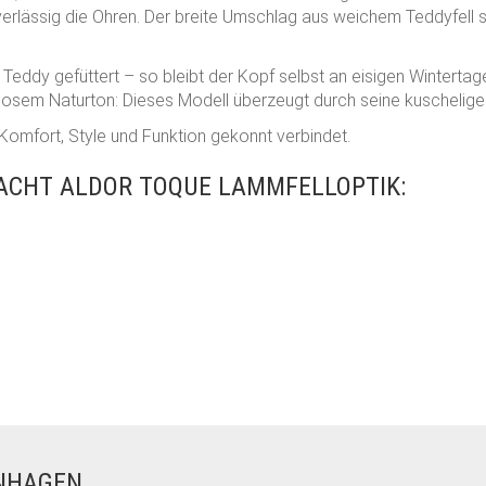
lässig die Ohren. Der breite Umschlag aus weichem Teddyfell sor
 Teddy gefüttert – so bleibt der Kopf selbst an eisigen Winterta
itlosem Naturton: Dieses Modell überzeugt durch seine kuschelig
er Komfort, Style und Funktion gekonnt verbindet.
ACHT ALDOR TOQUE LAMMFELLOPTIK:
ENHAGEN