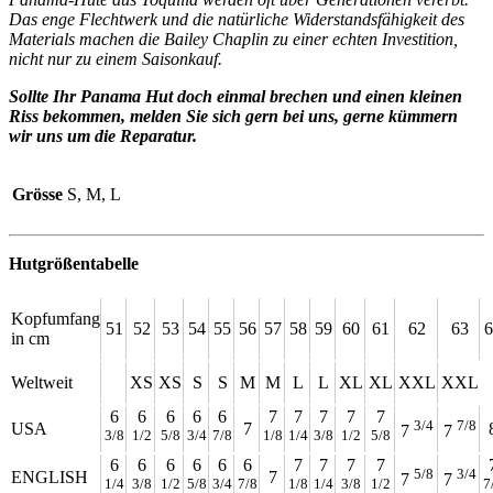
Das enge Flechtwerk und die natürliche Widerstandsfähigkeit des
Materials machen die Bailey Chaplin zu einer echten Investition,
nicht nur zu einem Saisonkauf.
Sollte Ihr Panama Hut doch einmal brechen und einen kleinen
Riss bekommen, melden Sie sich gern bei uns, gerne kümmern
wir uns um die Reparatur.
Grösse
S, M, L
Hutgrößentabelle
Kopfumfang
51
52
53
54
55
56
57
58
59
60
61
62
63
6
in cm
Weltweit
XS
XS
S
S
M
M
L
L
XL
XL
XXL
XXL
6
6
6
6
6
7
7
7
7
7
3/4
7/8
USA
7
7
7
3/8
1/2
5/8
3/4
7/8
1/8
1/4
3/8
1/2
5/8
6
6
6
6
6
6
7
7
7
7
5/8
3/4
ENGLISH
7
7
7
1/4
3/8
1/2
5/8
3/4
7/8
1/8
1/4
3/8
1/2
7