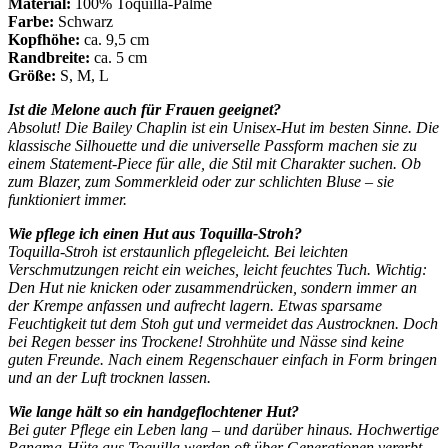
Material:
100% Toquilla-Palme
Farbe:
Schwarz
Kopfhöhe:
ca. 9,5 cm
Randbreite:
ca. 5 cm
Größe:
S, M, L
Ist die Melone auch für Frauen geeignet?
Absolut! Die Bailey Chaplin ist ein Unisex-Hut im besten Sinne. Die
klassische Silhouette und die universelle Passform machen sie zu
einem Statement-Piece für alle, die Stil mit Charakter suchen. Ob
zum Blazer, zum Sommerkleid oder zur schlichten Bluse – sie
funktioniert immer.
Wie pflege ich einen Hut aus Toquilla-Stroh?
Toquilla-Stroh ist erstaunlich pflegeleicht. Bei leichten
Verschmutzungen reicht ein weiches, leicht feuchtes Tuch. Wichtig:
Den Hut nie knicken oder zusammendrücken, sondern immer an
der Krempe anfassen und aufrecht lagern. Etwas sparsame
Feuchtigkeit tut dem Stoh gut und vermeidet das Austrocknen. Doch
bei Regen besser ins Trockene! Strohhüte und Nässe sind keine
guten Freunde. Nach einem Regenschauer einfach in Form bringen
und an der Luft trocknen lassen.
Wie lange hält so ein handgeflochtener Hut?
Bei guter Pflege ein Leben lang – und darüber hinaus. Hochwertige
Panama-Hüte aus Toquilla werden oft über Generationen vererbt.