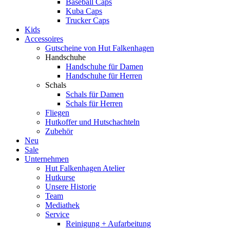
Baseball Caps
Kuba Caps
Trucker Caps
Kids
Accessoires
Gutscheine von Hut Falkenhagen
Handschuhe
Handschuhe für Damen
Handschuhe für Herren
Schals
Schals für Damen
Schals für Herren
Fliegen
Hutkoffer und Hutschachteln
Zubehör
Neu
Sale
Unternehmen
Hut Falkenhagen Atelier
Hutkurse
Unsere Historie
Team
Mediathek
Service
Reinigung + Aufarbeitung