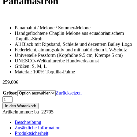
Panamastroh
Panamahut / Melone / Sommer-Melone
Handgeflochtene Chaplin-Melone aus ecuadorianischem
Toquilla-Stroh
All Black mit Ripsband, Schleife und dezentem Bailey-Logo
Federleicht, atmungsaktiv und mit natürlichem UV-Schutz
Universelle Passform (Kopfhöhe 9,5 cm, Krempe 5 cm)
UNESCO-Weltkulturerbe Handwerkskunst
Größen: S, M, L
Material: 100% Toquilla-Palme
259,00
€
Grösse
Zurücksetzen
Bailey
Chaplin
In den Warenkorb
Melone
Artikelnummer:
ba_22705_
aus
Panamastroh
Beschreibung
Menge
Zusätzliche Information
Produktsicherheit