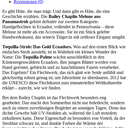
Rezensionen (0)
Es gibt Hüte, die man trägt. Und dann gibt es Hüte, die eine
Geschichte erzählen. Die
Bailey Chaplin Melone aus
Panamastroh
gehört definitiv zur zweiten Kategorie.
Handgeflochten in Ecuador, vollendet in Pennsylvania – diese
Melone ist mehr als ein Accessoire. Sie ist ein Stück gelebte
Handwerkskunst, das seine/n Träger:in mit zeitloser Eleganz umgibt.
Toquilla-Stroh: Das Gold Ecuadors.
Was auf den ersten Blick wie
einfaches Stroh aussieht, ist in Wahrheit ein kleines Wunder der
Natur: Die
Toquilla-Palme
wächst ausschließlich in den
Küstenregenwäldern Ecuadors. Ihre jungen Blätter werden von
Hand geerntet, gebleicht und zu hauchdünnen Fasern verarbeitet.
Das Ergebnis? Ein Flechtwerk, das sich glatt wie Seide anfühlt und
gleichzeitig robust genug ist, um Jahrzehnte zu überdauern. 2012 hat
die UNESCO diese Flechtkunst zum immateriellen Weltkulturerbe
erklärt – zurecht, wie wir finden.
Bei dem Bailey Chaplin ist das Flechtwerk besonders eng
gearbeitet. Das macht den Sommerhut nicht nur federleicht, sondern
auch zu einem zuverlässigen Begleiter an sonnigen Tagen. Denn das
dichte Gewebe hält UV-Strahlen ab, während die Luft trotzdem
zirkulieren kann. Diese Eigenschaft ist besonders von Vorteil, da der
Strohhut schwarz ist, und dunkle Farben die Wärme der