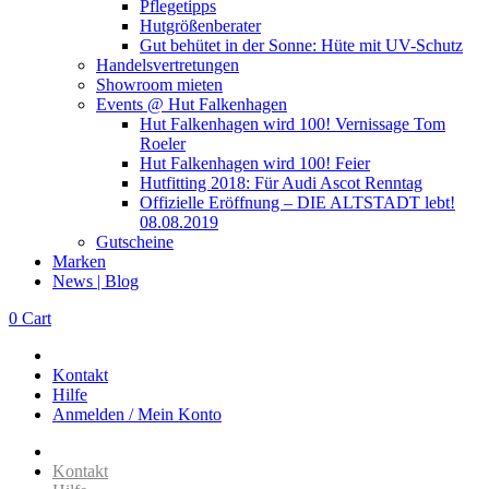
Pflegetipps
Hutgrößenberater
Gut behütet in der Sonne: Hüte mit UV-Schutz
Handelsvertretungen
Showroom mieten
Events @ Hut Falkenhagen
Hut Falkenhagen wird 100! Vernissage Tom
Roeler
Hut Falkenhagen wird 100! Feier
Hutfitting 2018: Für Audi Ascot Renntag
Offizielle Eröffnung – DIE ALTSTADT lebt!
08.08.2019
Gutscheine
Marken
News | Blog
0
Cart
Kontakt
Hilfe
Anmelden / Mein Konto
Kontakt