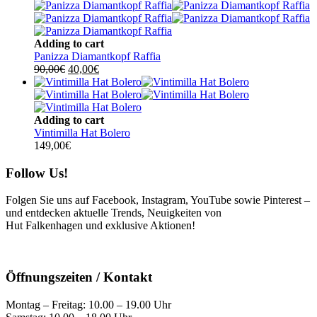
war:
ist:
350,00€
250,00€.
Adding to cart
Panizza Diamantkopf Raffia
Ursprünglicher
Aktueller
90,00
€
40,00
€
Preis
Preis
war:
ist:
90,00€
40,00€.
Adding to cart
Vintimilla Hat Bolero
149,00
€
Follow Us!
Folgen Sie uns auf Facebook, Instagram, YouTube sowie Pinterest –
und entdecken aktuelle Trends, Neuigkeiten von
Hut Falkenhagen und exklusive Aktionen!
Öffnungszeiten / Kontakt
Montag – Freitag: 10.00 – 19.00 Uhr