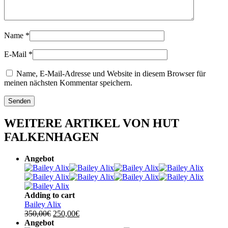
Name
*
E-Mail
*
Name, E-Mail-Adresse und Website in diesem Browser für
meinen nächsten Kommentar speichern.
WEITERE ARTIKEL VON HUT
FALKENHAGEN
Angebot
Adding to cart
Bailey Alix
Ursprünglicher
Aktueller
350,00
€
250,00
€
Preis
Preis
Angebot