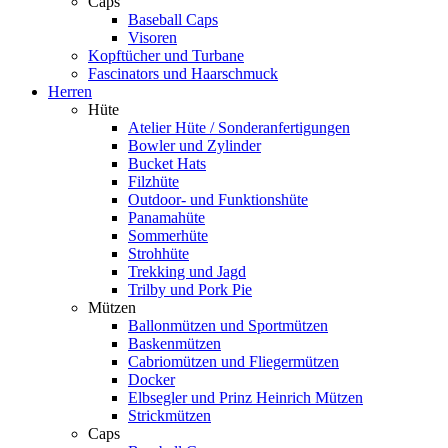
Caps
Baseball Caps
Visoren
Kopftücher und Turbane
Fascinators und Haarschmuck
Herren
Hüte
Atelier Hüte / Sonderanfertigungen
Bowler und Zylinder
Bucket Hats
Filzhüte
Outdoor- und Funktionshüte
Panamahüte
Sommerhüte
Strohhüte
Trekking und Jagd
Trilby und Pork Pie
Mützen
Ballonmützen und Sportmützen
Baskenmützen
Cabriomützen und Fliegermützen
Docker
Elbsegler und Prinz Heinrich Mützen
Strickmützen
Caps