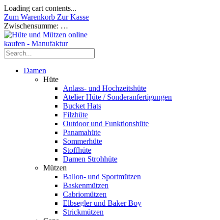
Loading cart contents...
Zum Warenkorb
Zur Kasse
Zwischensumme:
…
Damen
Hüte
Anlass- und Hochzeitshüte
Atelier Hüte / Sonderanfertigungen
Bucket Hats
Filzhüte
Outdoor und Funktionshüte
Panamahüte
Sommerhüte
Stoffhüte
Damen Strohhüte
Mützen
Ballon- und Sportmützen
Baskenmützen
Cabriomützen
Elbsegler und Baker Boy
Strickmützen