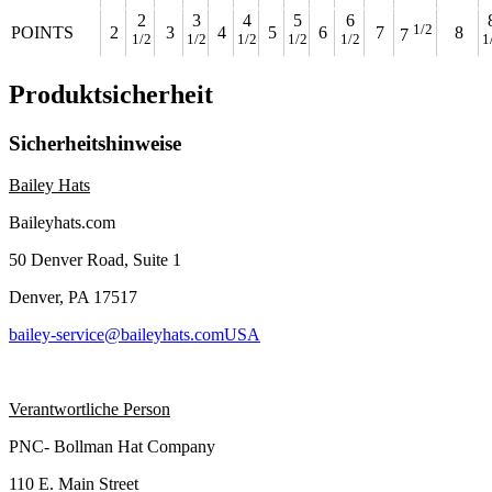
2
3
4
5
6
1/2
POINTS
2
3
4
5
6
7
8
7
1/2
1/2
1/2
1/2
1/2
1
Produktsicherheit
Sicherheitshinweise
Bailey Hats
Baileyhats.com
50 Denver Road, Suite 1
Denver, PA 17517
bailey-service@baileyhats.comUSA
Verantwortliche Person
PNC- Bollman Hat Company
110 E. Main Street