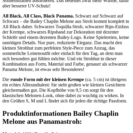
Sonnenstrahlen absorbieren. Das bedeutet zwar mehr Wärme, dafür
aber besserer UV-Schutz!
All Black, All Class, Black Panama.
Schwarz auf Schwarz auf
Schwarz – die Bailey Chaplin Melone aus Stroh kommt komplett in
All Black daher. Schwarzes Toquilla-Stroh, schwarzer Rips-Einfass
der Krempe, schwarzes Ripsband zur Dekoration mit dezenter
Schleife und einem dezenten Bailey-Logo. Keine Spielereien, keine
unnötigen Details. Nur pure, reduzierte Eleganz. Das macht den
kleinen Strohhut zum perfekten Style-Piece zum Anzug, das
sommerliche Leinenoutfit oder einfach für den Tag, an dem man
sich besonders gut fühlen möchte. Und ein Strohhut in dieser
Kombination aus Form, Material und Farbe, genauer als schwarzer
Panama Melone, ist etwas sehr Besonderes!
Die
runde Form mit der kleinen Krempe
(ca. 5 cm) ist übrigens
ein echtes Allroundtalent: Sie steht großen wie kleinen Gesichtern
gleichermaßen gut. Die Kopfhöhe von 9,5 cm sorgt für den
klassischen Melonen-Look, ohne dabei zu wuchtig zu wirken. In
den Größen S, M und L findet sich für jeden die richtige Passform.
Produktinformationen Bailey Chaplin
Melone aus Panamastroh: