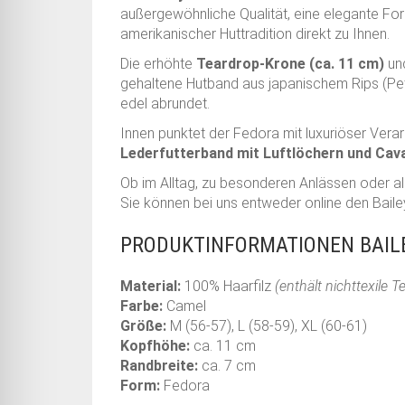
außergewöhnliche Qualität, eine elegante Form
amerikanischer Huttradition direkt zu Ihnen.
Die erhöhte
Teardrop-Krone (ca. 11 cm)
un
gehaltene Hutband aus japanischem Rips (Pet
edel abrundet.
Innen punktet der Fedora mit luxuriöser Verar
Lederfutterband mit Luftlöchern und Caval
Ob im Alltag, zu besonderen Anlässen oder als 
Sie können bei uns entweder online den Baile
PRODUKTINFORMATIONEN BAILE
Material:
100% Haarfilz
(enthält nichttexile T
Farbe:
Camel
Größe:
M (56-57), L (58-59), XL (60-61)
Kopfhöhe:
ca. 11 cm
Randbreite:
ca. 7 cm
Form:
Fedora