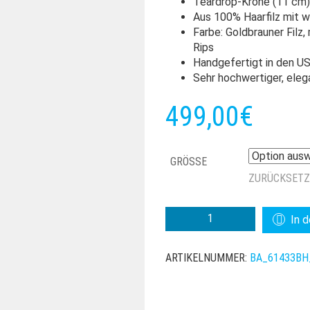
Teardrop-Krone (11 cm)
Aus 100% Haarfilz mit 
Farbe: Goldbrauner Fil
Rips
Handgefertigt in den US
Sehr hochwertiger, eleg
499,00
€
GRÖSSE
ZURÜCKSET
BAILEY
In 
CAVALIER
FEDORA
ARTIKELNUMMER:
BA_61433BH
MENGE