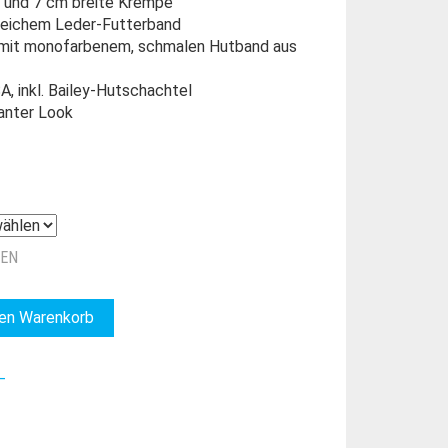
 und 7 cm breite Krempe
weichem Leder-Futterband
z, mit monofarbenem, schmalen Hutband aus
A, inkl. Bailey-Hutschachtel
anter Look
ZEN
den Warenkorb
_