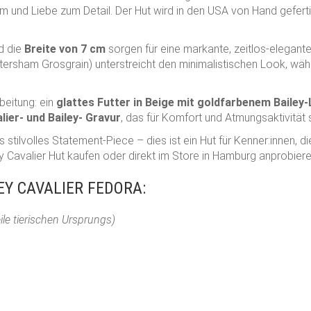
 und Liebe zum Detail. Der Hut wird in den USA von Hand gefertig
d die
Breite von 7 cm
sorgen für eine markante, zeitlos-elegant
ersham Grosgrain) unterstreicht den minimalistischen Look, wä
beitung: ein
glattes Futter in Beige mit goldfarbenem Bailey
ier- und Bailey- Gravur
, das für Komfort und Atmungsaktivität 
stilvolles Statement-Piece – dies ist ein Hut für Kenner:innen, d
y Cavalier Hut kaufen oder direkt im Store in Hamburg anprobiere
Y CAVALIER FEDORA:
eile tierischen Ursprungs)