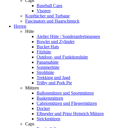
Caps
Baseball Caps
Visoren
Kopftücher und Turbane
Fascinators und Haarschmuck
Herren
Hüte
Atelier Hüte / Sonderanfertigungen
Bowler und Zylinder
Bucket Hats
Filzhüte
Outdoor- und Funktionshüte
Panamahüte
Sommerhüte
Strohhüte
Trekking und Jagd
Trilby und Pork Pie
Mützen
Ballonmützen und Sportmützen
Baskenmützen
Cabriomützen und Fliegermützen
Docker
Elbsegler und Prinz Heinrich Mützen
Strickmützen
Caps