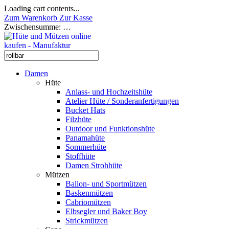
Loading cart contents...
Zum Warenkorb
Zur Kasse
Zwischensumme:
…
Damen
Hüte
Anlass- und Hochzeitshüte
Atelier Hüte / Sonderanfertigungen
Bucket Hats
Filzhüte
Outdoor und Funktionshüte
Panamahüte
Sommerhüte
Stoffhüte
Damen Strohhüte
Mützen
Ballon- und Sportmützen
Baskenmützen
Cabriomützen
Elbsegler und Baker Boy
Strickmützen