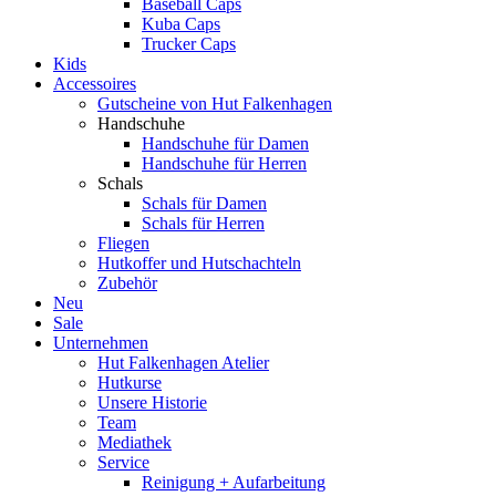
Baseball Caps
Kuba Caps
Trucker Caps
Kids
Accessoires
Gutscheine von Hut Falkenhagen
Handschuhe
Handschuhe für Damen
Handschuhe für Herren
Schals
Schals für Damen
Schals für Herren
Fliegen
Hutkoffer und Hutschachteln
Zubehör
Neu
Sale
Unternehmen
Hut Falkenhagen Atelier
Hutkurse
Unsere Historie
Team
Mediathek
Service
Reinigung + Aufarbeitung