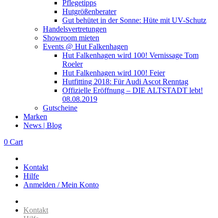
Pflegetipps
Hutgrößenberater
Gut behütet in der Sonne: Hüte mit UV-Schutz
Handelsvertretungen
Showroom mieten
Events @ Hut Falkenhagen
Hut Falkenhagen wird 100! Vernissage Tom
Roeler
Hut Falkenhagen wird 100! Feier
Hutfitting 2018: Für Audi Ascot Renntag
Offizielle Eröffnung – DIE ALTSTADT lebt!
08.08.2019
Gutscheine
Marken
News | Blog
0
Cart
Kontakt
Hilfe
Anmelden / Mein Konto
Kontakt