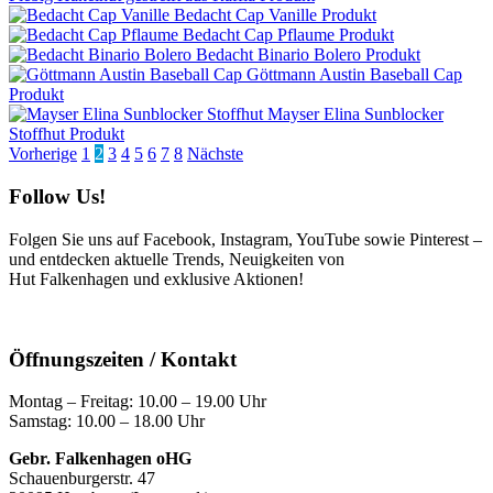
Bedacht Cap Vanille
Produkt
Bedacht Cap Pflaume
Produkt
Bedacht Binario Bolero
Produkt
Göttmann Austin Baseball Cap
Produkt
Mayser Elina Sunblocker
Stoffhut
Produkt
Seitennummerierung
Vorherige
1
2
3
4
5
6
7
8
Nächste
der
Follow Us!
Beiträge
Folgen Sie uns auf Facebook, Instagram, YouTube sowie Pinterest –
und entdecken aktuelle Trends, Neuigkeiten von
Hut Falkenhagen und exklusive Aktionen!
Öffnungszeiten / Kontakt
Montag – Freitag: 10.00 – 19.00 Uhr
Samstag: 10.00 – 18.00 Uhr
Gebr. Falkenhagen oHG
Schauenburgerstr. 47