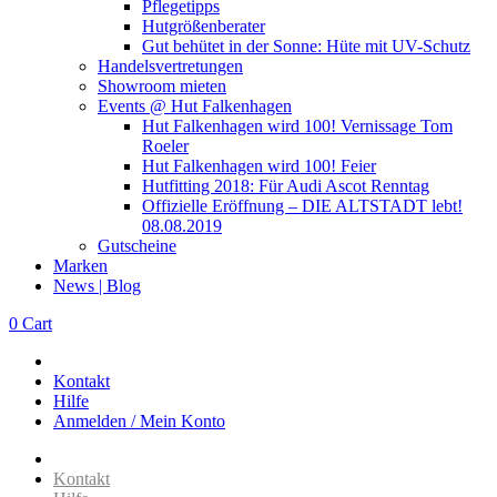
Pflegetipps
Hutgrößenberater
Gut behütet in der Sonne: Hüte mit UV-Schutz
Handelsvertretungen
Showroom mieten
Events @ Hut Falkenhagen
Hut Falkenhagen wird 100! Vernissage Tom
Roeler
Hut Falkenhagen wird 100! Feier
Hutfitting 2018: Für Audi Ascot Renntag
Offizielle Eröffnung – DIE ALTSTADT lebt!
08.08.2019
Gutscheine
Marken
News | Blog
0
Cart
Kontakt
Hilfe
Anmelden / Mein Konto
Kontakt