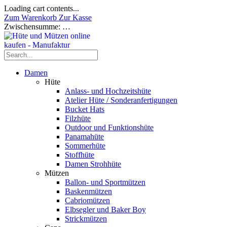
Loading cart contents...
Zum Warenkorb
Zur Kasse
Zwischensumme:
…
Damen
Hüte
Anlass- und Hochzeitshüte
Atelier Hüte / Sonderanfertigungen
Bucket Hats
Filzhüte
Outdoor und Funktionshüte
Panamahüte
Sommerhüte
Stoffhüte
Damen Strohhüte
Mützen
Ballon- und Sportmützen
Baskenmützen
Cabriomützen
Elbsegler und Baker Boy
Strickmützen