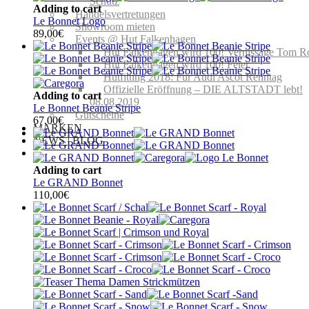
Schutz
Adding to cart
Handelsvertretungen
Le Bonnet Logo
Showroom mieten
89,00
€
Events @ Hut Falkenhagen
Hut Falkenhagen wird 100! Vernissage Tom R
Hut Falkenhagen wird 100! Feier
Hutfitting 2018: Für Audi Ascot Renntag
Offizielle Eröffnung – DIE ALTSTADT lebt!
Adding to cart
08.08.2019
Le Bonnet Beanie Stripe
Gutscheine
67,00
€
MARKEN
NEWS | BLOG
Adding to cart
Le GRAND Bonnet
110,00
€