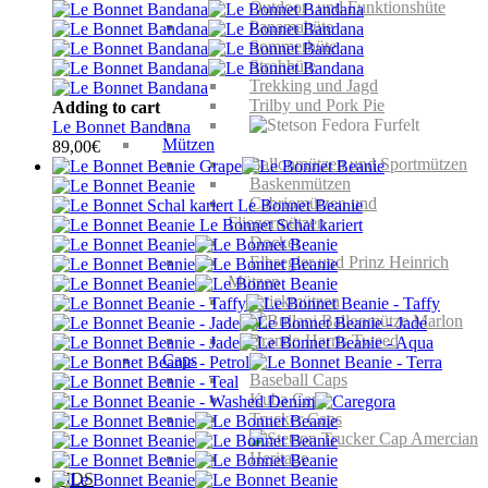
Outdoor- und Funktionshüte
Panamahüte
Sommerhüte
Strohhüte
Trekking und Jagd
Trilby und Pork Pie
Adding to cart
Le Bonnet Bandana
Mützen
89,00
€
Ballonmützen und Sportmützen
Baskenmützen
Cabriomützen und
Fliegermützen
Docker
Elbsegler und Prinz Heinrich
Mützen
Strickmützen
Caps
Baseball Caps
Kuba Caps
Trucker Caps
KIDS