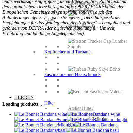
und zuverlässige Angorafaser, deren Pflege in ihrer Zucht nicht nur
Elbsegler und Baker Boy
den europäischen Tierschutzstandards (98/58 / EG-Richtlinie der
Strickmützen
Europäischen Gemeinschaft) entspricht, sondern auch den
Anforderungen der EU – noch strengeres „Tierschutzgesetz der
Caps
Empfehlungen für das Wohlergehen der Nutztiere“ – empfohlen und
Baseball Caps
gefördert von DEFRA (der britischen Abteilung für Umwelt,
Visoren
Ernährung und ländliche Angelegenheiten).
Kopftücher und Turbane
Fascinators und Haarschmuck
HERREN
Hüte
Loading products...
Atelier Hüte /
Sonderanfertigungen
Bowler und Zylinder
Bucket Hats
Filzhüte