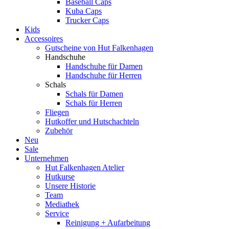
Baseball Caps
Kuba Caps
Trucker Caps
Kids
Accessoires
Gutscheine von Hut Falkenhagen
Handschuhe
Handschuhe für Damen
Handschuhe für Herren
Schals
Schals für Damen
Schals für Herren
Fliegen
Hutkoffer und Hutschachteln
Zubehör
Neu
Sale
Unternehmen
Hut Falkenhagen Atelier
Hutkurse
Unsere Historie
Team
Mediathek
Service
Reinigung + Aufarbeitung