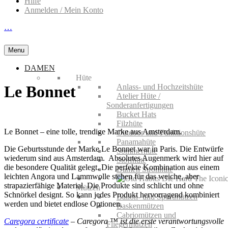
Hilfe
Anmelden / Mein Konto
…
Menu
DAMEN
Hüte
Anlass- und Hochzeitshüte
Le Bonnet
Atelier Hüte /
Sonderanfertigungen
Bucket Hats
Filzhüte
Le Bonnet – eine tolle, trendige Marke aus Amsterdam.
Outdoor und Funktionshüte
Panamahüte
Die Geburtsstunde der Marke Le Bonnet war in Paris. Die Entwürfe
Sommerhüte
wiederum sind aus Amsterdam. Absolutes Augenmerk wird hier auf
Stoffhüte
die besondere Qualität gelegt. Die perfekte Kombination aus einem
Damen Strohhüte
leichten Angora und Lammwolle stehen für das weiche, aber
strapazierfähige Material. Die Produkte sind schlicht und ohne
Mützen
Schnörkel designt. So kann jedes Produkt hervorragend kombiniert
Ballon- und Sportmützen
werden und bietet endlose Optionen.
Baskenmützen
Cabriomützen und
Caregora certificate
– Caregora ™ ist die erste verantwortungsvolle
Fliegermützen