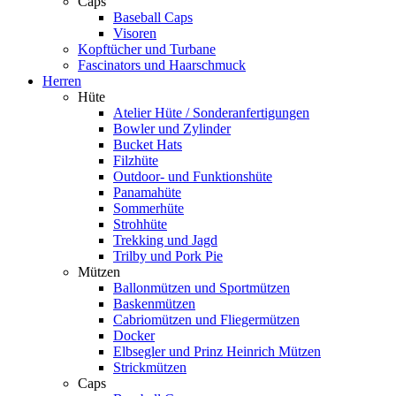
Caps
Baseball Caps
Visoren
Kopftücher und Turbane
Fascinators und Haarschmuck
Herren
Hüte
Atelier Hüte / Sonderanfertigungen
Bowler und Zylinder
Bucket Hats
Filzhüte
Outdoor- und Funktionshüte
Panamahüte
Sommerhüte
Strohhüte
Trekking und Jagd
Trilby und Pork Pie
Mützen
Ballonmützen und Sportmützen
Baskenmützen
Cabriomützen und Fliegermützen
Docker
Elbsegler und Prinz Heinrich Mützen
Strickmützen
Caps