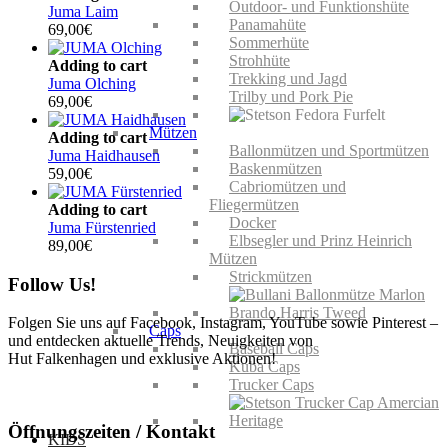
Outdoor- und Funktionshüte
Juma Laim
Panamahüte
69,00
€
Sommerhüte
Strohhüte
Adding to cart
Trekking und Jagd
Juma Olching
Trilby und Pork Pie
69,00
€
Mützen
Adding to cart
Ballonmützen und Sportmützen
Juma Haidhausen
Baskenmützen
59,00
€
Cabriomützen und
Fliegermützen
Adding to cart
Docker
Juma Fürstenried
Elbsegler und Prinz Heinrich
89,00
€
Mützen
Strickmützen
Follow Us!
Folgen Sie uns auf Facebook, Instagram, YouTube sowie Pinterest –
Caps
und entdecken aktuelle Trends, Neuigkeiten von
Baseball Caps
Hut Falkenhagen und exklusive Aktionen!
Kuba Caps
Trucker Caps
Öffnungszeiten / Kontakt
KIDS