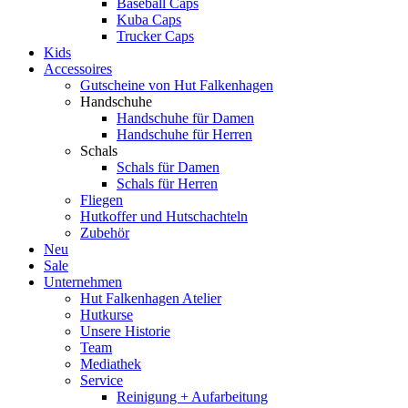
Baseball Caps
Kuba Caps
Trucker Caps
Kids
Accessoires
Gutscheine von Hut Falkenhagen
Handschuhe
Handschuhe für Damen
Handschuhe für Herren
Schals
Schals für Damen
Schals für Herren
Fliegen
Hutkoffer und Hutschachteln
Zubehör
Neu
Sale
Unternehmen
Hut Falkenhagen Atelier
Hutkurse
Unsere Historie
Team
Mediathek
Service
Reinigung + Aufarbeitung