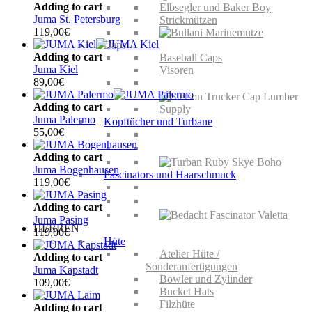
Adding to cart
Elbsegler und Baker Boy
Juma St. Petersburg
Strickmützen
119,00
€
Caps
Adding to cart
Baseball Caps
Juma Kiel
Visoren
89,00
€
Adding to cart
Juma Palermo
Kopftücher und Turbane
55,00
€
Adding to cart
Juma Bogenhausen
Fascinators und Haarschmuck
119,00
€
Adding to cart
Juma Pasing
HERREN
119,00
€
Hüte
Atelier Hüte /
Adding to cart
Sonderanfertigungen
Juma Kapstadt
Bowler und Zylinder
109,00
€
Bucket Hats
Filzhüte
Adding to cart