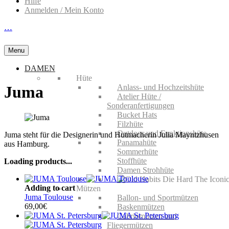
Hilfe
Anmelden / Mein Konto
…
Menu
DAMEN
Hüte
Anlass- und Hochzeitshüte
Juma
Atelier Hüte /
Sonderanfertigungen
Bucket Hats
Filzhüte
Outdoor und Funktionshüte
Juma steht für die Designerin und Hutmacherin Julia Mayntzhusen
Panamahüte
aus Hamburg.
Sommerhüte
Stoffhüte
Loading products...
Damen Strohhüte
Adding to cart
Mützen
Juma Toulouse
Ballon- und Sportmützen
69,00
€
Baskenmützen
Cabriomützen und
Fliegermützen