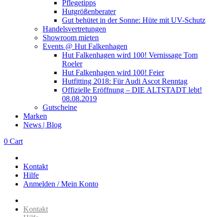
Pflegetipps
Hutgrößenberater
Gut behütet in der Sonne: Hüte mit UV-Schutz
Handelsvertretungen
Showroom mieten
Events @ Hut Falkenhagen
Hut Falkenhagen wird 100! Vernissage Tom
Roeler
Hut Falkenhagen wird 100! Feier
Hutfitting 2018: Für Audi Ascot Renntag
Offizielle Eröffnung – DIE ALTSTADT lebt!
08.08.2019
Gutscheine
Marken
News | Blog
0
Cart
Kontakt
Hilfe
Anmelden / Mein Konto
Kontakt