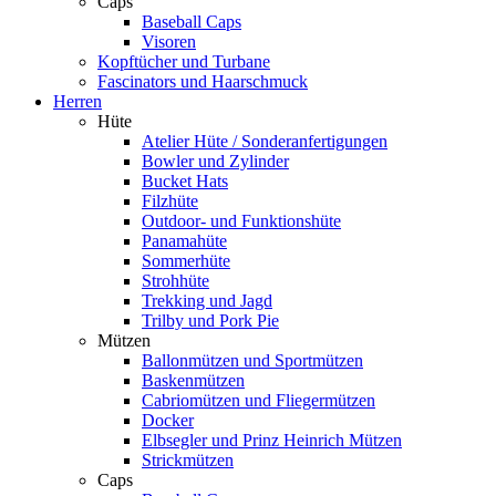
Caps
Baseball Caps
Visoren
Kopftücher und Turbane
Fascinators und Haarschmuck
Herren
Hüte
Atelier Hüte / Sonderanfertigungen
Bowler und Zylinder
Bucket Hats
Filzhüte
Outdoor- und Funktionshüte
Panamahüte
Sommerhüte
Strohhüte
Trekking und Jagd
Trilby und Pork Pie
Mützen
Ballonmützen und Sportmützen
Baskenmützen
Cabriomützen und Fliegermützen
Docker
Elbsegler und Prinz Heinrich Mützen
Strickmützen
Caps