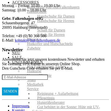
ACCESSOIRES
Montag – Freitag: 10.00 – 19.00 Uhr
Gutscheine von Hut Falkenhagen
Samstag: 10.00 – 18.00 Uhr
Handschuhe
Handschuhe für Damen
Gebr. Falkenhagen oHG
Handschuhe für Herren
Schauenburgerstr. 47
Schals
20095 Hamburg (Innenstadt)
Schals für Damen
Schals für Herren
Telefon: +49 (0) 40 366 566
Fliegen
E-Mail:
kontakt@hut-falkenhagen.de
Hutkoffer und Hutschachteln
Zubehör
Newsletter
NEU
SALE
Abonnieren Sie jetzt unseren kostenlosen Newsletter und erhalten
UNTERNEHMEN
Sie einmalig 10% Rabatt
in unserem Online Shop.
Hut Falkenhagen Atelier
Den Gutschein Code erhalten Sie per E-Mail.
Hutkurse
Unsere Historie
Team
Mediathek
Service
Reinigung + Aufarbeitung
Pflegetipps
Hutgrößenberater
Impressum
Gut behütet in der Sonne: Hüte mit UV-
Kontakt