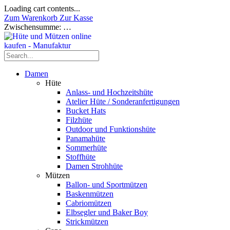
Loading cart contents...
Zum Warenkorb
Zur Kasse
Zwischensumme:
…
Damen
Hüte
Anlass- und Hochzeitshüte
Atelier Hüte / Sonderanfertigungen
Bucket Hats
Filzhüte
Outdoor und Funktionshüte
Panamahüte
Sommerhüte
Stoffhüte
Damen Strohhüte
Mützen
Ballon- und Sportmützen
Baskenmützen
Cabriomützen
Elbsegler und Baker Boy
Strickmützen