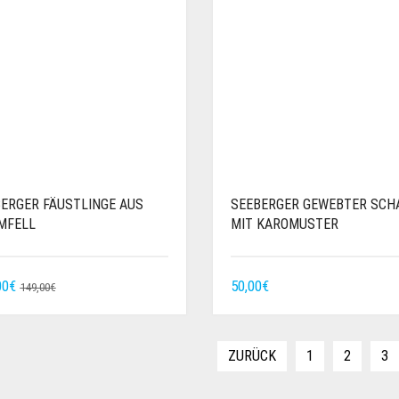
ERGER FÄUSTLINGE AUS
SEEBERGER GEWEBTER SCH
MFELL
MIT KAROMUSTER
URSPRÜNGLICHER
AKTUELLER
00
€
50,00
€
149,00
€
PREIS
PREIS
WAR:
IST:
149,00€
110,00€.
ZURÜCK
1
2
3