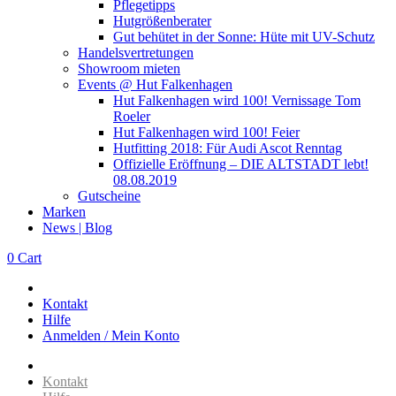
Pflegetipps
Hutgrößenberater
Gut behütet in der Sonne: Hüte mit UV-Schutz
Handelsvertretungen
Showroom mieten
Events @ Hut Falkenhagen
Hut Falkenhagen wird 100! Vernissage Tom
Roeler
Hut Falkenhagen wird 100! Feier
Hutfitting 2018: Für Audi Ascot Renntag
Offizielle Eröffnung – DIE ALTSTADT lebt!
08.08.2019
Gutscheine
Marken
News | Blog
0
Cart
Kontakt
Hilfe
Anmelden / Mein Konto
Kontakt