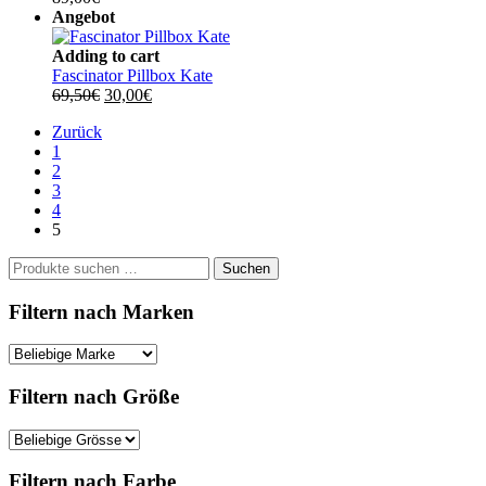
Angebot
Adding to cart
Fascinator Pillbox Kate
Ursprünglicher
Aktueller
69,50
€
30,00
€
Preis
Preis
Zurück
war:
ist:
1
69,50€
30,00€.
2
3
4
5
Suchen
Suchen
nach:
Filtern nach Marken
Filtern nach Größe
Filtern nach Farbe