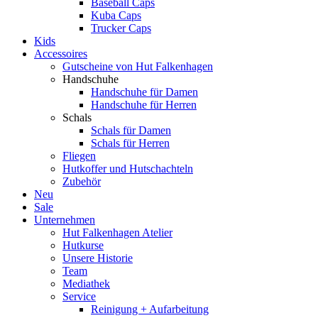
Baseball Caps
Kuba Caps
Trucker Caps
Kids
Accessoires
Gutscheine von Hut Falkenhagen
Handschuhe
Handschuhe für Damen
Handschuhe für Herren
Schals
Schals für Damen
Schals für Herren
Fliegen
Hutkoffer und Hutschachteln
Zubehör
Neu
Sale
Unternehmen
Hut Falkenhagen Atelier
Hutkurse
Unsere Historie
Team
Mediathek
Service
Reinigung + Aufarbeitung