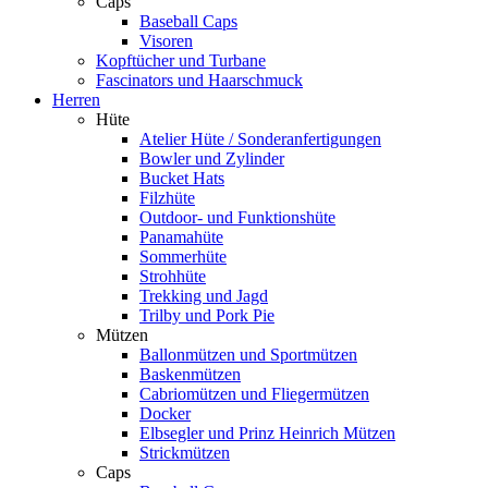
Caps
Baseball Caps
Visoren
Kopftücher und Turbane
Fascinators und Haarschmuck
Herren
Hüte
Atelier Hüte / Sonderanfertigungen
Bowler und Zylinder
Bucket Hats
Filzhüte
Outdoor- und Funktionshüte
Panamahüte
Sommerhüte
Strohhüte
Trekking und Jagd
Trilby und Pork Pie
Mützen
Ballonmützen und Sportmützen
Baskenmützen
Cabriomützen und Fliegermützen
Docker
Elbsegler und Prinz Heinrich Mützen
Strickmützen
Caps