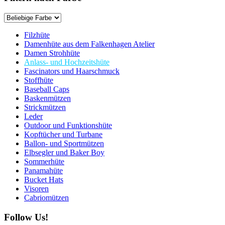
Filzhüte
Damenhüte aus dem Falkenhagen Atelier
Damen Strohhüte
Anlass- und Hochzeitshüte
Fascinators und Haarschmuck
Stoffhüte
Baseball Caps
Baskenmützen
Strickmützen
Leder
Outdoor und Funktionshüte
Kopftücher und Turbane
Ballon- und Sportmützen
Elbsegler und Baker Boy
Sommerhüte
Panamahüte
Bucket Hats
Visoren
Cabriomützen
Follow Us!