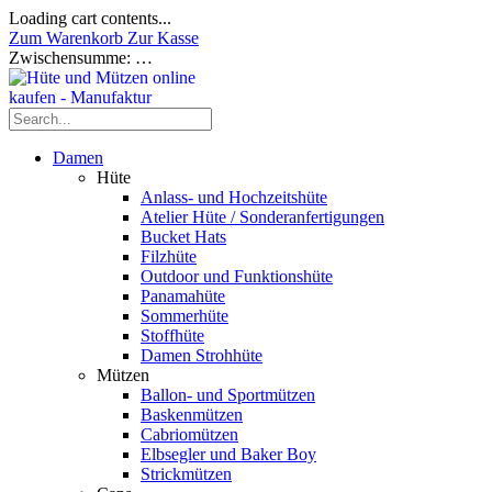
Loading cart contents...
Zum Warenkorb
Zur Kasse
Zwischensumme:
…
Damen
Hüte
Anlass- und Hochzeitshüte
Atelier Hüte / Sonderanfertigungen
Bucket Hats
Filzhüte
Outdoor und Funktionshüte
Panamahüte
Sommerhüte
Stoffhüte
Damen Strohhüte
Mützen
Ballon- und Sportmützen
Baskenmützen
Cabriomützen
Elbsegler und Baker Boy
Strickmützen