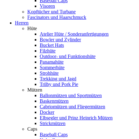
Baseball Caps
Visoren
Kopftücher und Turbane
Fascinators und Haarschmuck
Herren
Hüte
Atelier Hüte / Sonderanfertigungen
Bowler und Zylinder
Bucket Hats
Filzhüte
Outdoor- und Funktionshüte
Panamahüte
Sommerhüte
Strohhüte
Trekking und Jagd
Trilby und Pork Pie
Mützen
Ballonmützen und Sportmützen
Baskenmützen
Cabriomützen und Fliegermützen
Docker
Elbsegler und Prinz Heinrich Mützen
Strickmützen
Caps
Baseball Caps