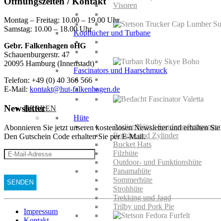
Öffnungszeiten / Kontakt
Visoren
Montag – Freitag: 10.00 – 19.00 Uhr
Samstag: 10.00 – 18.00 Uhr
Kopftücher und Turbane
Gebr. Falkenhagen oHG
Schauenburgerstr. 47
20095 Hamburg (Innenstadt)
Fascinators und Haarschmuck
Telefon: +49 (0) 40 366 566
E-Mail:
kontakt@hut-falkenhagen.de
Newsletter
HERREN
Hüte
Atelier Hüte / Sonderanfertigunge
Abonnieren Sie jetzt unseren kostenlosen Newsletter und erhalten S
Bowler und Zylinder
Den Gutschein Code erhalten Sie per E-Mail.
Bucket Hats
Filzhüte
Outdoor- und Funktionshüte
Panamahüte
Sommerhüte
Strohhüte
Trekking und Jagd
Trilby und Pork Pie
Impressum
Kontakt