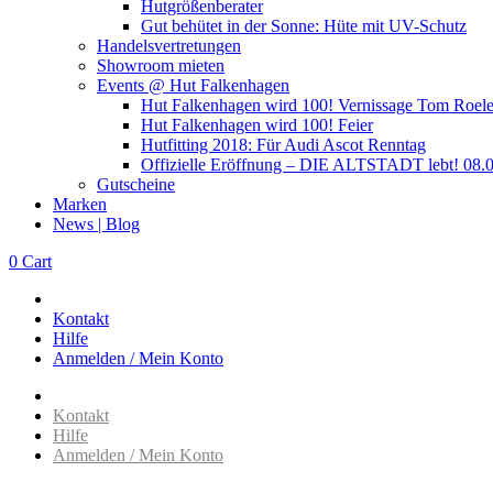
Hutgrößenberater
Gut behütet in der Sonne: Hüte mit UV-Schutz
Handelsvertretungen
Showroom mieten
Events @ Hut Falkenhagen
Hut Falkenhagen wird 100! Vernissage Tom Roele
Hut Falkenhagen wird 100! Feier
Hutfitting 2018: Für Audi Ascot Renntag
Offizielle Eröffnung – DIE ALTSTADT lebt! 08.
Gutscheine
Marken
News | Blog
0
Cart
Kontakt
Hilfe
Anmelden / Mein Konto
Kontakt
Hilfe
Anmelden / Mein Konto
…