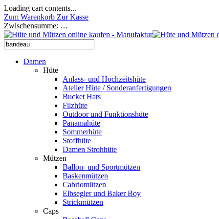
Loading cart contents...
Zum Warenkorb
Zur Kasse
Zwischensumme:
…
Damen
Hüte
Anlass- und Hochzeitshüte
Atelier Hüte / Sonderanfertigungen
Bucket Hats
Filzhüte
Outdoor und Funktionshüte
Panamahüte
Sommerhüte
Stoffhüte
Damen Strohhüte
Mützen
Ballon- und Sportmützen
Baskenmützen
Cabriomützen
Elbsegler und Baker Boy
Strickmützen
Caps