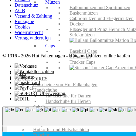
Mützen
Datenschutz
Ballonmützen und Sportmützen
AGB
Baskenmützen
Versand & Zahlung
Cabriomützen und Fliegermützen
Rückgabe
Docker
Cookies
Elbsegler und Prinz Heinrich Müt
Widerrufsrecht
Strickmützen
Vertrag widerrufen
Caps
Baseball Caps
© 1916 - 2026 Hut Falkenhagen - Hüte und Mützen online kaufen
Kuba Caps
Trucker Caps
KIDS
ACCESSOIRES
Gutscheine von Hut Falkenhagen
Handschuhe
Handschuhe für Damen
Handschuhe für Herren
Schals
Schals für Damen
Schals für Herren
Fliegen
Hutkoffer und Hutschachteln
Zubehör