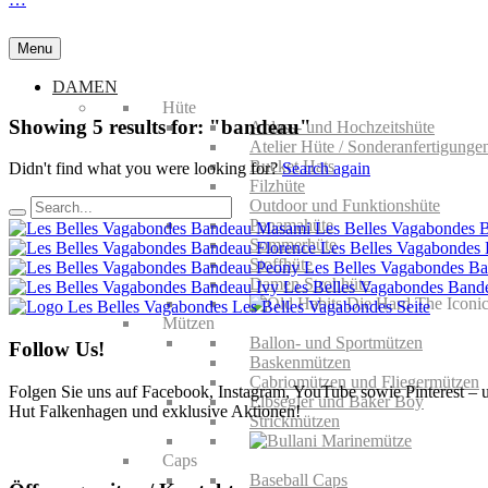
Menu
DAMEN
Hüte
Showing
5
results for:
"bandeau"
Anlass- und Hochzeitshüte
Atelier Hüte / Sonderanfertigunge
Bucket Hats
Didn't find what you were looking for?
Search again
Filzhüte
Outdoor und Funktionshüte
Panamahüte
Les Belles Vagabondes
Sommerhüte
Les Belles Vagabondes
Stoffhüte
Les Belles Vagabondes B
Damen Strohhüte
Les Belles Vagabondes Band
Les Belles Vagabondes
Seite
Mützen
Ballon- und Sportmützen
Follow Us!
Baskenmützen
Cabriomützen und Fliegermützen
Folgen Sie uns auf Facebook, Instagram, YouTube sowie Pinterest – 
Elbsegler und Baker Boy
Hut Falkenhagen und exklusive Aktionen!
Strickmützen
Caps
Baseball Caps