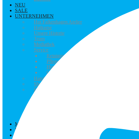
NEU
SALE
UNTERNEHMEN
Hut Falkenhagen Atelier
Hutkurse
Unsere Historie
Team
Mediathek
Service
Reinigung + Aufarbeitung
Pflegetipps
Hutgrößenberater
Gut behütet in der Sonne: Hüte mit UV-Schutz
Handelsvertretungen
Showroom mieten
Events @ Hut Falkenhagen
Hut Falkenhagen wird 100! Vernissage Tom R
Hut Falkenhagen wird 100! Feier
Hutfitting 2018: Für Audi Ascot Renntag
Offizielle Eröffnung – DIE ALTSTADT lebt! 
Gutscheine
MARKEN
NEWS | BLOG