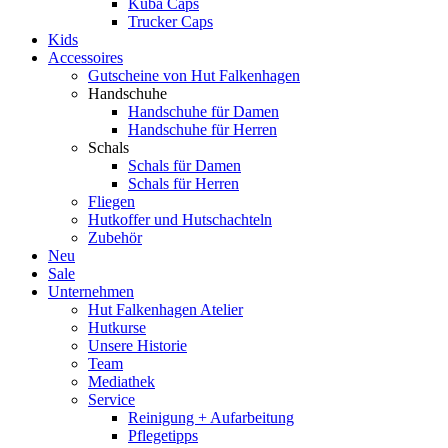
Kuba Caps
Trucker Caps
Kids
Accessoires
Gutscheine von Hut Falkenhagen
Handschuhe
Handschuhe für Damen
Handschuhe für Herren
Schals
Schals für Damen
Schals für Herren
Fliegen
Hutkoffer und Hutschachteln
Zubehör
Neu
Sale
Unternehmen
Hut Falkenhagen Atelier
Hutkurse
Unsere Historie
Team
Mediathek
Service
Reinigung + Aufarbeitung
Pflegetipps