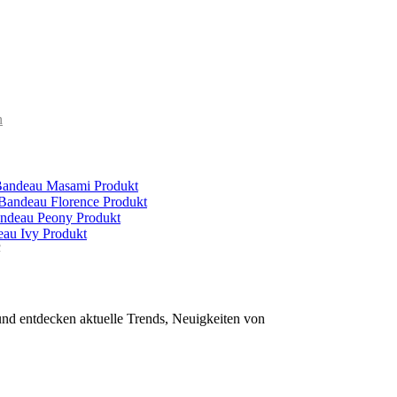
n
 Bandeau Masami
Produkt
 Bandeau Florence
Produkt
andeau Peony
Produkt
eau Ivy
Produkt
und entdecken aktuelle Trends, Neuigkeiten von