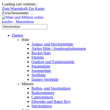
Loading cart contents...
Zum Warenkorb
Zur Kasse
Zwischensumme:
…
Damen
Hüte
Anlass- und Hochzeitshüte
Atelier Hüte / Sonderanfertigungen
Bucket Hats
Filzhüte
Outdoor und Funktionshüte
Panamahüte
Sommerhüte
Stoffhüte
Damen Strohhüte
Mützen
Ballon- und Sportmützen
Baskenmützen
Cabriomützen
Elbsegler und Baker Boy
Strickmützen