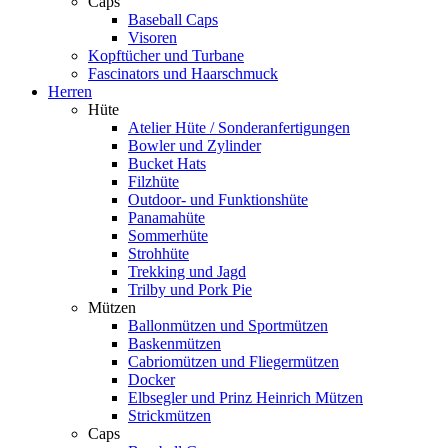
Caps
Baseball Caps
Visoren
Kopftücher und Turbane
Fascinators und Haarschmuck
Herren
Hüte
Atelier Hüte / Sonderanfertigungen
Bowler und Zylinder
Bucket Hats
Filzhüte
Outdoor- und Funktionshüte
Panamahüte
Sommerhüte
Strohhüte
Trekking und Jagd
Trilby und Pork Pie
Mützen
Ballonmützen und Sportmützen
Baskenmützen
Cabriomützen und Fliegermützen
Docker
Elbsegler und Prinz Heinrich Mützen
Strickmützen
Caps