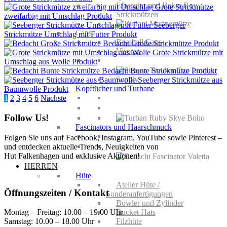
Elbsegler und Baker Boy
Grote Strickmütze
Strickmützen
zweifarbig mit Umschlag
Produkt
Seeberger
Caps
Strickmütze Umschlag mit Futter
Produkt
Baseball Caps
Bedacht Große Strickmütze
Produkt
Visoren
Grote Strickmütze mit
Umschlag aus Wolle
Produkt
Bedacht Bunte Strickmütze
Produkt
Seeberger Strickmütze aus
Kopftücher und Turbane
Baumwolle
Produkt
Seitennummerierung
1
2
3
4
5
6
Nächste
der
Follow Us!
Beiträge
Fascinators und Haarschmuck
Folgen Sie uns auf Facebook, Instagram, YouTube sowie Pinterest –
und entdecken aktuelle Trends, Neuigkeiten von
Hut Falkenhagen und exklusive Aktionen!
HERREN
Hüte
Atelier Hüte /
Öffnungszeiten / Kontakt
Sonderanfertigungen
Bowler und Zylinder
Bucket Hats
Montag – Freitag: 10.00 – 19.00 Uhr
Filzhüte
Samstag: 10.00 – 18.00 Uhr