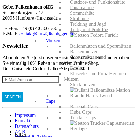
Outdoor- und Funktionshüte
Gebr. Falkenhagen oHG
Panamahüte
Schauenburgerstr. 47
Sommerhüte
20095 Hamburg (Innenstadt)
Strohhüte
Trekking und Jagd
Telefon: +49 (0) 40 366 566
Trilby und Pork Pie
E-Mail:
kontakt@hut-falkenhagen.de
Mützen
Newsletter
Ballonmützen und Sportmützen
Baskenmützen
Cabriomützen und
Abonnieren Sie jetzt unseren kostenlosen Newsletter und erhalten
Fliegermützen
Sie einmalig 10% Rabatt
in unserem Online Shop.
Docker
Den Gutschein Code erhalten Sie per E-Mail.
Elbsegler und Prinz Heinrich
Mützen
Strickmützen
Caps
Baseball Caps
Kuba Caps
Impressum
Trucker Caps
Kontakt
Datenschutz
AGB
KIDS