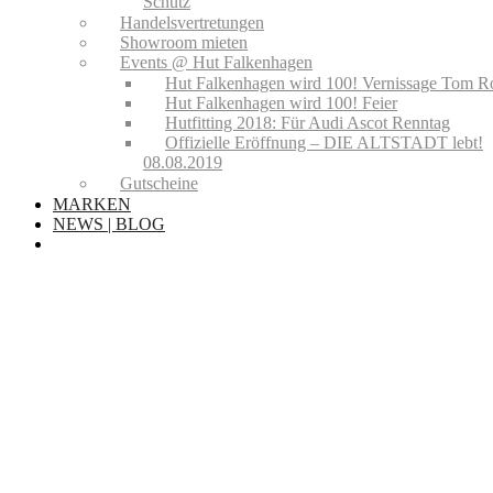
Schutz
Handelsvertretungen
Showroom mieten
Events @ Hut Falkenhagen
Hut Falkenhagen wird 100! Vernissage Tom R
Hut Falkenhagen wird 100! Feier
Hutfitting 2018: Für Audi Ascot Renntag
Offizielle Eröffnung – DIE ALTSTADT lebt!
08.08.2019
Gutscheine
MARKEN
NEWS | BLOG