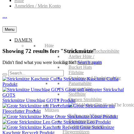
Hilfe
Anmelden / Mein Konto
…
Menu
DAMEN
Hüte
Showing
72
results for:
"Strickmütze"
Anlass- und Hochzeitshüte
Atelier Hüte /
Sonderanfertigungen
Didn't find what you were looking for?
Search again
Bucket Hats
Filzhüte
Outdoor und Funktionshüte
Strickmütze Kaschmir Cuffia
Panamahüte
Produkt
Sommerhüte
Stoffhüte
Damen Strohhüte
Strickmütze Umschlag GOTS
Produkt
Grote Strickmütze mit
Mützen
Fleecefutter
Produkt
Ballon- und Sportmützen
Grote Strickmütze Küste
Produkt
Baskenmützen
Grote Strickmütze Leo
Produkt
Cabriomützen und
Grote Strickmütze
Fliegermützen
Kaschmir Recycelt
Produkt