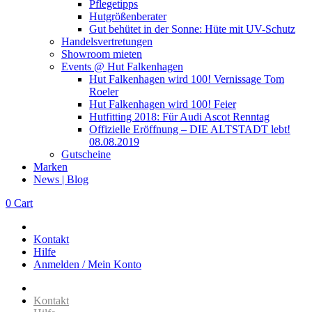
Pflegetipps
Hutgrößenberater
Gut behütet in der Sonne: Hüte mit UV-Schutz
Handelsvertretungen
Showroom mieten
Events @ Hut Falkenhagen
Hut Falkenhagen wird 100! Vernissage Tom
Roeler
Hut Falkenhagen wird 100! Feier
Hutfitting 2018: Für Audi Ascot Renntag
Offizielle Eröffnung – DIE ALTSTADT lebt!
08.08.2019
Gutscheine
Marken
News | Blog
0
Cart
Kontakt
Hilfe
Anmelden / Mein Konto
Kontakt