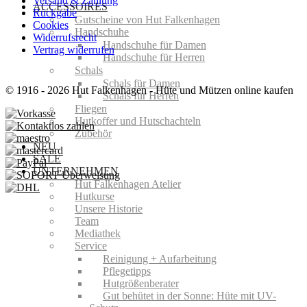
Versand & Zahlung
ACCESSOIRES
Rückgabe
Gutscheine von Hut Falkenhagen
Cookies
Handschuhe
Widerrufsrecht
Handschuhe für Damen
Vertrag widerrufen
Handschuhe für Herren
Schals
Schals für Damen
© 1916 - 2026 Hut Falkenhagen - Hüte und Mützen online kaufen
Schals für Herren
Fliegen
Hutkoffer und Hutschachteln
Zubehör
NEU
SALE
UNTERNEHMEN
Hut Falkenhagen Atelier
Hutkurse
Unsere Historie
Team
Mediathek
Service
Reinigung + Aufarbeitung
Pflegetipps
Hutgrößenberater
Gut behütet in der Sonne: Hüte mit UV-