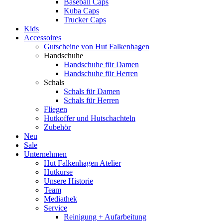
Baseball Caps
Kuba Caps
Trucker Caps
Kids
Accessoires
Gutscheine von Hut Falkenhagen
Handschuhe
Handschuhe für Damen
Handschuhe für Herren
Schals
Schals für Damen
Schals für Herren
Fliegen
Hutkoffer und Hutschachteln
Zubehör
Neu
Sale
Unternehmen
Hut Falkenhagen Atelier
Hutkurse
Unsere Historie
Team
Mediathek
Service
Reinigung + Aufarbeitung