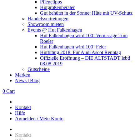
Pflegetipps
Hutgrößenberater
Gut behütet in der Sonne: Hüte mit UV-Schutz
Handelsvertretungen
Showroom mieten
Events @ Hut Falkenhagen
Hut Falkenhagen wird 100! Vernissage Tom
Roeler
Hut Falkenhagen wird 100! Feier
Hutfitting 2018: Für Audi Ascot Renntag
Offizielle Eröffnung – DIE ALTSTADT lebt!
08.08.2019
Gutscheine
Marken
News | Blog
0
Cart
Kontakt
Hilfe
Anmelden / Mein Konto
Kontakt