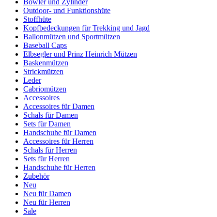
Bowler und Zylinder
Outdoor- und Funktionshüte
Stoffhüte
Kopfbedeckungen für Trekking und Jagd
Ballonmützen und Sportmützen
Baseball Caps
Elbsegler und Prinz Heinrich Mützen
Baskenmützen
Strickmützen
Leder
Cabriomützen
Accessoires
Accessoires für Damen
Schals für Damen
Sets für Damen
Handschuhe für Damen
Accessoires für Herren
Schals für Herren
Sets für Herren
Handschuhe für Herren
Zubehör
Neu
Neu für Damen
Neu für Herren
Sale