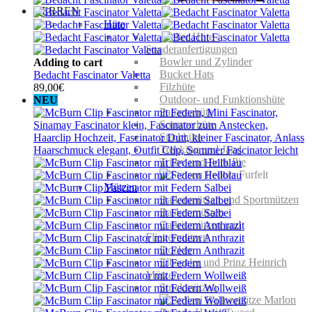
HERREN
Hüte
Atelier Hüte /
Sonderanfertigungen
Bowler und Zylinder
Adding to cart
Bucket Hats
Bedacht Fascinator Valetta
Filzhüte
89,00
€
Outdoor- und Funktionshüte
NEU
Panamahüte
Sommerhüte
Strohhüte
Trekking und Jagd
Trilby und Pork Pie
Mützen
Ballonmützen und Sportmützen
Baskenmützen
Cabriomützen und
Fliegermützen
Docker
Elbsegler und Prinz Heinrich
Mützen
Strickmützen