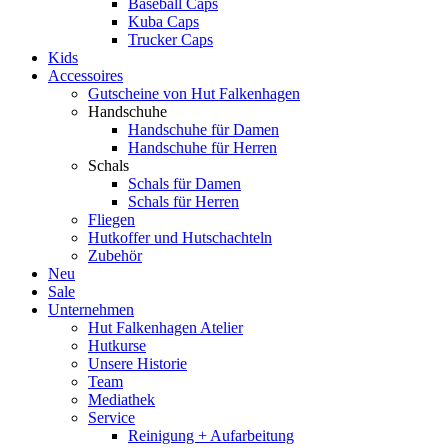
Baseball Caps
Kuba Caps
Trucker Caps
Kids
Accessoires
Gutscheine von Hut Falkenhagen
Handschuhe
Handschuhe für Damen
Handschuhe für Herren
Schals
Schals für Damen
Schals für Herren
Fliegen
Hutkoffer und Hutschachteln
Zubehör
Neu
Sale
Unternehmen
Hut Falkenhagen Atelier
Hutkurse
Unsere Historie
Team
Mediathek
Service
Reinigung + Aufarbeitung