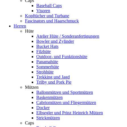
Caps
Baseball Caps
Visoren
Kopftücher und Turbane
Fascinators und Haarschmuck
Herren
Hüte
Atelier Hüte / Sonderanfertigungen
Bowler und Zylinder
Bucket Hats
Filzhüte
Outdoor- und Funktionshüte
Panamahüte
Sommerhüte
Strohhüte
Trekking und Jagd
Trilby und Pork Pie
Mützen
Ballonmützen und Sportmützen
Baskenmützen
Cabriomützen und Fliegermützen
Docker
Elbsegler und Prinz Heinrich Mützen
Strickmützen
Caps