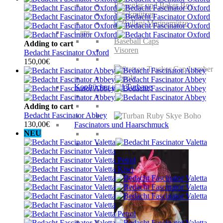
Elbsegler und Baker Boy
Strickmützen
Caps
Baseball Caps
Adding to cart
Visoren
Bedacht Fascinator Oxford
150,00
€
Kopftücher und Turbane
Adding to cart
Bedacht Fascinator Abbey
130,00
€
Fascinators und Haarschmuck
NEU