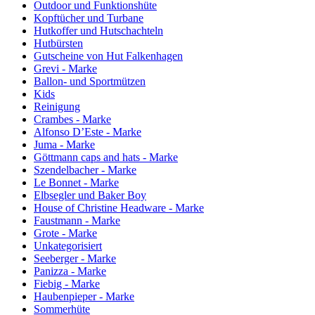
Outdoor und Funktionshüte
Kopftücher und Turbane
Hutkoffer und Hutschachteln
Hutbürsten
Gutscheine von Hut Falkenhagen
Grevi - Marke
Ballon- und Sportmützen
Kids
Reinigung
Crambes - Marke
Alfonso D’Este - Marke
Juma - Marke
Göttmann caps and hats - Marke
Szendelbacher - Marke
Le Bonnet - Marke
Elbsegler und Baker Boy
House of Christine Headware - Marke
Faustmann - Marke
Grote - Marke
Unkategorisiert
Seeberger - Marke
Panizza - Marke
Fiebig - Marke
Haubenpieper - Marke
Sommerhüte