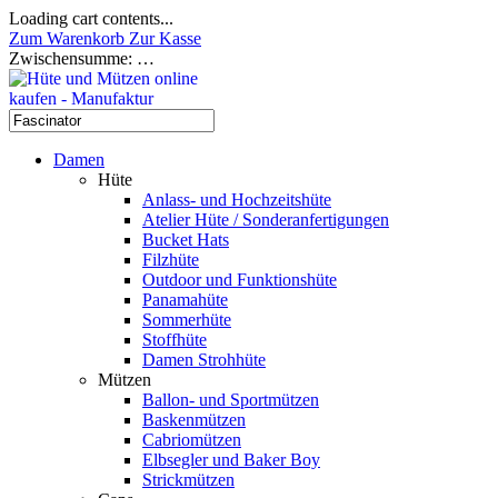
Loading cart contents...
Zum Warenkorb
Zur Kasse
Zwischensumme:
…
Damen
Hüte
Anlass- und Hochzeitshüte
Atelier Hüte / Sonderanfertigungen
Bucket Hats
Filzhüte
Outdoor und Funktionshüte
Panamahüte
Sommerhüte
Stoffhüte
Damen Strohhüte
Mützen
Ballon- und Sportmützen
Baskenmützen
Cabriomützen
Elbsegler und Baker Boy
Strickmützen