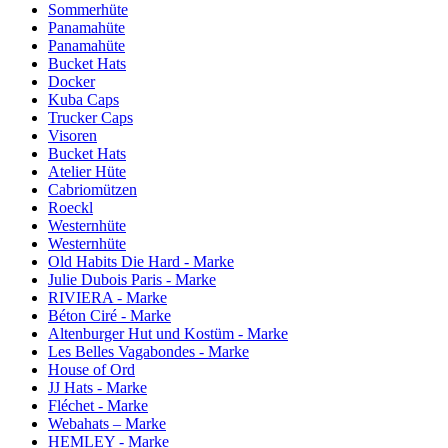
Sommerhüte
Panamahüte
Panamahüte
Bucket Hats
Docker
Kuba Caps
Trucker Caps
Visoren
Bucket Hats
Atelier Hüte
Cabriomützen
Roeckl
Westernhüte
Westernhüte
Old Habits Die Hard - Marke
Julie Dubois Paris - Marke
RIVIERA - Marke
Béton Ciré - Marke
Altenburger Hut und Kostüm - Marke
Les Belles Vagabondes - Marke
House of Ord
JJ Hats - Marke
Fléchet - Marke
Webahats – Marke
HEMLEY - Marke