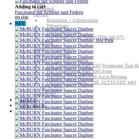
Team
Adding to cart
Mediathek
Fascinator mit Schleier und Federn
Service
89,00
€
Reinigung + Aufarbeitung
NEU
Pflegetipps
Hutgrößenberater
Gut behütet in der Sonne: Hüte mit UV-
Schutz
Handelsvertretungen
Showroom mieten
Events @ Hut Falkenhagen
Hut Falkenhagen wird 100! Vernissage Tom R
Hut Falkenhagen wird 100! Feier
Hutfitting 2018: Für Audi Ascot Renntag
Offizielle Eröffnung – DIE ALTSTADT lebt!
08.08.2019
Gutscheine
MARKEN
NEWS | BLOG