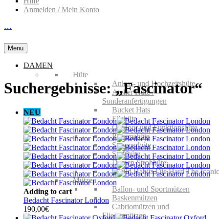
Hilfe
Anmelden / Mein Konto
…
Menu
DAMEN
Hüte
Anlass- und Hochzeitshüte
Suchergebnisse: „Fascinator“
Atelier Hüte /
Sonderanfertigungen
Bucket Hats
NEU
Filzhüte
Outdoor und Funktionshüte
Panamahüte
Sommerhüte
Stoffhüte
Damen Strohhüte
Mützen
Ballon- und Sportmützen
Adding to cart
Baskenmützen
Bedacht Fascinator London
Cabriomützen und
190,00
€
Fliegermützen