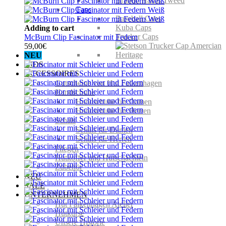
Caps
Baseball Caps
Kuba Caps
Adding to cart
Trucker Caps
McBurn Clip Fascinator mit Federn
59,00
€
NEU
KIDS
ACCESSOIRES
Gutscheine von Hut Falkenhagen
Handschuhe
Handschuhe für Damen
Handschuhe für Herren
Schals
Schals für Damen
Schals für Herren
Fliegen
Hutkoffer und Hutschachteln
Zubehör
NEU
SALE
UNTERNEHMEN
Hut Falkenhagen Atelier
Hutkurse
Unsere Historie